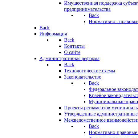
Имущественная поддержка субъект
предпринимательства
Back
Нормативно - правовы
Back
Информация
Back
Контакты
О сайте
Административная реформа
Back
Технологические схемы
Законодательство
Back
Федеральное законодат
Краевое законодательс
Муниципальные право
Проекты регламентов муниципаль
Утвержденные административные
Межведомственное взаимодейств
Back
Нормативно-правовые