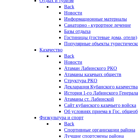
Отдых и туризм
Back
Новости
Информационные материалы
Санаторно - курортное лечение
Базы отдыха
Гостиницы (гостевые дома, отели)
Популярные объекты туристическо
Казачество
Back
Новости
Атаман Лабинского РКО
Атаманы казачьих обществ
Структура РКО
Декларация Кубанского казачества
История 1-го Лабинского Генерала
Атаманы ст. Лабинской
Cайт кубанского казачьего войска
Об условиях приема в Гос. общео
Физкультура и спорт
Back
Спортивные организации района
Лучшие спортсмены района