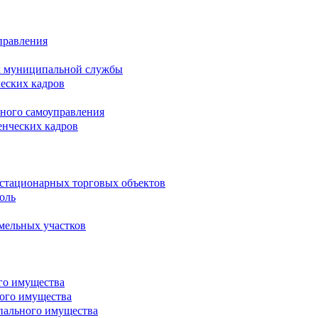
правления
х муниципальной службы
ческих кадров
тного самоуправления
енческих кадров
естационарных торговых объектов
оль
мельных участков
го имущества
ого имущества
пального имущества