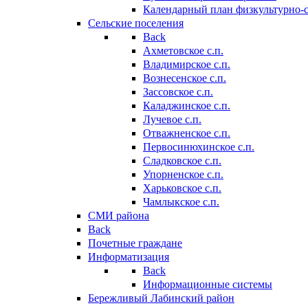
Календарный план физкультурно-
Сельские поселения
Back
Ахметовское с.п.
Владимирское с.п.
Вознесенское с.п.
Зассовское с.п.
Каладжинское с.п.
Лучевое с.п.
Отважненское с.п.
Первосинюхинское с.п.
Сладковское с.п.
Упорненское с.п.
Харьковское с.п.
Чамлыкское с.п.
СМИ района
Back
Почетные граждане
Информатизация
Back
Информационные системы
Бережливый Лабинский район