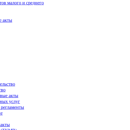
ов малого и среднего
е акты
ельство
тво
вые акты
ных услуг
 регламенты
ие
 акты