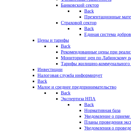
Банковский сектор
Back
Презентационные мате
Страховой сектор
Back
Единая система добро
Цены и тарифы
Back
Рекомендованные цены при реализ
Мониторинг цен по Лабинскому р
Тарифы жилищно-коммунального 
Инвестиции
Налоговая служба информирует
Back
Малое и среднее предпринимательство
Back
Экспертиза НПА
Back
Нормативная база
Уведомление о приеме
Планы проведения эк
Уведомления о провед