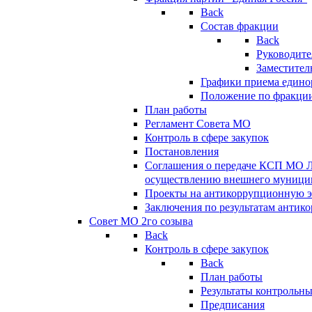
Back
Состав фракции
Back
Руководите
Заместител
Графики приема едино
Положение по фракци
План работы
Регламент Совета МО
Контроль в сфере закупок
Постановления
Соглашения о передаче КСП МО 
осуществлению внешнего муницип
Проекты на антикоррупционную э
Заключения по результатам антик
Совет МО 2го созыва
Back
Контроль в сфере закупок
Back
План работы
Результаты контрольн
Предписания