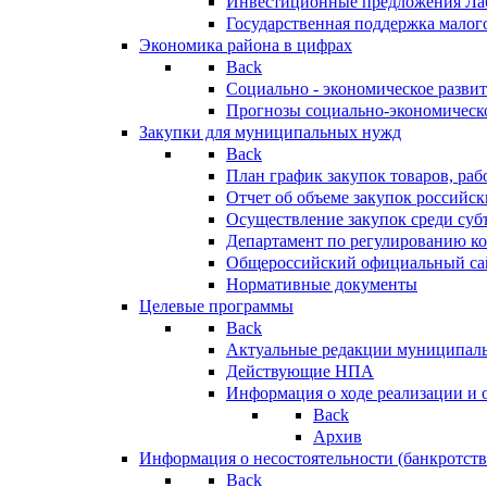
Инвестиционные предложения Ла
Государственная поддержка мало
Экономика района в цифрах
Back
Социально - экономическое разви
Прогнозы социально-экономическо
Закупки для муниципальных нужд
Back
План график закупок товаров, ра
Отчет об объеме закупок российск
Осуществление закупок среди с
Департамент по регулированию ко
Общероссийский официальный сайт
Нормативные документы
Целевые программы
Back
Актуальные редакции муниципал
Действующие НПА
Информация о ходе реализации и
Back
Архив
Информация о несостоятельности (банкротств
Back