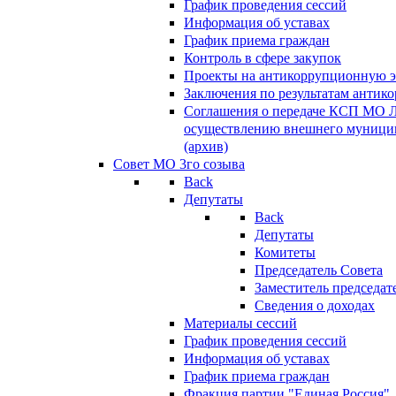
График проведения сессий
Информация об уставах
График приема граждан
Контроль в сфере закупок
Проекты на антикоррупционную э
Заключения по результатам антик
Соглашения о передаче КСП МО 
осуществлению внешнего муницип
(архив)
Совет МО 3го созыва
Back
Депутаты
Back
Депутаты
Комитеты
Председатель Совета
Заместитель председат
Сведения о доходах
Материалы сессий
График проведения сессий
Информация об уставах
График приема граждан
Фракция партии "Единая Россия"