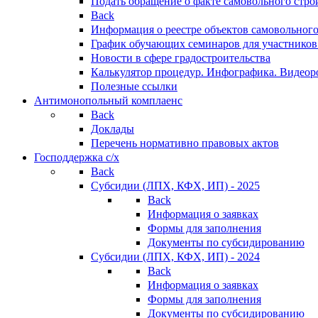
Подать обращение о факте самовольного стро
Back
Информация о реестре объектов самовольного
График обучающих семинаров для участников
Новости в сфере градостроительства
Калькулятор процедур. Инфографика. Видеор
Полезные ссылки
Антимонопольный комплаенс
Back
Доклады
Перечень нормативно правовых актов
Господдержка с/х
Back
Субсидии (ЛПХ, КФХ, ИП) - 2025
Back
Информация о заявках
Формы для заполнения
Документы по субсидированию
Субсидии (ЛПХ, КФХ, ИП) - 2024
Back
Информация о заявках
Формы для заполнения
Документы по субсидированию