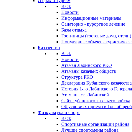
Отдых и туризм
Back
Новости
Информационные материалы
Санаторно - курортное лечение
Базы отдыха
Гостиницы (гостевые дома, отели)
Популярные объекты туристическо
Казачество
Back
Новости
Атаман Лабинского РКО
Атаманы казачьих обществ
Структура РКО
Декларация Кубанского казачества
История 1-го Лабинского Генерала
Атаманы ст. Лабинской
Cайт кубанского казачьего войска
Об условиях приема в Гос. общео
Физкультура и спорт
Back
Спортивные организации района
Лучшие спортсмены района