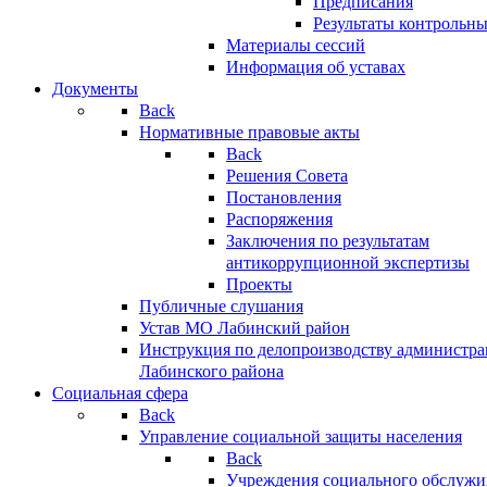
Предписания
Результаты контрольн
Материалы сессий
Информация об уставах
Документы
Back
Нормативные правовые акты
Back
Решения Совета
Постановления
Распоряжения
Заключения по результатам
антикоррупционной экспертизы
Проекты
Публичные слушания
Устав МО Лабинский район
Инструкция по делопроизводству администр
Лабинского района
Социальная сфера
Back
Управление социальной защиты населения
Back
Учреждения социального обслужи