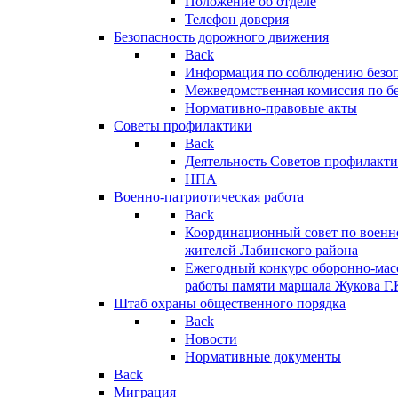
Положение об отделе
Телефон доверия
Безопасность дорожного движения
Back
Информация по соблюдению безо
Межведомственная комиссия по б
Нормативно-правовые акты
Советы профилактики
Back
Деятельность Советов профилакт
НПА
Военно-патриотическая работа
Back
Координационный совет по военн
жителей Лабинского района
Ежегодный конкурс оборонно-мас
работы памяти маршала Жукова Г.
Штаб охраны общественного порядка
Back
Новости
Нормативные документы
Back
Миграция