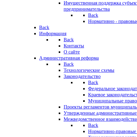
Имущественная поддержка субъект
предпринимательства
Back
Нормативно - правовы
Back
Информация
Back
Контакты
О сайте
Административная реформа
Back
Технологические схемы
Законодательство
Back
Федеральное законодат
Краевое законодательс
Муниципальные право
Проекты регламентов муниципаль
Утвержденные административные
Межведомственное взаимодейств
Back
Нормативно-правовые