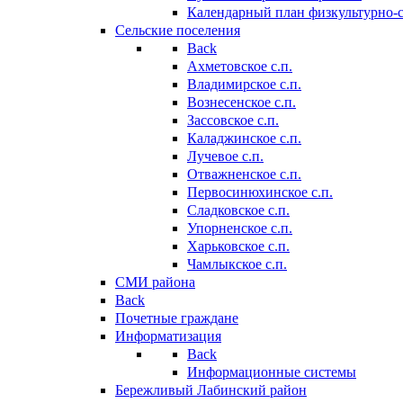
Календарный план физкультурно-
Сельские поселения
Back
Ахметовское с.п.
Владимирское с.п.
Вознесенское с.п.
Зассовское с.п.
Каладжинское с.п.
Лучевое с.п.
Отважненское с.п.
Первосинюхинское с.п.
Сладковское с.п.
Упорненское с.п.
Харьковское с.п.
Чамлыкское с.п.
СМИ района
Back
Почетные граждане
Информатизация
Back
Информационные системы
Бережливый Лабинский район