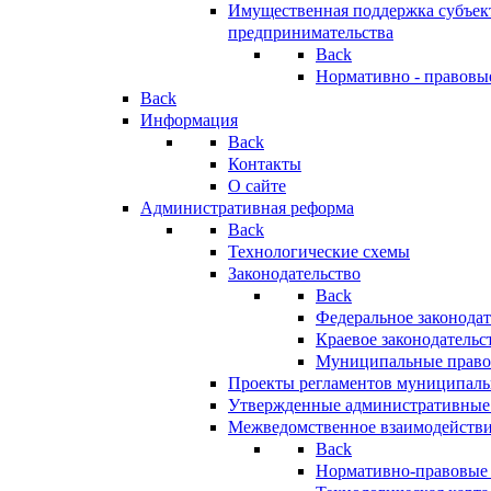
Имущественная поддержка субъект
предпринимательства
Back
Нормативно - правовы
Back
Информация
Back
Контакты
О сайте
Административная реформа
Back
Технологические схемы
Законодательство
Back
Федеральное законодат
Краевое законодательс
Муниципальные право
Проекты регламентов муниципаль
Утвержденные административные
Межведомственное взаимодейств
Back
Нормативно-правовые