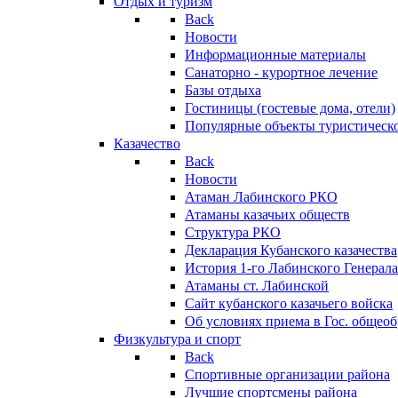
Отдых и туризм
Back
Новости
Информационные материалы
Санаторно - курортное лечение
Базы отдыха
Гостиницы (гостевые дома, отели)
Популярные объекты туристическо
Казачество
Back
Новости
Атаман Лабинского РКО
Атаманы казачьих обществ
Структура РКО
Декларация Кубанского казачества
История 1-го Лабинского Генерала
Атаманы ст. Лабинской
Cайт кубанского казачьего войска
Об условиях приема в Гос. общео
Физкультура и спорт
Back
Спортивные организации района
Лучшие спортсмены района