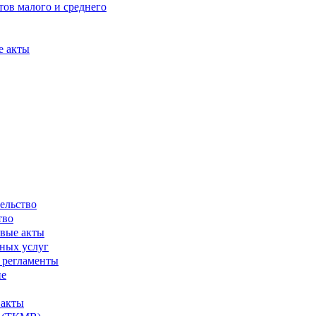
ов малого и среднего
е акты
ельство
тво
вые акты
ных услуг
 регламенты
ие
 акты