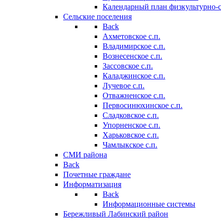
Календарный план физкультурно-
Сельские поселения
Back
Ахметовское с.п.
Владимирское с.п.
Вознесенское с.п.
Зассовское с.п.
Каладжинское с.п.
Лучевое с.п.
Отважненское с.п.
Первосинюхинское с.п.
Сладковское с.п.
Упорненское с.п.
Харьковское с.п.
Чамлыкское с.п.
СМИ района
Back
Почетные граждане
Информатизация
Back
Информационные системы
Бережливый Лабинский район