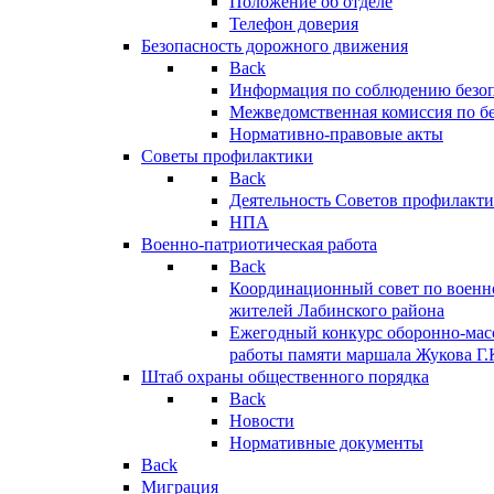
Положение об отделе
Телефон доверия
Безопасность дорожного движения
Back
Информация по соблюдению безо
Межведомственная комиссия по б
Нормативно-правовые акты
Советы профилактики
Back
Деятельность Советов профилакт
НПА
Военно-патриотическая работа
Back
Координационный совет по военн
жителей Лабинского района
Ежегодный конкурс оборонно-мас
работы памяти маршала Жукова Г.
Штаб охраны общественного порядка
Back
Новости
Нормативные документы
Back
Миграция