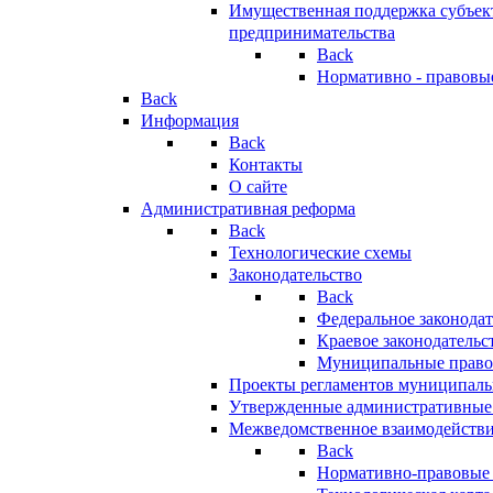
Имущественная поддержка субъект
предпринимательства
Back
Нормативно - правовы
Back
Информация
Back
Контакты
О сайте
Административная реформа
Back
Технологические схемы
Законодательство
Back
Федеральное законодат
Краевое законодательс
Муниципальные право
Проекты регламентов муниципаль
Утвержденные административные
Межведомственное взаимодейств
Back
Нормативно-правовые