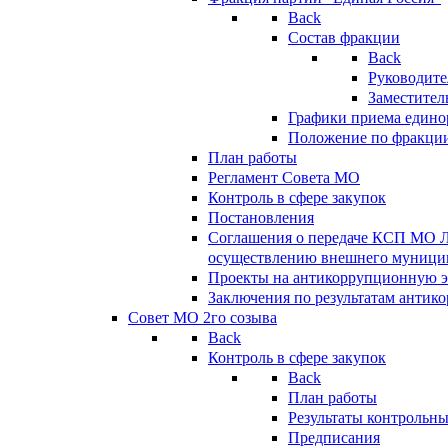
Back
Состав фракции
Back
Руководите
Заместител
Графики приема едино
Положение по фракци
План работы
Регламент Совета МО
Контроль в сфере закупок
Постановления
Соглашения о передаче КСП МО 
осуществлению внешнего муницип
Проекты на антикоррупционную э
Заключения по результатам антик
Совет МО 2го созыва
Back
Контроль в сфере закупок
Back
План работы
Результаты контрольн
Предписания