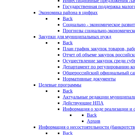
Инвестиционные предложения Ла
Государственная поддержка мало
Экономика района в цифрах
Back
Социально - экономическое разви
Прогнозы социально-экономическо
Закупки для муниципальных нужд
Back
План график закупок товаров, ра
Отчет об объеме закупок российск
Осуществление закупок среди с
Департамент по регулированию ко
Общероссийский официальный сайт
Нормативные документы
Целевые программы
Back
Актуальные редакции муниципал
Действующие НПА
Информация о ходе реализации и
Back
Архив
Информация о несостоятельности (банкротств
Back