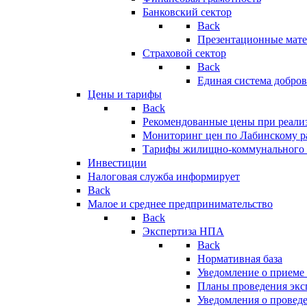
Банковский сектор
Back
Презентационные мате
Страховой сектор
Back
Единая система добро
Цены и тарифы
Back
Рекомендованные цены при реализ
Мониторинг цен по Лабинскому р
Тарифы жилищно-коммунального 
Инвестиции
Налоговая служба информирует
Back
Малое и среднее предпринимательство
Back
Экспертиза НПА
Back
Нормативная база
Уведомление о приеме
Планы проведения эк
Уведомления о провед