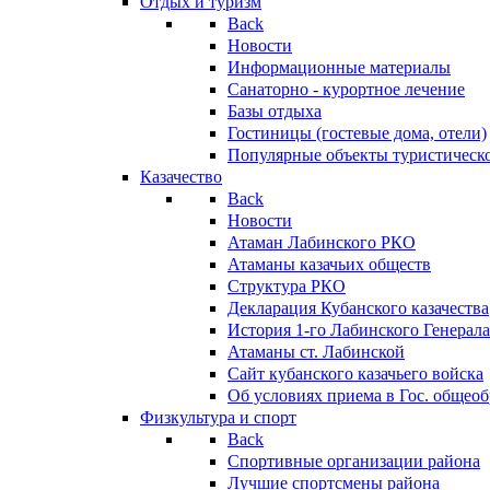
Отдых и туризм
Back
Новости
Информационные материалы
Санаторно - курортное лечение
Базы отдыха
Гостиницы (гостевые дома, отели)
Популярные объекты туристическо
Казачество
Back
Новости
Атаман Лабинского РКО
Атаманы казачьих обществ
Структура РКО
Декларация Кубанского казачества
История 1-го Лабинского Генерала
Атаманы ст. Лабинской
Cайт кубанского казачьего войска
Об условиях приема в Гос. общео
Физкультура и спорт
Back
Спортивные организации района
Лучшие спортсмены района