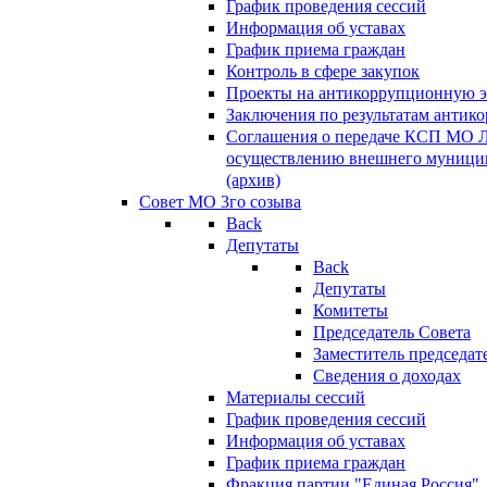
График проведения сессий
Информация об уставах
График приема граждан
Контроль в сфере закупок
Проекты на антикоррупционную э
Заключения по результатам антик
Соглашения о передаче КСП МО 
осуществлению внешнего муницип
(архив)
Совет МО 3го созыва
Back
Депутаты
Back
Депутаты
Комитеты
Председатель Совета
Заместитель председат
Сведения о доходах
Материалы сессий
График проведения сессий
Информация об уставах
График приема граждан
Фракция партии "Единая Россия"