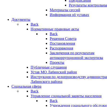
Предписания
Результаты контрольн
Материалы сессий
Информация об уставах
Документы
Back
Нормативные правовые акты
Back
Решения Совета
Постановления
Распоряжения
Заключения по результатам
антикоррупционной экспертизы
Проекты
Публичные слушания
Устав МО Лабинский район
Инструкция по делопроизводству администр
Лабинского района
Социальная сфера
Back
Управление социальной защиты населения
Back
Учреждения социального обслужи