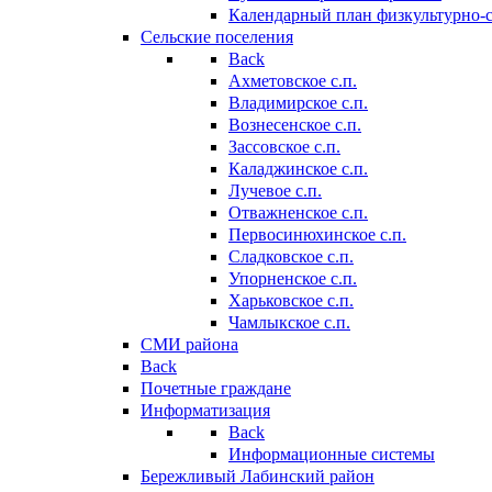
Календарный план физкультурно-
Сельские поселения
Back
Ахметовское с.п.
Владимирское с.п.
Вознесенское с.п.
Зассовское с.п.
Каладжинское с.п.
Лучевое с.п.
Отважненское с.п.
Первосинюхинское с.п.
Сладковское с.п.
Упорненское с.п.
Харьковское с.п.
Чамлыкское с.п.
СМИ района
Back
Почетные граждане
Информатизация
Back
Информационные системы
Бережливый Лабинский район