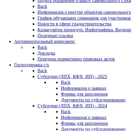
Подать обращение о факте самовольного стро
Back
Информация о реестре объектов самовольного
График обучающих семинаров для участников
Новости в сфере градостроительства
Калькулятор процедур. Инфографика. Видеор
Полезные ссылки
Антимонопольный комплаенс
Back
Доклады
Перечень нормативно правовых актов
Господдержка с/х
Back
Субсидии (ЛПХ, КФХ, ИП) - 2025
Back
Информация о заявках
Формы для заполнения
Документы по субсидированию
Субсидии (ЛПХ, КФХ, ИП) - 2024
Back
Информация о заявках
Формы для заполнения
Документы по субсидированию