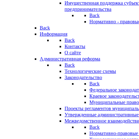
Имущественная поддержка субъект
предпринимательства
Back
Нормативно - правовы
Back
Информация
Back
Контакты
О сайте
Административная реформа
Back
Технологические схемы
Законодательство
Back
Федеральное законодат
Краевое законодательс
Муниципальные право
Проекты регламентов муниципаль
Утвержденные административные
Межведомственное взаимодейств
Back
Нормативно-правовые