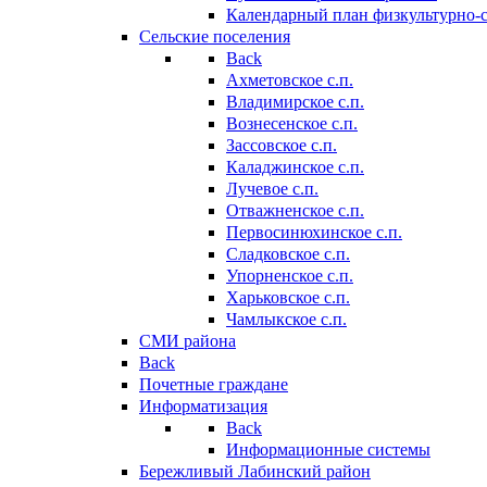
Календарный план физкультурно-
Сельские поселения
Back
Ахметовское с.п.
Владимирское с.п.
Вознесенское с.п.
Зассовское с.п.
Каладжинское с.п.
Лучевое с.п.
Отважненское с.п.
Первосинюхинское с.п.
Сладковское с.п.
Упорненское с.п.
Харьковское с.п.
Чамлыкское с.п.
СМИ района
Back
Почетные граждане
Информатизация
Back
Информационные системы
Бережливый Лабинский район