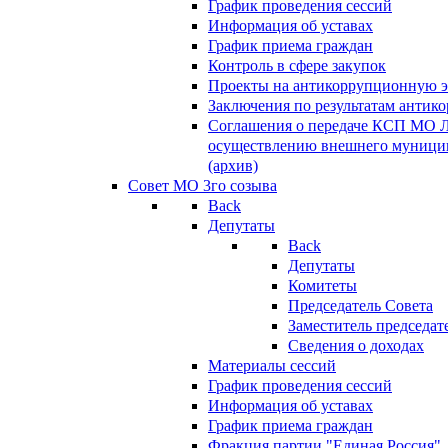
График проведения сессий
Информация об уставах
График приема граждан
Контроль в сфере закупок
Проекты на антикоррупционную э
Заключения по результатам антик
Соглашения о передаче КСП МО 
осуществлению внешнего муницип
(архив)
Совет МО 3го созыва
Back
Депутаты
Back
Депутаты
Комитеты
Председатель Совета
Заместитель председат
Сведения о доходах
Материалы сессий
График проведения сессий
Информация об уставах
График приема граждан
Фракция партии "Единая Россия"