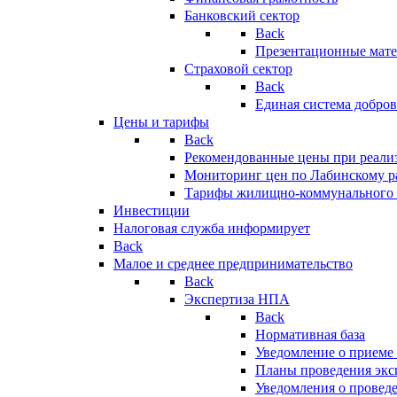
Банковский сектор
Back
Презентационные мате
Страховой сектор
Back
Единая система добро
Цены и тарифы
Back
Рекомендованные цены при реализ
Мониторинг цен по Лабинскому р
Тарифы жилищно-коммунального 
Инвестиции
Налоговая служба информирует
Back
Малое и среднее предпринимательство
Back
Экспертиза НПА
Back
Нормативная база
Уведомление о приеме
Планы проведения эк
Уведомления о провед