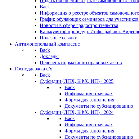
Подать обращение о факте самовольного стро
Back
Информация о реестре объектов самовольного
График обучающих семинаров для участников
Новости в сфере градостроительства
Калькулятор процедур. Инфографика. Видеор
Полезные ссылки
Антимонопольный комплаенс
Back
Доклады
Перечень нормативно правовых актов
Господдержка с/х
Back
Субсидии (ЛПХ, КФХ, ИП) - 2025
Back
Информация о заявках
Формы для заполнения
Документы по субсидированию
Субсидии (ЛПХ, КФХ, ИП) - 2024
Back
Информация о заявках
Формы для заполнения
Документы по субсидированию