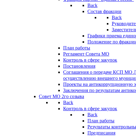
Back
Состав фракции
Back
Руководите
Заместител
Графики приема едино
Положение по фракци
План работы
Регламент Совета МО
Контроль в сфере закупок
Постановления
Соглашения о передаче КСП МО 
осуществлению внешнего муницип
Проекты на антикоррупционную э
Заключения по результатам антик
Совет МО 2го созыва
Back
Контроль в сфере закупок
Back
План работы
Результаты контрольн
Предписания