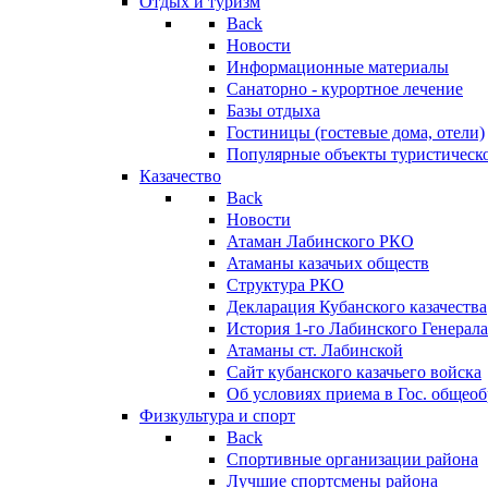
Отдых и туризм
Back
Новости
Информационные материалы
Санаторно - курортное лечение
Базы отдыха
Гостиницы (гостевые дома, отели)
Популярные объекты туристическо
Казачество
Back
Новости
Атаман Лабинского РКО
Атаманы казачьих обществ
Структура РКО
Декларация Кубанского казачества
История 1-го Лабинского Генерала
Атаманы ст. Лабинской
Cайт кубанского казачьего войска
Об условиях приема в Гос. общео
Физкультура и спорт
Back
Спортивные организации района
Лучшие спортсмены района