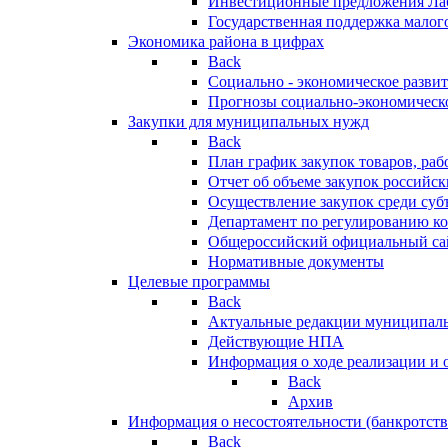
Инвестиционные предложения Ла
Государственная поддержка мало
Экономика района в цифрах
Back
Социально - экономическое разви
Прогнозы социально-экономическо
Закупки для муниципальных нужд
Back
План график закупок товаров, ра
Отчет об объеме закупок российск
Осуществление закупок среди с
Департамент по регулированию ко
Общероссийский официальный сайт
Нормативные документы
Целевые программы
Back
Актуальные редакции муниципал
Действующие НПА
Информация о ходе реализации и
Back
Архив
Информация о несостоятельности (банкротств
Back