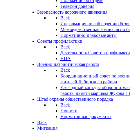
Положение об отделе
Телефон доверия
Безопасность дорожного движения
Back
Информация по соблюдению безо
Межведомственная комиссия по б
Нормативно-правовые акты
Советы профилактики
Back
Деятельность Советов профилакт
НПА
Военно-патриотическая работа
Back
Координационный совет по военн
жителей Лабинского района
Ежегодный конкурс оборонно-мас
работы памяти маршала Жукова Г.
Штаб охраны общественного порядка
Back
Новости
Нормативные документы
Back
Миграция