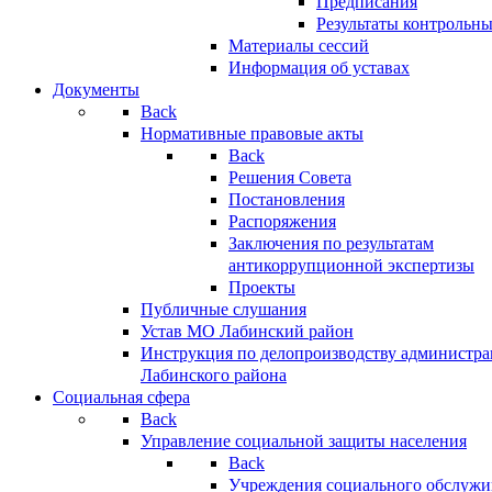
Предписания
Результаты контрольн
Материалы сессий
Информация об уставах
Документы
Back
Нормативные правовые акты
Back
Решения Совета
Постановления
Распоряжения
Заключения по результатам
антикоррупционной экспертизы
Проекты
Публичные слушания
Устав МО Лабинский район
Инструкция по делопроизводству администр
Лабинского района
Социальная сфера
Back
Управление социальной защиты населения
Back
Учреждения социального обслужи