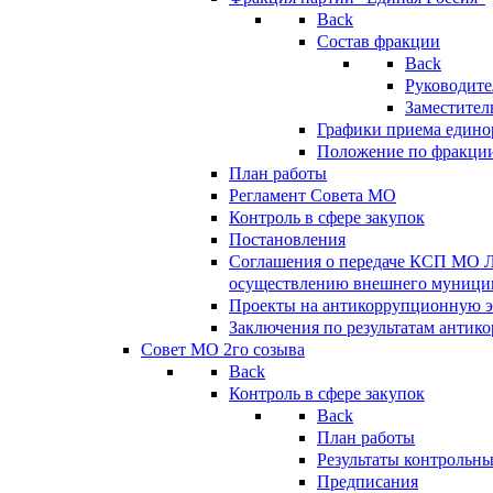
Back
Состав фракции
Back
Руководите
Заместител
Графики приема едино
Положение по фракци
План работы
Регламент Совета МО
Контроль в сфере закупок
Постановления
Соглашения о передаче КСП МО 
осуществлению внешнего муницип
Проекты на антикоррупционную э
Заключения по результатам антик
Совет МО 2го созыва
Back
Контроль в сфере закупок
Back
План работы
Результаты контрольн
Предписания