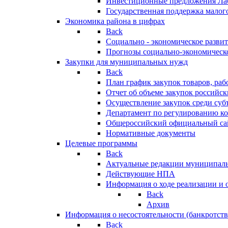
Инвестиционные предложения Ла
Государственная поддержка мало
Экономика района в цифрах
Back
Социально - экономическое разви
Прогнозы социально-экономическо
Закупки для муниципальных нужд
Back
План график закупок товаров, ра
Отчет об объеме закупок российск
Осуществление закупок среди с
Департамент по регулированию ко
Общероссийский официальный сайт
Нормативные документы
Целевые программы
Back
Актуальные редакции муниципал
Действующие НПА
Информация о ходе реализации и
Back
Архив
Информация о несостоятельности (банкротств
Back