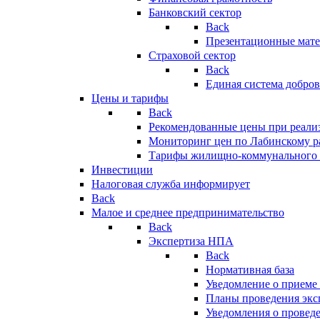
Банковский сектор
Back
Презентационные мате
Страховой сектор
Back
Единая система добро
Цены и тарифы
Back
Рекомендованные цены при реализ
Мониторинг цен по Лабинскому р
Тарифы жилищно-коммунального 
Инвестиции
Налоговая служба информирует
Back
Малое и среднее предпринимательство
Back
Экспертиза НПА
Back
Нормативная база
Уведомление о приеме
Планы проведения эк
Уведомления о провед