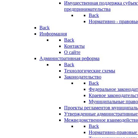
Имущественная поддержка субъект
предпринимательства
Back
Нормативно - правовы
Back
Информация
Back
Контакты
О сайте
Административная реформа
Back
Технологические схемы
Законодательство
Back
Федеральное законодат
Краевое законодательс
Муниципальные право
Проекты регламентов муниципаль
Утвержденные административные
Межведомственное взаимодейств
Back
Нормативно-правовые