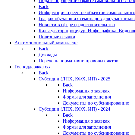
Подать обращение о факте самовольного стро
Back
Информация о реестре объектов самовольного
График обучающих семинаров для участников
Новости в сфере градостроительства
Калькулятор процедур. Инфографика. Видеор
Полезные ссылки
Антимонопольный комплаенс
Back
Доклады
Перечень нормативно правовых актов
Господдержка с/х
Back
Субсидии (ЛПХ, КФХ, ИП) - 2025
Back
Информация о заявках
Формы для заполнения
Документы по субсидированию
Субсидии (ЛПХ, КФХ, ИП) - 2024
Back
Информация о заявках
Формы для заполнения
Документы по субсидированию