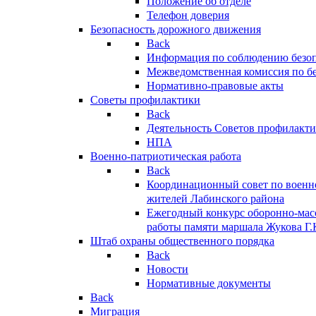
Положение об отделе
Телефон доверия
Безопасность дорожного движения
Back
Информация по соблюдению безо
Межведомственная комиссия по б
Нормативно-правовые акты
Советы профилактики
Back
Деятельность Советов профилакт
НПА
Военно-патриотическая работа
Back
Координационный совет по военн
жителей Лабинского района
Ежегодный конкурс оборонно-мас
работы памяти маршала Жукова Г.
Штаб охраны общественного порядка
Back
Новости
Нормативные документы
Back
Миграция