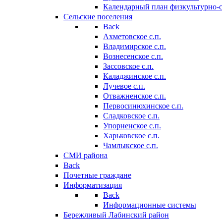
Календарный план физкультурно-
Сельские поселения
Back
Ахметовское с.п.
Владимирское с.п.
Вознесенское с.п.
Зассовское с.п.
Каладжинское с.п.
Лучевое с.п.
Отважненское с.п.
Первосинюхинское с.п.
Сладковское с.п.
Упорненское с.п.
Харьковское с.п.
Чамлыкское с.п.
СМИ района
Back
Почетные граждане
Информатизация
Back
Информационные системы
Бережливый Лабинский район