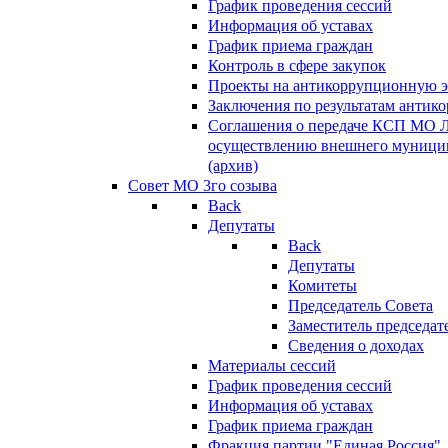
График проведения сессий
Информация об уставах
График приема граждан
Контроль в сфере закупок
Проекты на антикоррупционную э
Заключения по результатам антик
Соглашения о передаче КСП МО 
осуществлению внешнего муницип
(архив)
Совет МО 3го созыва
Back
Депутаты
Back
Депутаты
Комитеты
Председатель Совета
Заместитель председат
Сведения о доходах
Материалы сессий
График проведения сессий
Информация об уставах
График приема граждан
Фракция партии "Единая Россия"