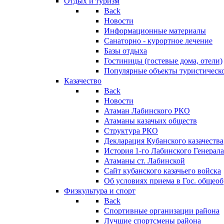
Отдых и туризм
Back
Новости
Информационные материалы
Санаторно - курортное лечение
Базы отдыха
Гостиницы (гостевые дома, отели)
Популярные объекты туристическо
Казачество
Back
Новости
Атаман Лабинского РКО
Атаманы казачьих обществ
Структура РКО
Декларация Кубанского казачества
История 1-го Лабинского Генерала
Атаманы ст. Лабинской
Cайт кубанского казачьего войска
Об условиях приема в Гос. общео
Физкультура и спорт
Back
Спортивные организации района
Лучшие спортсмены района