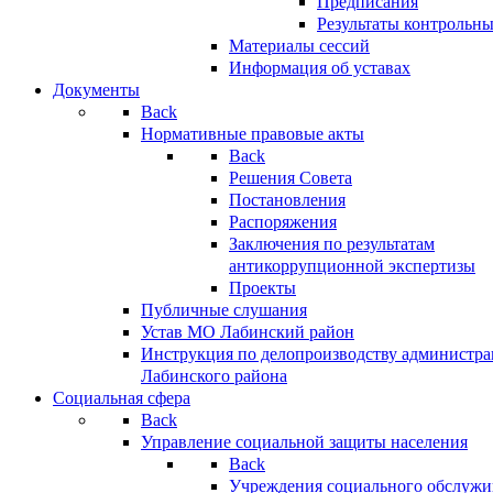
Предписания
Результаты контрольн
Материалы сессий
Информация об уставах
Документы
Back
Нормативные правовые акты
Back
Решения Совета
Постановления
Распоряжения
Заключения по результатам
антикоррупционной экспертизы
Проекты
Публичные слушания
Устав МО Лабинский район
Инструкция по делопроизводству администр
Лабинского района
Социальная сфера
Back
Управление социальной защиты населения
Back
Учреждения социального обслужи