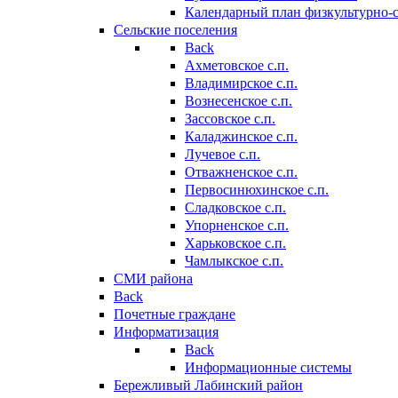
Календарный план физкультурно-
Сельские поселения
Back
Ахметовское с.п.
Владимирское с.п.
Вознесенское с.п.
Зассовское с.п.
Каладжинское с.п.
Лучевое с.п.
Отважненское с.п.
Первосинюхинское с.п.
Сладковское с.п.
Упорненское с.п.
Харьковское с.п.
Чамлыкское с.п.
СМИ района
Back
Почетные граждане
Информатизация
Back
Информационные системы
Бережливый Лабинский район