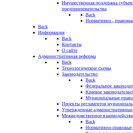
Имущественная поддержка субъект
предпринимательства
Back
Нормативно - правовы
Back
Информация
Back
Контакты
О сайте
Административная реформа
Back
Технологические схемы
Законодательство
Back
Федеральное законодат
Краевое законодательс
Муниципальные право
Проекты регламентов муниципаль
Утвержденные административные
Межведомственное взаимодейств
Back
Нормативно-правовые