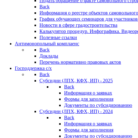
Подать обращение о факте самовольного стро
Back
Информация о реестре объектов самовольного
График обучающих семинаров для участников
Новости в сфере градостроительства
Калькулятор процедур. Инфографика. Видеор
Полезные ссылки
Антимонопольный комплаенс
Back
Доклады
Перечень нормативно правовых актов
Господдержка с/х
Back
Субсидии (ЛПХ, КФХ, ИП) - 2025
Back
Информация о заявках
Формы для заполнения
Документы по субсидированию
Субсидии (ЛПХ, КФХ, ИП) - 2024
Back
Информация о заявках
Формы для заполнения
Документы по субсидированию