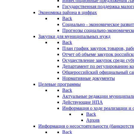
Инвестиционные предложения Ла
Государственная поддержка мало
Экономика района в цифрах
Back
Социально - экономическое разви
Прогнозы социально-экономическо
Закупки для муниципальных нужд
Back
План график закупок товаров, ра
Отчет об объеме закупок российск
Осуществление закупок среди с
Департамент по регулированию ко
Общероссийский официальный сайт
Нормативные документы
Целевые программы
Back
Актуальные редакции муниципал
Действующие НПА
Информация о ходе реализации и
Back
Архив
Информация о несостоятельности (банкротств
Back