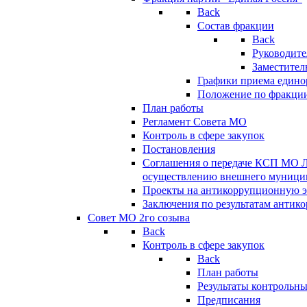
Back
Состав фракции
Back
Руководите
Заместител
Графики приема едино
Положение по фракци
План работы
Регламент Совета МО
Контроль в сфере закупок
Постановления
Соглашения о передаче КСП МО 
осуществлению внешнего муницип
Проекты на антикоррупционную э
Заключения по результатам антик
Совет МО 2го созыва
Back
Контроль в сфере закупок
Back
План работы
Результаты контрольн
Предписания