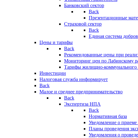
Банковский сектор
Back
Презентационные мате
Страховой сектор
Back
Единая система добро
Цены и тарифы
Back
Рекомендованные цены при реализ
Мониторинг цен по Лабинскому р
Тарифы жилищно-коммунального 
Инвестиции
Налоговая служба информирует
Back
Малое и среднее предпринимательство
Back
Экспертиза НПА
Back
Нормативная база
Уведомление о приеме
Планы проведения эк
Уведомления о провед