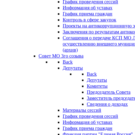
График проведения сессий
Информация об уставах
График приема граждан
Контроль в сфере закупок
Проекты на антикоррупционную э
Заключения по результатам антик
Соглашения о передаче КСП МО 
осуществлению внешнего муницип
(архив)
Совет МО 3го созыва
Back
Депутаты
Back
Депутаты
Комитеты
Председатель Совета
Заместитель председат
Сведения о доходах
Материалы сессий
График проведения сессий
Информация об уставах
График приема граждан
Фракция партии "Единая Россия"