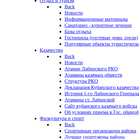
Отдых и туризм
Back
Новости
Информационные материалы
Санаторно - курортное лечение
Базы отдыха
Гостиницы (гостевые дома, отели)
Популярные объекты туристическо
Казачество
Back
Новости
Атаман Лабинского РКО
Атаманы казачьих обществ
Структура РКО
Декларация Кубанского казачества
История 1-го Лабинского Генерала
Атаманы ст. Лабинской
Cайт кубанского казачьего войска
Об условиях приема в Гос. общео
Физкультура и спорт
Back
Спортивные организации района
Лучшие спортсмены района