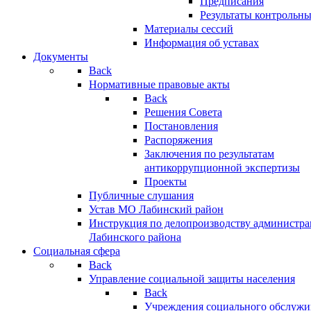
Предписания
Результаты контрольн
Материалы сессий
Информация об уставах
Документы
Back
Нормативные правовые акты
Back
Решения Совета
Постановления
Распоряжения
Заключения по результатам
антикоррупционной экспертизы
Проекты
Публичные слушания
Устав МО Лабинский район
Инструкция по делопроизводству администр
Лабинского района
Социальная сфера
Back
Управление социальной защиты населения
Back
Учреждения социального обслужи