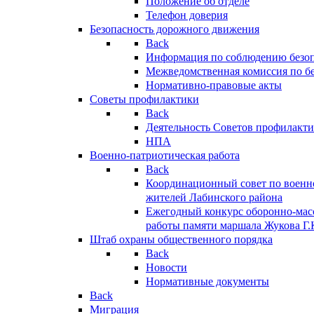
Положение об отделе
Телефон доверия
Безопасность дорожного движения
Back
Информация по соблюдению безо
Межведомственная комиссия по б
Нормативно-правовые акты
Советы профилактики
Back
Деятельность Советов профилакт
НПА
Военно-патриотическая работа
Back
Координационный совет по военн
жителей Лабинского района
Ежегодный конкурс оборонно-мас
работы памяти маршала Жукова Г.
Штаб охраны общественного порядка
Back
Новости
Нормативные документы
Back
Миграция