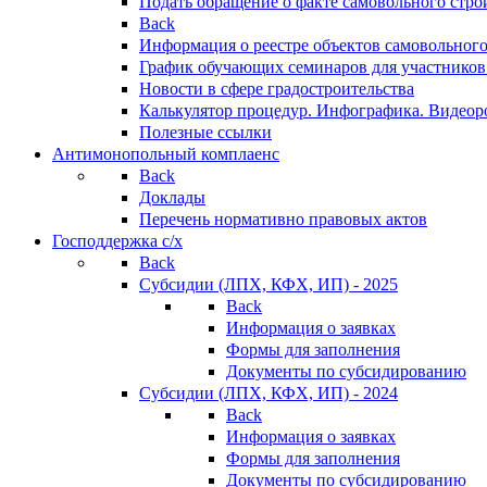
Подать обращение о факте самовольного стро
Back
Информация о реестре объектов самовольного
График обучающих семинаров для участников
Новости в сфере градостроительства
Калькулятор процедур. Инфографика. Видеор
Полезные ссылки
Антимонопольный комплаенс
Back
Доклады
Перечень нормативно правовых актов
Господдержка с/х
Back
Субсидии (ЛПХ, КФХ, ИП) - 2025
Back
Информация о заявках
Формы для заполнения
Документы по субсидированию
Субсидии (ЛПХ, КФХ, ИП) - 2024
Back
Информация о заявках
Формы для заполнения
Документы по субсидированию