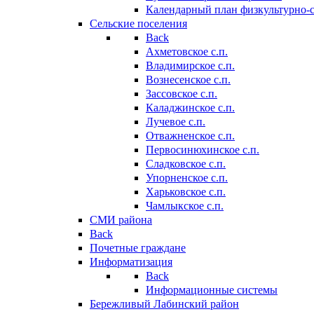
Календарный план физкультурно-
Сельские поселения
Back
Ахметовское с.п.
Владимирское с.п.
Вознесенское с.п.
Зассовское с.п.
Каладжинское с.п.
Лучевое с.п.
Отважненское с.п.
Первосинюхинское с.п.
Сладковское с.п.
Упорненское с.п.
Харьковское с.п.
Чамлыкское с.п.
СМИ района
Back
Почетные граждане
Информатизация
Back
Информационные системы
Бережливый Лабинский район