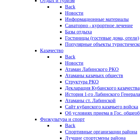
Отдых и туризм
Back
Новости
Информационные материалы
Санаторно - курортное лечение
Базы отдыха
Гостиницы (гостевые дома, отели)
Популярные объекты туристическо
Казачество
Back
Новости
Атаман Лабинского РКО
Атаманы казачьих обществ
Структура РКО
Декларация Кубанского казачества
История 1-го Лабинского Генерала
Атаманы ст. Лабинской
Cайт кубанского казачьего войска
Об условиях приема в Гос. общео
Физкультура и спорт
Back
Спортивные организации района
Лучшие спортсмены района