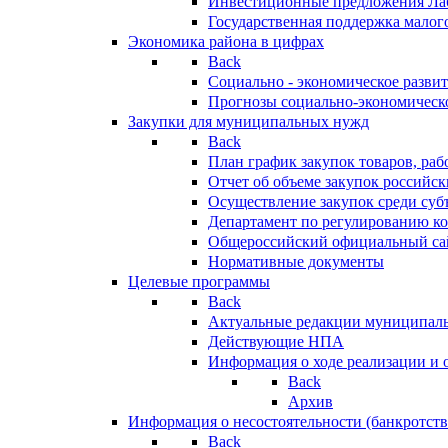
Инвестиционные предложения Ла
Государственная поддержка мало
Экономика района в цифрах
Back
Социально - экономическое разви
Прогнозы социально-экономическо
Закупки для муниципальных нужд
Back
План график закупок товаров, ра
Отчет об объеме закупок российск
Осуществление закупок среди с
Департамент по регулированию ко
Общероссийский официальный сайт
Нормативные документы
Целевые программы
Back
Актуальные редакции муниципал
Действующие НПА
Информация о ходе реализации и
Back
Архив
Информация о несостоятельности (банкротств
Back