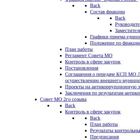
Back
Состав фракции
Back
Руководите
Заместител
Графики приема едино
Положение по фракци
План работы
Регламент Совета МО
Контроль в сфере закупок
Постановления
Соглашения о передаче КСП МО 
осуществлению внешнего муницип
Проекты на антикоррупционную э
Заключения по результатам антик
Совет МО 2го созыва
Back
Контроль в сфере закупок
Back
План работы
Результаты контрольн
Предписания