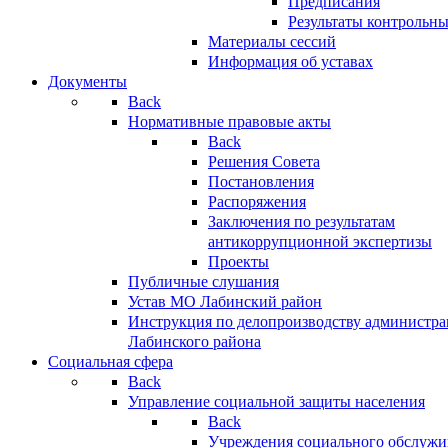
Предписания
Результаты контрольн
Материалы сессий
Информация об уставах
Документы
Back
Нормативные правовые акты
Back
Решения Совета
Постановления
Распоряжения
Заключения по результатам
антикоррупционной экспертизы
Проекты
Публичные слушания
Устав МО Лабинский район
Инструкция по делопроизводству администр
Лабинского района
Социальная сфера
Back
Управление социальной защиты населения
Back
Учреждения социального обслужи