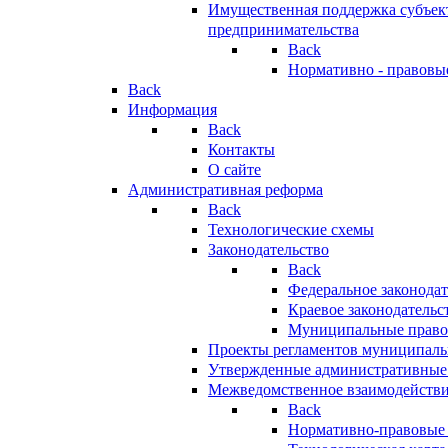
Имущественная поддержка субъект
предпринимательства
Back
Нормативно - правовы
Back
Информация
Back
Контакты
О сайте
Административная реформа
Back
Технологические схемы
Законодательство
Back
Федеральное законодат
Краевое законодательс
Муниципальные право
Проекты регламентов муниципаль
Утвержденные административные
Межведомственное взаимодейств
Back
Нормативно-правовые