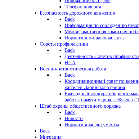
Положение об отделе
Телефон доверия
Безопасность дорожного движения
Back
Информация по соблюдению безо
Межведомственная комиссия по б
Нормативно-правовые акты
Советы профилактики
Back
Деятельность Советов профилакт
НПА
Военно-патриотическая работа
Back
Координационный совет по военн
жителей Лабинского района
Ежегодный конкурс оборонно-мас
работы памяти маршала Жукова Г.
Штаб охраны общественного порядка
Back
Новости
Нормативные документы
Back
Миграция