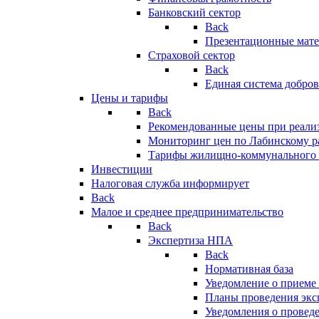
Банковский сектор
Back
Презентационные мате
Страховой сектор
Back
Единая система добро
Цены и тарифы
Back
Рекомендованные цены при реализ
Мониторинг цен по Лабинскому р
Тарифы жилищно-коммунального 
Инвестиции
Налоговая служба информирует
Back
Малое и среднее предпринимательство
Back
Экспертиза НПА
Back
Нормативная база
Уведомление о приеме
Планы проведения эк
Уведомления о провед