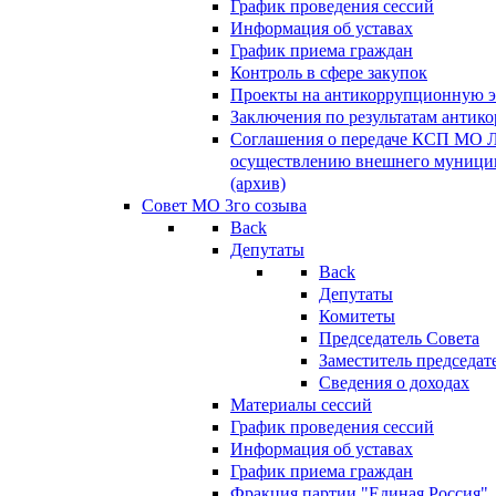
График проведения сессий
Информация об уставах
График приема граждан
Контроль в сфере закупок
Проекты на антикоррупционную э
Заключения по результатам антик
Соглашения о передаче КСП МО 
осуществлению внешнего муницип
(архив)
Совет МО 3го созыва
Back
Депутаты
Back
Депутаты
Комитеты
Председатель Совета
Заместитель председат
Сведения о доходах
Материалы сессий
График проведения сессий
Информация об уставах
График приема граждан
Фракция партии "Единая Россия"