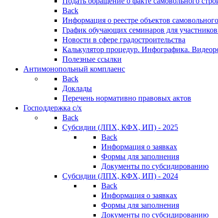
Подать обращение о факте самовольного стро
Back
Информация о реестре объектов самовольного
График обучающих семинаров для участников
Новости в сфере градостроительства
Калькулятор процедур. Инфографика. Видеор
Полезные ссылки
Антимонопольный комплаенс
Back
Доклады
Перечень нормативно правовых актов
Господдержка с/х
Back
Субсидии (ЛПХ, КФХ, ИП) - 2025
Back
Информация о заявках
Формы для заполнения
Документы по субсидированию
Субсидии (ЛПХ, КФХ, ИП) - 2024
Back
Информация о заявках
Формы для заполнения
Документы по субсидированию