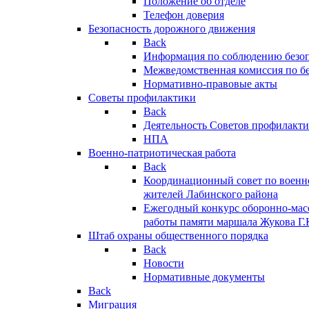
Положение об отделе
Телефон доверия
Безопасность дорожного движения
Back
Информация по соблюдению безо
Межведомственная комиссия по б
Нормативно-правовые акты
Советы профилактики
Back
Деятельность Советов профилакт
НПА
Военно-патриотическая работа
Back
Координационный совет по военн
жителей Лабинского района
Ежегодный конкурс оборонно-мас
работы памяти маршала Жукова Г.
Штаб охраны общественного порядка
Back
Новости
Нормативные документы
Back
Миграция