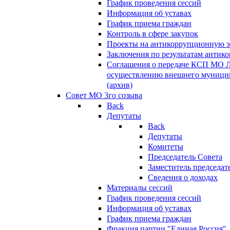
График проведения сессий
Информация об уставах
График приема граждан
Контроль в сфере закупок
Проекты на антикоррупционную э
Заключения по результатам антик
Соглашения о передаче КСП МО 
осуществлению внешнего муницип
(архив)
Совет МО 3го созыва
Back
Депутаты
Back
Депутаты
Комитеты
Председатель Совета
Заместитель председат
Сведения о доходах
Материалы сессий
График проведения сессий
Информация об уставах
График приема граждан
Фракция партии "Единая Россия"