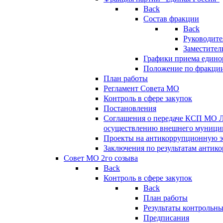
Back
Состав фракции
Back
Руководите
Заместител
Графики приема едино
Положение по фракци
План работы
Регламент Совета МО
Контроль в сфере закупок
Постановления
Соглашения о передаче КСП МО 
осуществлению внешнего муницип
Проекты на антикоррупционную э
Заключения по результатам антик
Совет МО 2го созыва
Back
Контроль в сфере закупок
Back
План работы
Результаты контрольн
Предписания