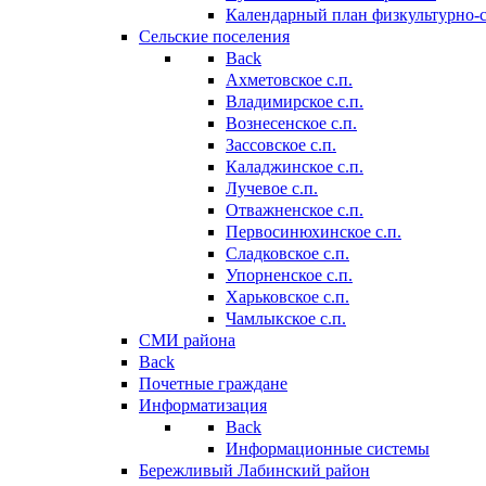
Календарный план физкультурно-
Сельские поселения
Back
Ахметовское с.п.
Владимирское с.п.
Вознесенское с.п.
Зассовское с.п.
Каладжинское с.п.
Лучевое с.п.
Отважненское с.п.
Первосинюхинское с.п.
Сладковское с.п.
Упорненское с.п.
Харьковское с.п.
Чамлыкское с.п.
СМИ района
Back
Почетные граждане
Информатизация
Back
Информационные системы
Бережливый Лабинский район