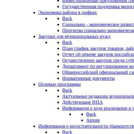
Инвестиционные предложения Ла
Государственная поддержка мало
Экономика района в цифрах
Back
Социально - экономическое разви
Прогнозы социально-экономическо
Закупки для муниципальных нужд
Back
План график закупок товаров, ра
Отчет об объеме закупок российск
Осуществление закупок среди с
Департамент по регулированию ко
Общероссийский официальный сайт
Нормативные документы
Целевые программы
Back
Актуальные редакции муниципал
Действующие НПА
Информация о ходе реализации и
Back
Архив
Информация о несостоятельности (банкротств
Back