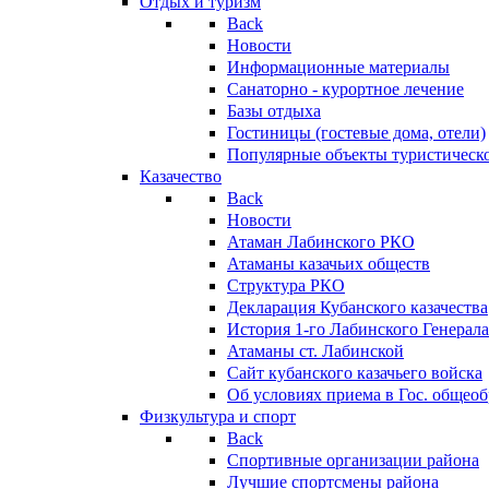
Отдых и туризм
Back
Новости
Информационные материалы
Санаторно - курортное лечение
Базы отдыха
Гостиницы (гостевые дома, отели)
Популярные объекты туристическо
Казачество
Back
Новости
Атаман Лабинского РКО
Атаманы казачьих обществ
Структура РКО
Декларация Кубанского казачества
История 1-го Лабинского Генерала
Атаманы ст. Лабинской
Cайт кубанского казачьего войска
Об условиях приема в Гос. общео
Физкультура и спорт
Back
Спортивные организации района
Лучшие спортсмены района