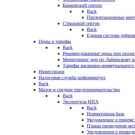
Банковский сектор
Back
Презентационные мате
Страховой сектор
Back
Единая система добро
Цены и тарифы
Back
Рекомендованные цены при реализ
Мониторинг цен по Лабинскому р
Тарифы жилищно-коммунального 
Инвестиции
Налоговая служба информирует
Back
Малое и среднее предпринимательство
Back
Экспертиза НПА
Back
Нормативная база
Уведомление о приеме
Планы проведения эк
Уведомления о провед