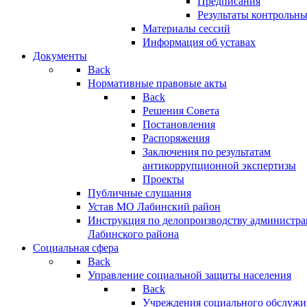
Предписания
Результаты контрольн
Материалы сессий
Информация об уставах
Документы
Back
Нормативные правовые акты
Back
Решения Совета
Постановления
Распоряжения
Заключения по результатам
антикоррупционной экспертизы
Проекты
Публичные слушания
Устав МО Лабинский район
Инструкция по делопроизводству администр
Лабинского района
Социальная сфера
Back
Управление социальной защиты населения
Back
Учреждения социального обслужи