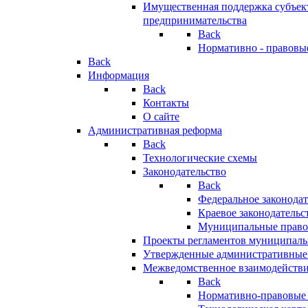
Имущественная поддержка субъект
предпринимательства
Back
Нормативно - правовы
Back
Информация
Back
Контакты
О сайте
Административная реформа
Back
Технологические схемы
Законодательство
Back
Федеральное законодат
Краевое законодательс
Муниципальные право
Проекты регламентов муниципаль
Утвержденные административные
Межведомственное взаимодейств
Back
Нормативно-правовые