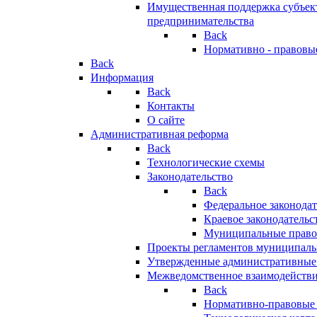
Имущественная поддержка субъект
предпринимательства
Back
Нормативно - правовы
Back
Информация
Back
Контакты
О сайте
Административная реформа
Back
Технологические схемы
Законодательство
Back
Федеральное законодат
Краевое законодательс
Муниципальные право
Проекты регламентов муниципаль
Утвержденные административные
Межведомственное взаимодейств
Back
Нормативно-правовые