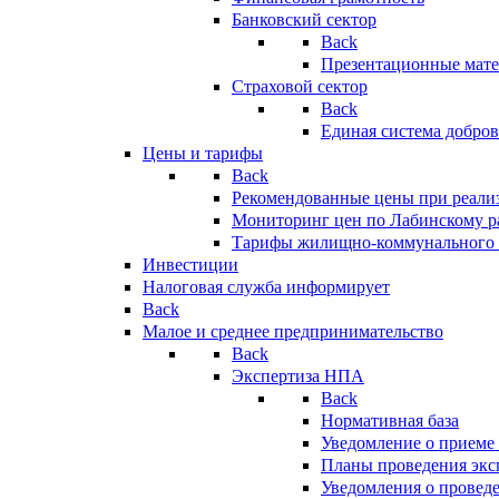
Банковский сектор
Back
Презентационные мате
Страховой сектор
Back
Единая система добро
Цены и тарифы
Back
Рекомендованные цены при реализ
Мониторинг цен по Лабинскому р
Тарифы жилищно-коммунального 
Инвестиции
Налоговая служба информирует
Back
Малое и среднее предпринимательство
Back
Экспертиза НПА
Back
Нормативная база
Уведомление о приеме
Планы проведения эк
Уведомления о провед