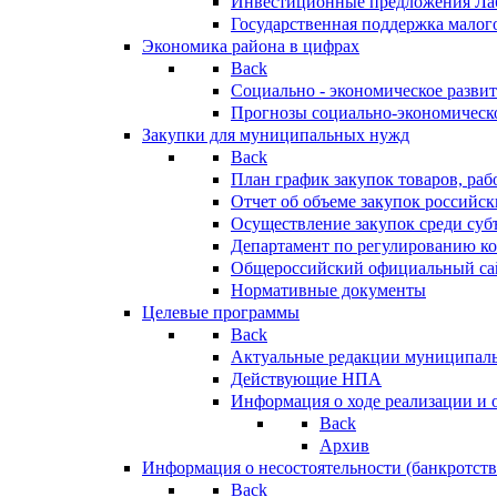
Инвестиционные предложения Ла
Государственная поддержка мало
Экономика района в цифрах
Back
Социально - экономическое разви
Прогнозы социально-экономическо
Закупки для муниципальных нужд
Back
План график закупок товаров, ра
Отчет об объеме закупок российск
Осуществление закупок среди с
Департамент по регулированию ко
Общероссийский официальный сайт
Нормативные документы
Целевые программы
Back
Актуальные редакции муниципал
Действующие НПА
Информация о ходе реализации и
Back
Архив
Информация о несостоятельности (банкротств
Back