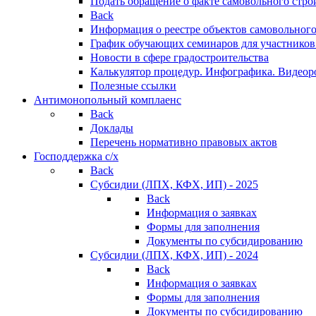
Подать обращение о факте самовольного стро
Back
Информация о реестре объектов самовольного
График обучающих семинаров для участников
Новости в сфере градостроительства
Калькулятор процедур. Инфографика. Видеор
Полезные ссылки
Антимонопольный комплаенс
Back
Доклады
Перечень нормативно правовых актов
Господдержка с/х
Back
Субсидии (ЛПХ, КФХ, ИП) - 2025
Back
Информация о заявках
Формы для заполнения
Документы по субсидированию
Субсидии (ЛПХ, КФХ, ИП) - 2024
Back
Информация о заявках
Формы для заполнения
Документы по субсидированию