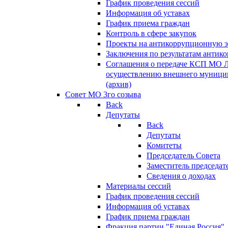
График проведения сессий
Информация об уставах
График приема граждан
Контроль в сфере закупок
Проекты на антикоррупционную э
Заключения по результатам антик
Соглашения о передаче КСП МО 
осуществлению внешнего муницип
(архив)
Совет МО 3го созыва
Back
Депутаты
Back
Депутаты
Комитеты
Председатель Совета
Заместитель председат
Сведения о доходах
Материалы сессий
График проведения сессий
Информация об уставах
График приема граждан
Фракция партии "Единая Россия"