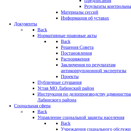
Предписания
Результаты контрольн
Материалы сессий
Информация об уставах
Документы
Back
Нормативные правовые акты
Back
Решения Совета
Постановления
Распоряжения
Заключения по результатам
антикоррупционной экспертизы
Проекты
Публичные слушания
Устав МО Лабинский район
Инструкция по делопроизводству администр
Лабинского района
Социальная сфера
Back
Управление социальной защиты населения
Back
Учреждения социального обслужи