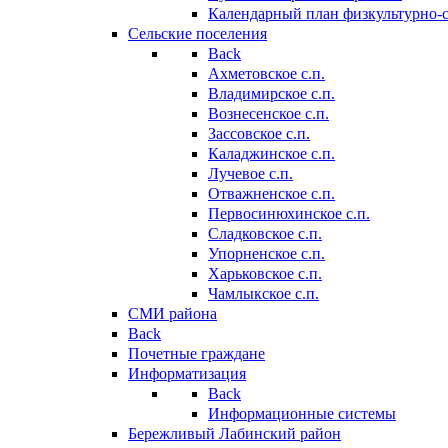
Календарный план физкультурно-
Сельские поселения
Back
Ахметовское с.п.
Владимирское с.п.
Вознесенское с.п.
Зассовское с.п.
Каладжинское с.п.
Лучевое с.п.
Отважненское с.п.
Первосинюхинское с.п.
Сладковское с.п.
Упорненское с.п.
Харьковское с.п.
Чамлыкское с.п.
СМИ района
Back
Почетные граждане
Информатизация
Back
Информационные системы
Бережливый Лабинский район