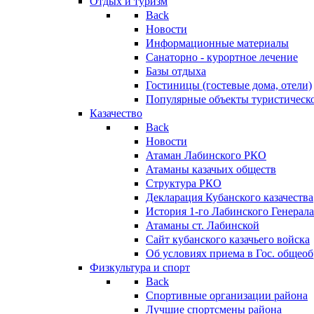
Отдых и туризм
Back
Новости
Информационные материалы
Санаторно - курортное лечение
Базы отдыха
Гостиницы (гостевые дома, отели)
Популярные объекты туристическо
Казачество
Back
Новости
Атаман Лабинского РКО
Атаманы казачьих обществ
Структура РКО
Декларация Кубанского казачества
История 1-го Лабинского Генерала
Атаманы ст. Лабинской
Cайт кубанского казачьего войска
Об условиях приема в Гос. общео
Физкультура и спорт
Back
Спортивные организации района
Лучшие спортсмены района