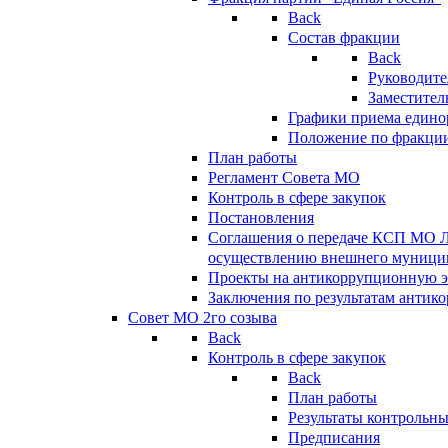
Back
Состав фракции
Back
Руководите
Заместител
Графики приема едино
Положение по фракци
План работы
Регламент Совета МО
Контроль в сфере закупок
Постановления
Соглашения о передаче КСП МО 
осуществлению внешнего муницип
Проекты на антикоррупционную э
Заключения по результатам антик
Совет МО 2го созыва
Back
Контроль в сфере закупок
Back
План работы
Результаты контрольн
Предписания