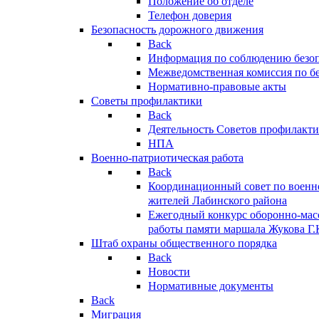
Положение об отделе
Телефон доверия
Безопасность дорожного движения
Back
Информация по соблюдению безо
Межведомственная комиссия по б
Нормативно-правовые акты
Советы профилактики
Back
Деятельность Советов профилакт
НПА
Военно-патриотическая работа
Back
Координационный совет по военн
жителей Лабинского района
Ежегодный конкурс оборонно-мас
работы памяти маршала Жукова Г.
Штаб охраны общественного порядка
Back
Новости
Нормативные документы
Back
Миграция