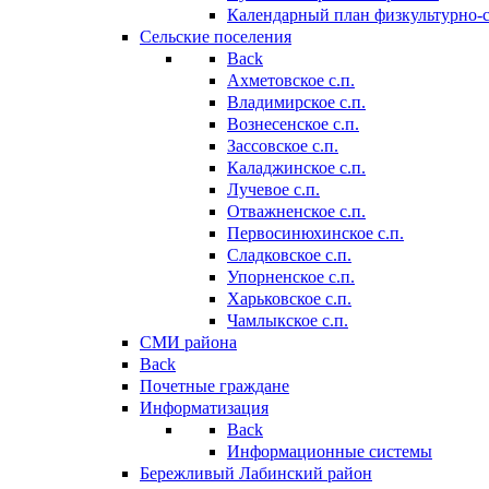
Календарный план физкультурно-
Сельские поселения
Back
Ахметовское с.п.
Владимирское с.п.
Вознесенское с.п.
Зассовское с.п.
Каладжинское с.п.
Лучевое с.п.
Отважненское с.п.
Первосинюхинское с.п.
Сладковское с.п.
Упорненское с.п.
Харьковское с.п.
Чамлыкское с.п.
СМИ района
Back
Почетные граждане
Информатизация
Back
Информационные системы
Бережливый Лабинский район