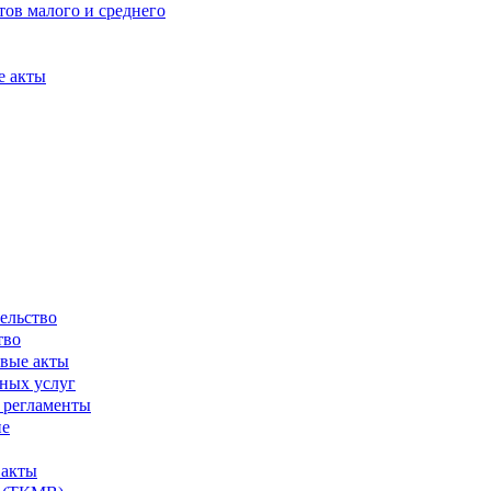
ов малого и среднего
е акты
ельство
тво
вые акты
ных услуг
 регламенты
ие
 акты