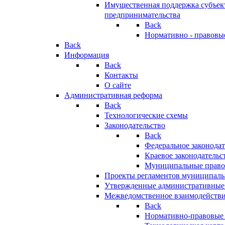
Имущественная поддержка субъект
предпринимательства
Back
Нормативно - правовы
Back
Информация
Back
Контакты
О сайте
Административная реформа
Back
Технологические схемы
Законодательство
Back
Федеральное законодат
Краевое законодательс
Муниципальные право
Проекты регламентов муниципаль
Утвержденные административные
Межведомственное взаимодейств
Back
Нормативно-правовые