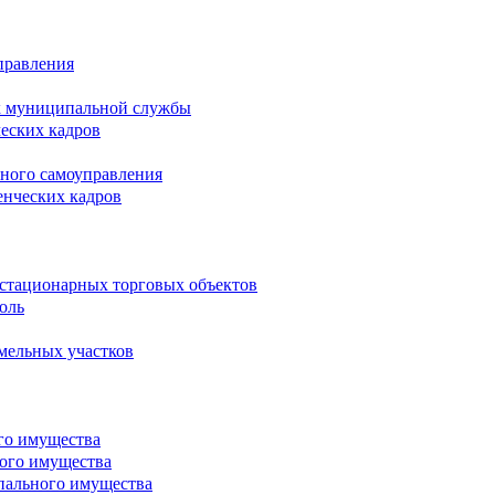
правления
х муниципальной службы
ческих кадров
тного самоуправления
енческих кадров
естационарных торговых объектов
оль
мельных участков
го имущества
ого имущества
пального имущества