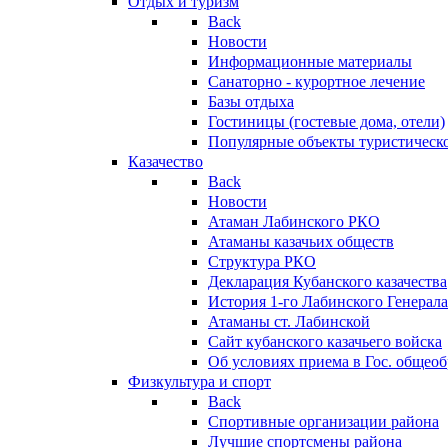
Отдых и туризм
Back
Новости
Информационные материалы
Санаторно - курортное лечение
Базы отдыха
Гостиницы (гостевые дома, отели)
Популярные объекты туристическо
Казачество
Back
Новости
Атаман Лабинского РКО
Атаманы казачьих обществ
Структура РКО
Декларация Кубанского казачества
История 1-го Лабинского Генерала
Атаманы ст. Лабинской
Cайт кубанского казачьего войска
Об условиях приема в Гос. общео
Физкультура и спорт
Back
Спортивные организации района
Лучшие спортсмены района