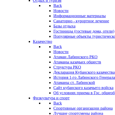
Отдых и туризм
Back
Новости
Информационные материалы
Санаторно - курортное лечение
Базы отдыха
Гостиницы (гостевые дома, отели)
Популярные объекты туристическо
Казачество
Back
Новости
Атаман Лабинского РКО
Атаманы казачьих обществ
Структура РКО
Декларация Кубанского казачества
История 1-го Лабинского Генерала
Атаманы ст. Лабинской
Cайт кубанского казачьего войска
Об условиях приема в Гос. общео
Физкультура и спорт
Back
Спортивные организации района
Лучшие спортсмены района