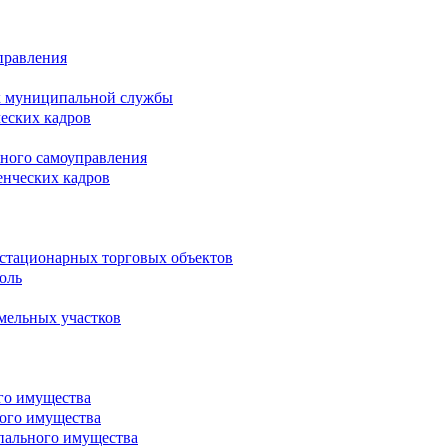
правления
х муниципальной службы
ческих кадров
тного самоуправления
енческих кадров
естационарных торговых объектов
оль
мельных участков
го имущества
ого имущества
пального имущества