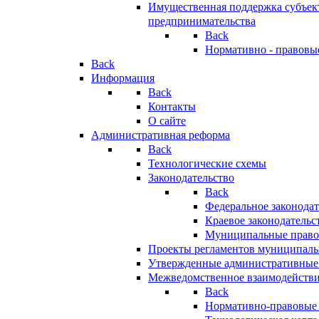
Имущественная поддержка субъект
предпринимательства
Back
Нормативно - правовы
Back
Информация
Back
Контакты
О сайте
Административная реформа
Back
Технологические схемы
Законодательство
Back
Федеральное законодат
Краевое законодательс
Муниципальные право
Проекты регламентов муниципаль
Утвержденные административные
Межведомственное взаимодейств
Back
Нормативно-правовые