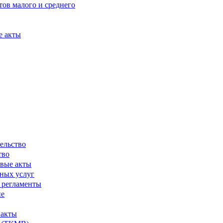
ов малого и среднего
е акты
ельство
тво
вые акты
ных услуг
 регламенты
ие
 акты