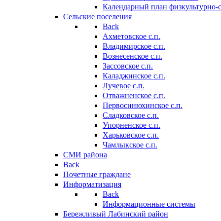
Календарный план физкультурно-
Сельские поселения
Back
Ахметовское с.п.
Владимирское с.п.
Вознесенское с.п.
Зассовское с.п.
Каладжинское с.п.
Лучевое с.п.
Отважненское с.п.
Первосинюхинское с.п.
Сладковское с.п.
Упорненское с.п.
Харьковское с.п.
Чамлыкское с.п.
СМИ района
Back
Почетные граждане
Информатизация
Back
Информационные системы
Бережливый Лабинский район