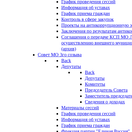
График проведения сессий
Информация об уставах
График приема граждан
Контроль в сфере закупок
Проекты на антикоррупционную э
Заключения по результатам антик
Соглашения о передаче КСП МО 
осуществлению внешнего муницип
(архив)
Совет МО 3го созыва
Back
Депутаты
Back
Депутаты
Комитеты
Председатель Совета
Заместитель председат
Сведения о доходах
Материалы сессий
График проведения сессий
Информация об уставах
График приема граждан
Фракция партии "Единая Россия"