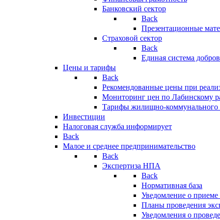
Банковский сектор
Back
Презентационные мате
Страховой сектор
Back
Единая система добро
Цены и тарифы
Back
Рекомендованные цены при реализ
Мониторинг цен по Лабинскому р
Тарифы жилищно-коммунального 
Инвестиции
Налоговая служба информирует
Back
Малое и среднее предпринимательство
Back
Экспертиза НПА
Back
Нормативная база
Уведомление о приеме
Планы проведения эк
Уведомления о провед