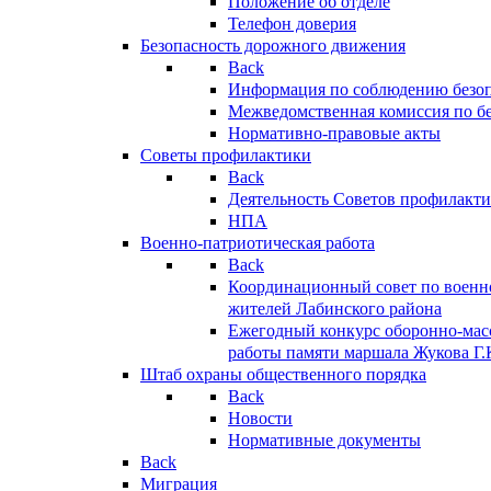
Положение об отделе
Телефон доверия
Безопасность дорожного движения
Back
Информация по соблюдению безо
Межведомственная комиссия по б
Нормативно-правовые акты
Советы профилактики
Back
Деятельность Советов профилакт
НПА
Военно-патриотическая работа
Back
Координационный совет по военн
жителей Лабинского района
Ежегодный конкурс оборонно-мас
работы памяти маршала Жукова Г.
Штаб охраны общественного порядка
Back
Новости
Нормативные документы
Back
Миграция