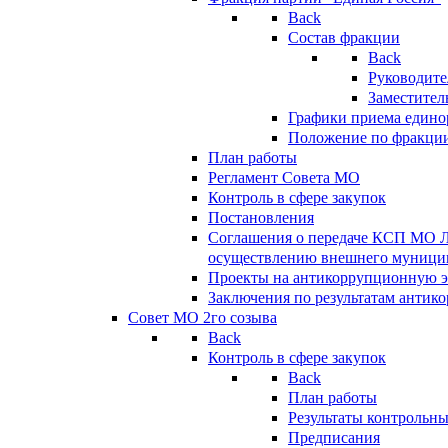
Back
Состав фракции
Back
Руководите
Заместител
Графики приема едино
Положение по фракци
План работы
Регламент Совета МО
Контроль в сфере закупок
Постановления
Соглашения о передаче КСП МО 
осуществлению внешнего муницип
Проекты на антикоррупционную э
Заключения по результатам антик
Совет МО 2го созыва
Back
Контроль в сфере закупок
Back
План работы
Результаты контрольн
Предписания