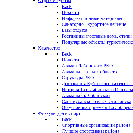
Отдых и туризм
Back
Новости
Информационные материалы
Санаторно - курортное лечение
Базы отдыха
Гостиницы (гостевые дома, отели)
Популярные объекты туристическо
Казачество
Back
Новости
Атаман Лабинского РКО
Атаманы казачьих обществ
Структура РКО
Декларация Кубанского казачества
История 1-го Лабинского Генерала
Атаманы ст. Лабинской
Cайт кубанского казачьего войска
Об условиях приема в Гос. общео
Физкультура и спорт
Back
Спортивные организации района
Лучшие спортсмены района