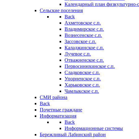
Календарный план физкультурно-
Сельские поселения
Back
Ахметовское с.п.
Владимирское с.п.
Вознесенское с.п.
Зассовское с.п.
Каладжинское с.п.
Лучевое с.п.
Отважненское с.п.
Первосинюхинское с.п.
Сладковское с.п.
Упорненское с.п.
Харьковское с.п.
Чамлыкское с.п.
СМИ района
Back
Почетные граждане
Информатизация
Back
Информационные системы
Бережливый Лабинский район