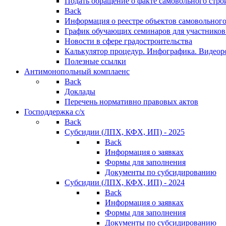
Подать обращение о факте самовольного стро
Back
Информация о реестре объектов самовольного
График обучающих семинаров для участников
Новости в сфере градостроительства
Калькулятор процедур. Инфографика. Видеор
Полезные ссылки
Антимонопольный комплаенс
Back
Доклады
Перечень нормативно правовых актов
Господдержка с/х
Back
Субсидии (ЛПХ, КФХ, ИП) - 2025
Back
Информация о заявках
Формы для заполнения
Документы по субсидированию
Субсидии (ЛПХ, КФХ, ИП) - 2024
Back
Информация о заявках
Формы для заполнения
Документы по субсидированию