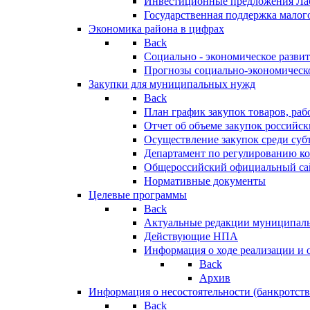
Инвестиционные предложения Ла
Государственная поддержка мало
Экономика района в цифрах
Back
Социально - экономическое разви
Прогнозы социально-экономическо
Закупки для муниципальных нужд
Back
План график закупок товаров, ра
Отчет об объеме закупок российск
Осуществление закупок среди с
Департамент по регулированию ко
Общероссийский официальный сайт
Нормативные документы
Целевые программы
Back
Актуальные редакции муниципал
Действующие НПА
Информация о ходе реализации и
Back
Архив
Информация о несостоятельности (банкротств
Back