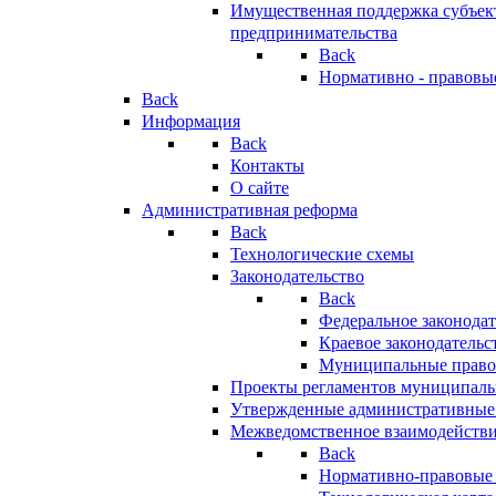
Имущественная поддержка субъект
предпринимательства
Back
Нормативно - правовы
Back
Информация
Back
Контакты
О сайте
Административная реформа
Back
Технологические схемы
Законодательство
Back
Федеральное законодат
Краевое законодательс
Муниципальные право
Проекты регламентов муниципаль
Утвержденные административные
Межведомственное взаимодейств
Back
Нормативно-правовые