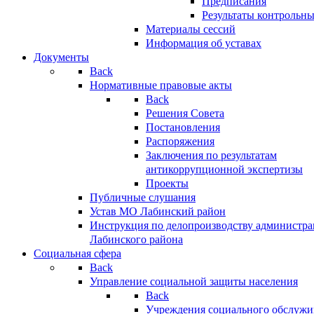
Предписания
Результаты контрольн
Материалы сессий
Информация об уставах
Документы
Back
Нормативные правовые акты
Back
Решения Совета
Постановления
Распоряжения
Заключения по результатам
антикоррупционной экспертизы
Проекты
Публичные слушания
Устав МО Лабинский район
Инструкция по делопроизводству администр
Лабинского района
Социальная сфера
Back
Управление социальной защиты населения
Back
Учреждения социального обслужи