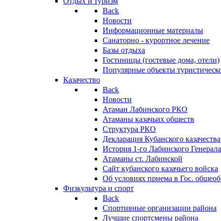
Отдых и туризм
Back
Новости
Информационные материалы
Санаторно - курортное лечение
Базы отдыха
Гостиницы (гостевые дома, отели)
Популярные объекты туристическо
Казачество
Back
Новости
Атаман Лабинского РКО
Атаманы казачьих обществ
Структура РКО
Декларация Кубанского казачества
История 1-го Лабинского Генерала
Атаманы ст. Лабинской
Cайт кубанского казачьего войска
Об условиях приема в Гос. общео
Физкультура и спорт
Back
Спортивные организации района
Лучшие спортсмены района