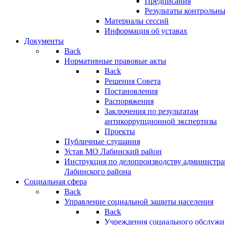
Предписания
Результаты контрольн
Материалы сессий
Информация об уставах
Документы
Back
Нормативные правовые акты
Back
Решения Совета
Постановления
Распоряжения
Заключения по результатам
антикоррупционной экспертизы
Проекты
Публичные слушания
Устав МО Лабинский район
Инструкция по делопроизводству администр
Лабинского района
Социальная сфера
Back
Управление социальной защиты населения
Back
Учреждения социального обслужи