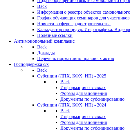
Подать обращение о факте самовольного стро
Back
Информация о реестре объектов самовольного
График обучающих семинаров для участников
Новости в сфере градостроительства
Калькулятор процедур. Инфографика. Видеор
Полезные ссылки
Антимонопольный комплаенс
Back
Доклады
Перечень нормативно правовых актов
Господдержка с/х
Back
Субсидии (ЛПХ, КФХ, ИП) - 2025
Back
Информация о заявках
Формы для заполнения
Документы по субсидированию
Субсидии (ЛПХ, КФХ, ИП) - 2024
Back
Информация о заявках
Формы для заполнения
Документы по субсидированию