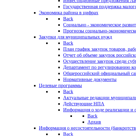
Инвестиционные предложения Ла
Государственная поддержка мало
Экономика района в цифрах
Back
Социально - экономическое разви
Прогнозы социально-экономическо
Закупки для муниципальных нужд
Back
План график закупок товаров, ра
Отчет об объеме закупок российск
Осуществление закупок среди с
Департамент по регулированию ко
Общероссийский официальный сайт
Нормативные документы
Целевые программы
Back
Актуальные редакции муниципал
Действующие НПА
Информация о ходе реализации и
Back
Архив
Информация о несостоятельности (банкротств
Back