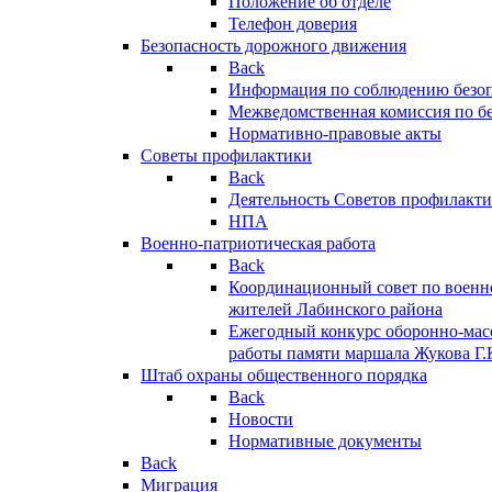
Положение об отделе
Телефон доверия
Безопасность дорожного движения
Back
Информация по соблюдению безо
Межведомственная комиссия по б
Нормативно-правовые акты
Советы профилактики
Back
Деятельность Советов профилакт
НПА
Военно-патриотическая работа
Back
Координационный совет по военн
жителей Лабинского района
Ежегодный конкурс оборонно-мас
работы памяти маршала Жукова Г.
Штаб охраны общественного порядка
Back
Новости
Нормативные документы
Back
Миграция