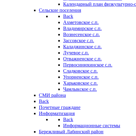
Календарный план физкультурно-
Сельские поселения
Back
Ахметовское с.п.
Владимирское с.п.
Вознесенское с.п.
Зассовское с.п.
Каладжинское с.п.
Лучевое с.п.
Отважненское с.п.
Первосинюхинское с.п.
Сладковское с.п.
Упорненское с.п.
Харьковское с.п.
Чамлыкское с.п.
СМИ района
Back
Почетные граждане
Информатизация
Back
Информационные системы
Бережливый Лабинский район