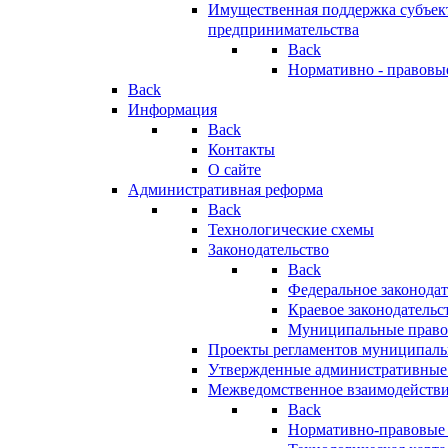
Имущественная поддержка субъект
предпринимательства
Back
Нормативно - правовы
Back
Информация
Back
Контакты
О сайте
Административная реформа
Back
Технологические схемы
Законодательство
Back
Федеральное законодат
Краевое законодательс
Муниципальные право
Проекты регламентов муниципаль
Утвержденные административные
Межведомственное взаимодейств
Back
Нормативно-правовые