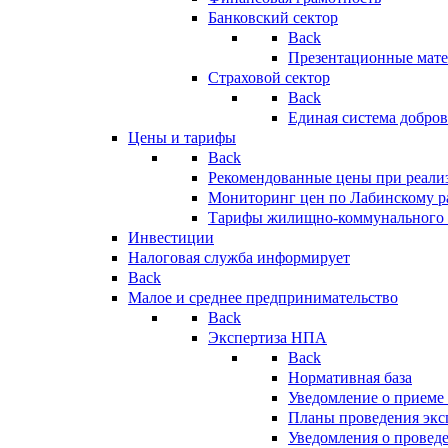
Банковский сектор
Back
Презентационные мате
Страховой сектор
Back
Единая система добро
Цены и тарифы
Back
Рекомендованные цены при реализ
Мониторинг цен по Лабинскому р
Тарифы жилищно-коммунального 
Инвестиции
Налоговая служба информирует
Back
Малое и среднее предпринимательство
Back
Экспертиза НПА
Back
Нормативная база
Уведомление о приеме
Планы проведения эк
Уведомления о провед