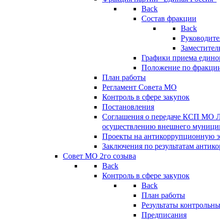
Back
Состав фракции
Back
Руководите
Заместител
Графики приема едино
Положение по фракци
План работы
Регламент Совета МО
Контроль в сфере закупок
Постановления
Соглашения о передаче КСП МО 
осуществлению внешнего муницип
Проекты на антикоррупционную э
Заключения по результатам антик
Совет МО 2го созыва
Back
Контроль в сфере закупок
Back
План работы
Результаты контрольн
Предписания