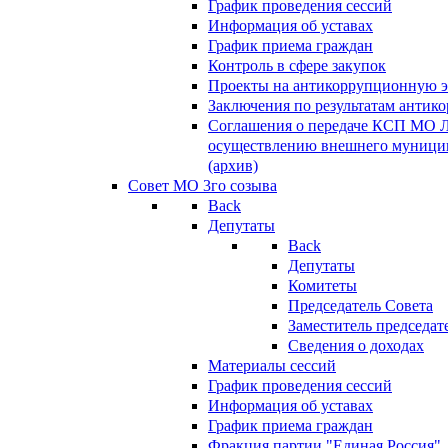
График проведения сессий
Информация об уставах
График приема граждан
Контроль в сфере закупок
Проекты на антикоррупционную э
Заключения по результатам антик
Соглашения о передаче КСП МО 
осуществлению внешнего муницип
(архив)
Совет МО 3го созыва
Back
Депутаты
Back
Депутаты
Комитеты
Председатель Совета
Заместитель председат
Сведения о доходах
Материалы сессий
График проведения сессий
Информация об уставах
График приема граждан
Фракция партии "Единая Россия"