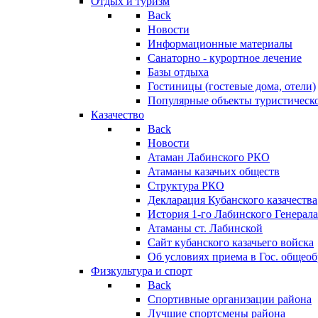
Отдых и туризм
Back
Новости
Информационные материалы
Санаторно - курортное лечение
Базы отдыха
Гостиницы (гостевые дома, отели)
Популярные объекты туристическо
Казачество
Back
Новости
Атаман Лабинского РКО
Атаманы казачьих обществ
Структура РКО
Декларация Кубанского казачества
История 1-го Лабинского Генерала
Атаманы ст. Лабинской
Cайт кубанского казачьего войска
Об условиях приема в Гос. общео
Физкультура и спорт
Back
Спортивные организации района
Лучшие спортсмены района