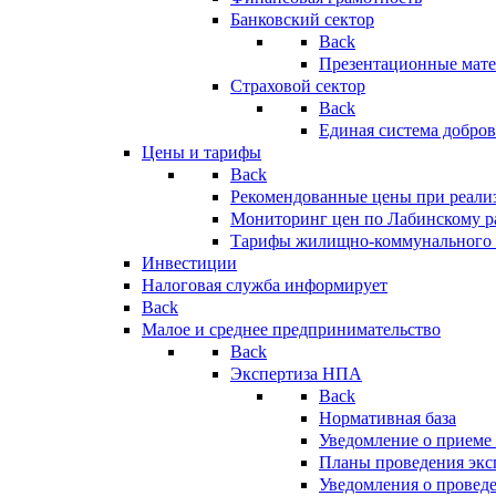
Банковский сектор
Back
Презентационные мате
Страховой сектор
Back
Единая система добро
Цены и тарифы
Back
Рекомендованные цены при реализ
Мониторинг цен по Лабинскому р
Тарифы жилищно-коммунального 
Инвестиции
Налоговая служба информирует
Back
Малое и среднее предпринимательство
Back
Экспертиза НПА
Back
Нормативная база
Уведомление о приеме
Планы проведения эк
Уведомления о провед