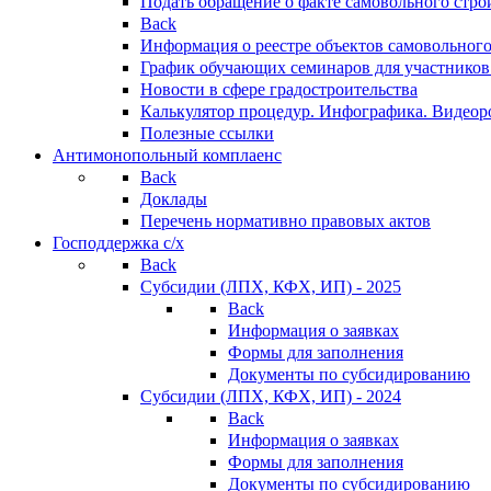
Подать обращение о факте самовольного стро
Back
Информация о реестре объектов самовольного
График обучающих семинаров для участников
Новости в сфере градостроительства
Калькулятор процедур. Инфографика. Видеор
Полезные ссылки
Антимонопольный комплаенс
Back
Доклады
Перечень нормативно правовых актов
Господдержка с/х
Back
Субсидии (ЛПХ, КФХ, ИП) - 2025
Back
Информация о заявках
Формы для заполнения
Документы по субсидированию
Субсидии (ЛПХ, КФХ, ИП) - 2024
Back
Информация о заявках
Формы для заполнения
Документы по субсидированию