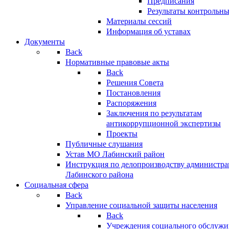
Предписания
Результаты контрольн
Материалы сессий
Информация об уставах
Документы
Back
Нормативные правовые акты
Back
Решения Совета
Постановления
Распоряжения
Заключения по результатам
антикоррупционной экспертизы
Проекты
Публичные слушания
Устав МО Лабинский район
Инструкция по делопроизводству администр
Лабинского района
Социальная сфера
Back
Управление социальной защиты населения
Back
Учреждения социального обслужи