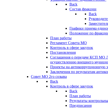
Back
Состав фракции
Back
Руководите
Заместител
Графики приема едино
Положение по фракци
План работы
Регламент Совета МО
Контроль в сфере закупок
Постановления
Соглашения о передаче КСП МО 
осуществлению внешнего муницип
Проекты на антикоррупционную э
Заключения по результатам антик
Совет МО 2го созыва
Back
Контроль в сфере закупок
Back
План работы
Результаты контрольн
Предписания