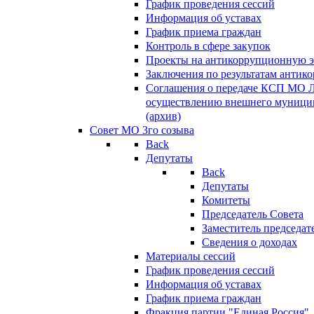
График проведения сессий
Информация об уставах
График приема граждан
Контроль в сфере закупок
Проекты на антикоррупционную э
Заключения по результатам антик
Соглашения о передаче КСП МО 
осуществлению внешнего муницип
(архив)
Совет МО 3го созыва
Back
Депутаты
Back
Депутаты
Комитеты
Председатель Совета
Заместитель председат
Сведения о доходах
Материалы сессий
График проведения сессий
Информация об уставах
График приема граждан
Фракция партии "Единая Россия"