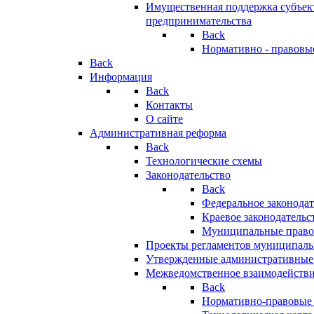
Имущественная поддержка субъект
предпринимательства
Back
Нормативно - правовы
Back
Информация
Back
Контакты
О сайте
Административная реформа
Back
Технологические схемы
Законодательство
Back
Федеральное законодат
Краевое законодательс
Муниципальные право
Проекты регламентов муниципаль
Утвержденные административные
Межведомственное взаимодейств
Back
Нормативно-правовые