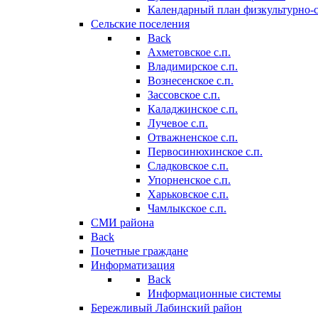
Календарный план физкультурно-
Сельские поселения
Back
Ахметовское с.п.
Владимирское с.п.
Вознесенское с.п.
Зассовское с.п.
Каладжинское с.п.
Лучевое с.п.
Отважненское с.п.
Первосинюхинское с.п.
Сладковское с.п.
Упорненское с.п.
Харьковское с.п.
Чамлыкское с.п.
СМИ района
Back
Почетные граждане
Информатизация
Back
Информационные системы
Бережливый Лабинский район