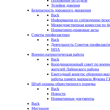
Положение об отделе
Телефон доверия
Безопасность дорожного движения
Back
Информация по соблюдению безо
Межведомственная комиссия по б
Нормативно-правовые акты
Советы профилактики
Back
Деятельность Советов профилакт
НПА
Военно-патриотическая работа
Back
Координационный совет по военн
жителей Лабинского района
Ежегодный конкурс оборонно-мас
работы памяти маршала Жукова Г.
Штаб охраны общественного порядка
Back
Новости
Нормативные документы
Back
Миграция