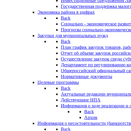
Инвестиционные предложения Ла
Государственная поддержка мало
Экономика района в цифрах
Back
Социально - экономическое разви
Прогнозы социально-экономическо
Закупки для муниципальных нужд
Back
План график закупок товаров, ра
Отчет об объеме закупок российск
Осуществление закупок среди с
Департамент по регулированию ко
Общероссийский официальный сайт
Нормативные документы
Целевые программы
Back
Актуальные редакции муниципал
Действующие НПА
Информация о ходе реализации и
Back
Архив
Информация о несостоятельности (банкротств
Back