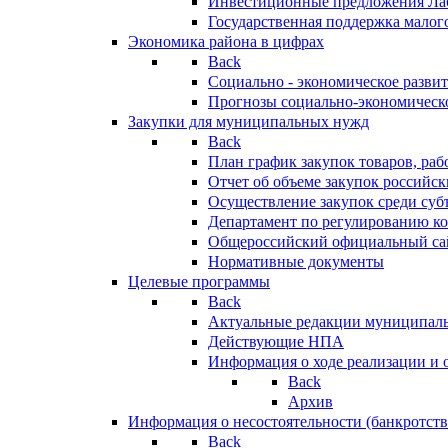
Инвестиционные предложения Ла
Государственная поддержка мало
Экономика района в цифрах
Back
Социально - экономическое разви
Прогнозы социально-экономическо
Закупки для муниципальных нужд
Back
План график закупок товаров, ра
Отчет об объеме закупок российск
Осуществление закупок среди с
Департамент по регулированию ко
Общероссийский официальный сайт
Нормативные документы
Целевые программы
Back
Актуальные редакции муниципал
Действующие НПА
Информация о ходе реализации и
Back
Архив
Информация о несостоятельности (банкротств
Back