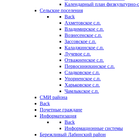
Календарный план физкультурно-
Сельские поселения
Back
Ахметовское с.п.
Владимирское с.п.
Вознесенское с.п.
Зассовское с.п.
Каладжинское с.п.
Лучевое с.п.
Отважненское с.п.
Первосинюхинское с.п.
Сладковское с.п.
Упорненское с.п.
Харьковское с.п.
Чамлыкское с.п.
СМИ района
Back
Почетные граждане
Информатизация
Back
Информационные системы
Бережливый Лабинский район