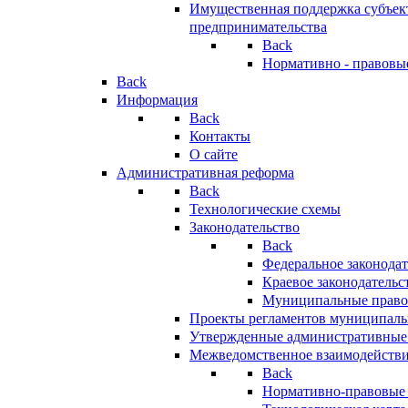
Имущественная поддержка субъект
предпринимательства
Back
Нормативно - правовы
Back
Информация
Back
Контакты
О сайте
Административная реформа
Back
Технологические схемы
Законодательство
Back
Федеральное законодат
Краевое законодательс
Муниципальные право
Проекты регламентов муниципаль
Утвержденные административные
Межведомственное взаимодейств
Back
Нормативно-правовые