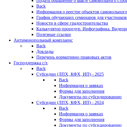
Подать обращение о факте самовольного стро
Back
Информация о реестре объектов самовольного
График обучающих семинаров для участников
Новости в сфере градостроительства
Калькулятор процедур. Инфографика. Видеор
Полезные ссылки
Антимонопольный комплаенс
Back
Доклады
Перечень нормативно правовых актов
Господдержка с/х
Back
Субсидии (ЛПХ, КФХ, ИП) - 2025
Back
Информация о заявках
Формы для заполнения
Документы по субсидированию
Субсидии (ЛПХ, КФХ, ИП) - 2024
Back
Информация о заявках
Формы для заполнения
Документы по субсидированию