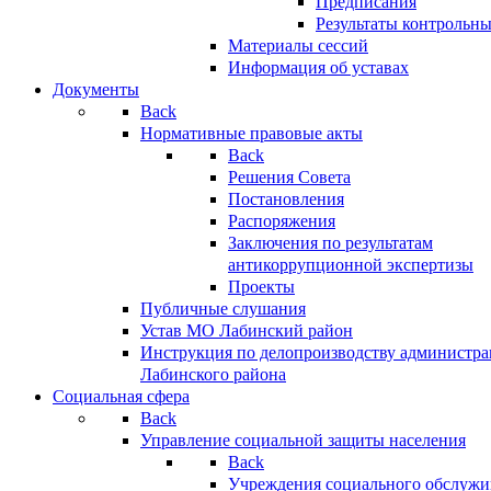
Предписания
Результаты контрольн
Материалы сессий
Информация об уставах
Документы
Back
Нормативные правовые акты
Back
Решения Совета
Постановления
Распоряжения
Заключения по результатам
антикоррупционной экспертизы
Проекты
Публичные слушания
Устав МО Лабинский район
Инструкция по делопроизводству администр
Лабинского района
Социальная сфера
Back
Управление социальной защиты населения
Back
Учреждения социального обслужи