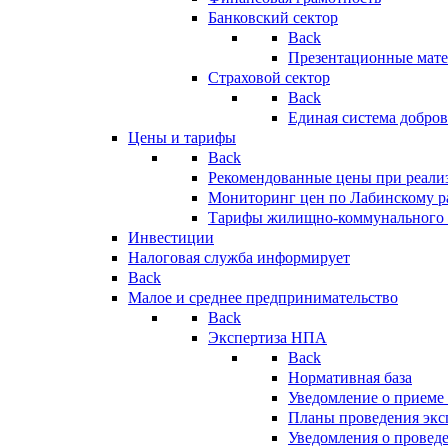
Банковский сектор
Back
Презентационные мате
Страховой сектор
Back
Единая система добро
Цены и тарифы
Back
Рекомендованные цены при реализ
Мониторинг цен по Лабинскому р
Тарифы жилищно-коммунального 
Инвестиции
Налоговая служба информирует
Back
Малое и среднее предпринимательство
Back
Экспертиза НПА
Back
Нормативная база
Уведомление о приеме
Планы проведения эк
Уведомления о провед