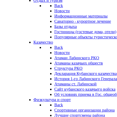
Отдых и туризм
Back
Новости
Информационные материалы
Санаторно - курортное лечение
Базы отдыха
Гостиницы (гостевые дома, отели)
Популярные объекты туристическо
Казачество
Back
Новости
Атаман Лабинского РКО
Атаманы казачьих обществ
Структура РКО
Декларация Кубанского казачества
История 1-го Лабинского Генерала
Атаманы ст. Лабинской
Cайт кубанского казачьего войска
Об условиях приема в Гос. общео
Физкультура и спорт
Back
Спортивные организации района
Лучшие спортсмены района