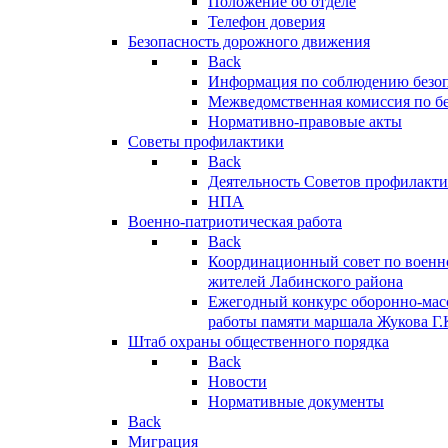
Положение об отделе
Телефон доверия
Безопасность дорожного движения
Back
Информация по соблюдению безо
Межведомственная комиссия по б
Нормативно-правовые акты
Советы профилактики
Back
Деятельность Советов профилакт
НПА
Военно-патриотическая работа
Back
Координационный совет по военн
жителей Лабинского района
Ежегодный конкурс оборонно-мас
работы памяти маршала Жукова Г.
Штаб охраны общественного порядка
Back
Новости
Нормативные документы
Back
Миграция