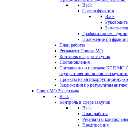
Back
Состав фракции
Back
Руководите
Заместител
Графики приема едино
Положение по фракци
План работы
Регламент Совета МО
Контроль в сфере закупок
Постановления
Соглашения о передаче КСП МО 
осуществлению внешнего муницип
Проекты на антикоррупционную э
Заключения по результатам антик
Совет МО 2го созыва
Back
Контроль в сфере закупок
Back
План работы
Результаты контрольн
Предписания