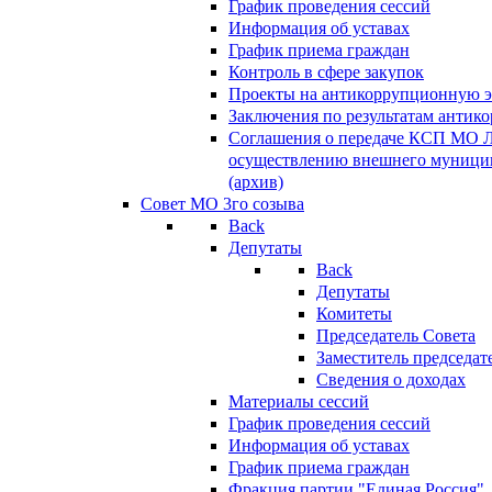
График проведения сессий
Информация об уставах
График приема граждан
Контроль в сфере закупок
Проекты на антикоррупционную э
Заключения по результатам антик
Соглашения о передаче КСП МО 
осуществлению внешнего муницип
(архив)
Совет МО 3го созыва
Back
Депутаты
Back
Депутаты
Комитеты
Председатель Совета
Заместитель председат
Сведения о доходах
Материалы сессий
График проведения сессий
Информация об уставах
График приема граждан
Фракция партии "Единая Россия"