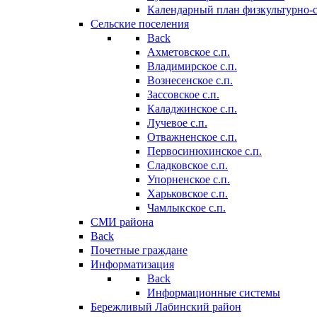
Календарный план физкультурно-
Сельские поселения
Back
Ахметовское с.п.
Владимирское с.п.
Вознесенское с.п.
Зассовское с.п.
Каладжинское с.п.
Лучевое с.п.
Отважненское с.п.
Первосинюхинское с.п.
Сладковское с.п.
Упорненское с.п.
Харьковское с.п.
Чамлыкское с.п.
СМИ района
Back
Почетные граждане
Информатизация
Back
Информационные системы
Бережливый Лабинский район