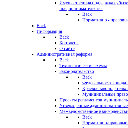
Имущественная поддержка субъект
предпринимательства
Back
Нормативно - правовы
Back
Информация
Back
Контакты
О сайте
Административная реформа
Back
Технологические схемы
Законодательство
Back
Федеральное законодат
Краевое законодательс
Муниципальные право
Проекты регламентов муниципаль
Утвержденные административные
Межведомственное взаимодейств
Back
Нормативно-правовые