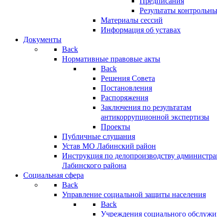
Предписания
Результаты контрольн
Материалы сессий
Информация об уставах
Документы
Back
Нормативные правовые акты
Back
Решения Совета
Постановления
Распоряжения
Заключения по результатам
антикоррупционной экспертизы
Проекты
Публичные слушания
Устав МО Лабинский район
Инструкция по делопроизводству администр
Лабинского района
Социальная сфера
Back
Управление социальной защиты населения
Back
Учреждения социального обслужи