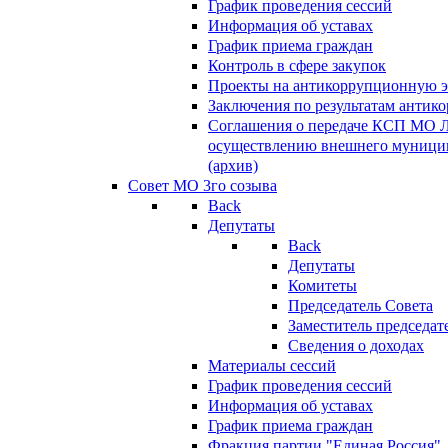
График проведения сессий
Информация об уставах
График приема граждан
Контроль в сфере закупок
Проекты на антикоррупционную э
Заключения по результатам антик
Соглашения о передаче КСП МО 
осуществлению внешнего муницип
(архив)
Совет МО 3го созыва
Back
Депутаты
Back
Депутаты
Комитеты
Председатель Совета
Заместитель председат
Сведения о доходах
Материалы сессий
График проведения сессий
Информация об уставах
График приема граждан
Фракция партии "Единая Россия"