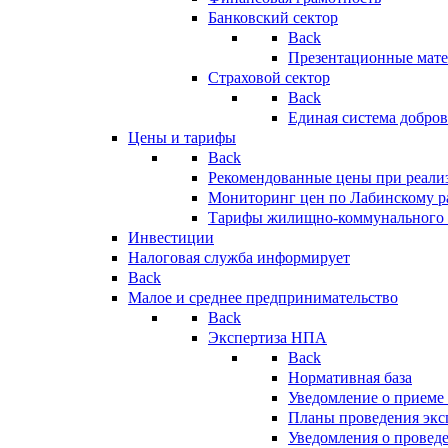
Банковский сектор
Back
Презентационные мате
Страховой сектор
Back
Единая система добро
Цены и тарифы
Back
Рекомендованные цены при реализ
Мониторинг цен по Лабинскому р
Тарифы жилищно-коммунального 
Инвестиции
Налоговая служба информирует
Back
Малое и среднее предпринимательство
Back
Экспертиза НПА
Back
Нормативная база
Уведомление о приеме
Планы проведения эк
Уведомления о провед