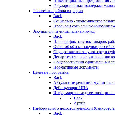
Инвестиционные предложения Ла
Государственная поддержка мало
Экономика района в цифрах
Back
Социально - экономическое разви
Прогнозы социально-экономическо
Закупки для муниципальных нужд
Back
План график закупок товаров, ра
Отчет об объеме закупок российск
Осуществление закупок среди с
Департамент по регулированию ко
Общероссийский официальный сайт
Нормативные документы
Целевые программы
Back
Актуальные редакции муниципал
Действующие НПА
Информация о ходе реализации и
Back
Архив
Информация о несостоятельности (банкротств
Back