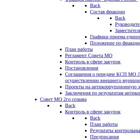
Back
Состав фракции
Back
Руководите
Заместител
Графики приема едино
Положение по фракци
План работы
Регламент Совета МО
Контроль в сфере закупок
Постановления
Соглашения о передаче КСП МО 
осуществлению внешнего муницип
Проекты на антикоррупционную э
Заключения по результатам антик
Совет МО 2го созыва
Back
Контроль в сфере закупок
Back
План работы
Результаты контрольн
Предписания