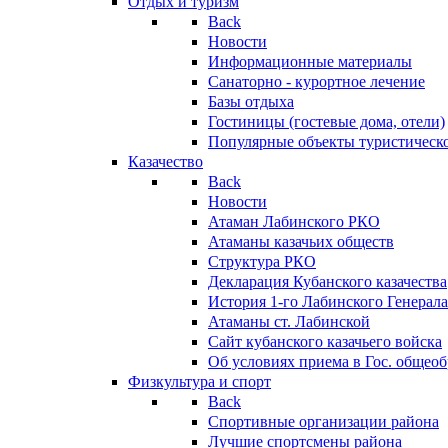
Отдых и туризм
Back
Новости
Информационные материалы
Санаторно - курортное лечение
Базы отдыха
Гостиницы (гостевые дома, отели)
Популярные объекты туристическо
Казачество
Back
Новости
Атаман Лабинского РКО
Атаманы казачьих обществ
Структура РКО
Декларация Кубанского казачества
История 1-го Лабинского Генерала
Атаманы ст. Лабинской
Cайт кубанского казачьего войска
Об условиях приема в Гос. общео
Физкультура и спорт
Back
Спортивные организации района
Лучшие спортсмены района