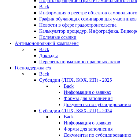
Подать обращение о факте самовольного стро
Back
Информация о реестре объектов самовольного
График обучающих семинаров для участников
Новости в сфере градостроительства
Калькулятор процедур. Инфографика. Видеор
Полезные ссылки
Антимонопольный комплаенс
Back
Доклады
Перечень нормативно правовых актов
Господдержка с/х
Back
Субсидии (ЛПХ, КФХ, ИП) - 2025
Back
Информация о заявках
Формы для заполнения
Документы по субсидированию
Субсидии (ЛПХ, КФХ, ИП) - 2024
Back
Информация о заявках
Формы для заполнения
Документы по субсидированию