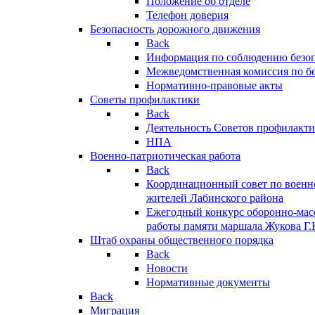
Положение об отделе
Телефон доверия
Безопасность дорожного движения
Back
Информация по соблюдению безо
Межведомственная комиссия по б
Нормативно-правовые акты
Советы профилактики
Back
Деятельность Советов профилакт
НПА
Военно-патриотическая работа
Back
Координационный совет по военн
жителей Лабинского района
Ежегодный конкурс оборонно-мас
работы памяти маршала Жукова Г.
Штаб охраны общественного порядка
Back
Новости
Нормативные документы
Back
Миграция