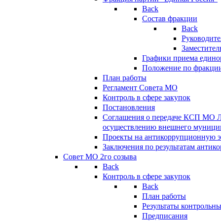
Back
Состав фракции
Back
Руководите
Заместител
Графики приема едино
Положение по фракци
План работы
Регламент Совета МО
Контроль в сфере закупок
Постановления
Соглашения о передаче КСП МО 
осуществлению внешнего муницип
Проекты на антикоррупционную э
Заключения по результатам антик
Совет МО 2го созыва
Back
Контроль в сфере закупок
Back
План работы
Результаты контрольн
Предписания