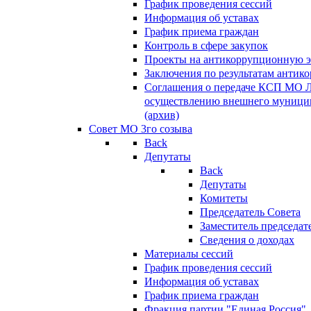
График проведения сессий
Информация об уставах
График приема граждан
Контроль в сфере закупок
Проекты на антикоррупционную э
Заключения по результатам антик
Соглашения о передаче КСП МО 
осуществлению внешнего муницип
(архив)
Совет МО 3го созыва
Back
Депутаты
Back
Депутаты
Комитеты
Председатель Совета
Заместитель председат
Сведения о доходах
Материалы сессий
График проведения сессий
Информация об уставах
График приема граждан
Фракция партии "Единая Россия"