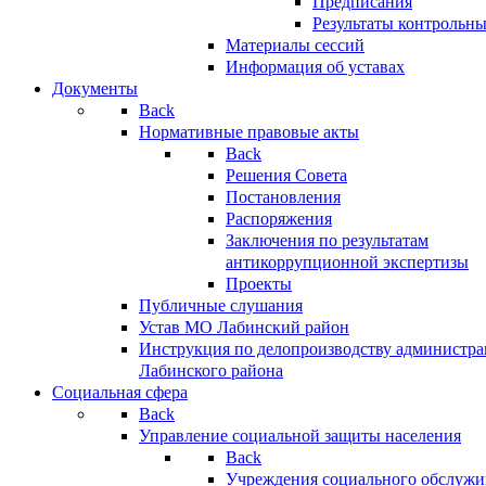
Предписания
Результаты контрольн
Материалы сессий
Информация об уставах
Документы
Back
Нормативные правовые акты
Back
Решения Совета
Постановления
Распоряжения
Заключения по результатам
антикоррупционной экспертизы
Проекты
Публичные слушания
Устав МО Лабинский район
Инструкция по делопроизводству администр
Лабинского района
Социальная сфера
Back
Управление социальной защиты населения
Back
Учреждения социального обслужи