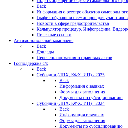
Подать обращение о факте самовольного стро
Back
Информация о реестре объектов самовольного
График обучающих семинаров для участников
Новости в сфере градостроительства
Калькулятор процедур. Инфографика. Видеор
Полезные ссылки
Антимонопольный комплаенс
Back
Доклады
Перечень нормативно правовых актов
Господдержка с/х
Back
Субсидии (ЛПХ, КФХ, ИП) - 2025
Back
Информация о заявках
Формы для заполнения
Документы по субсидированию
Субсидии (ЛПХ, КФХ, ИП) - 2024
Back
Информация о заявках
Формы для заполнения
Документы по субсидированию