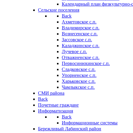
Календарный план физкультурно-
Сельские поселения
Back
Ахметовское с.п.
Владимирское с.п.
Вознесенское с.п.
Зассовское с.п.
Каладжинское с.п.
Лучевое с.п.
Отважненское с.п.
Первосинюхинское с.п.
Сладковское с.п.
Упорненское с.п.
Харьковское с.п.
Чамлыкское с.п.
СМИ района
Back
Почетные граждане
Информатизация
Back
Информационные системы
Бережливый Лабинский район