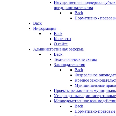
Имущественная поддержка субъект
предпринимательства
Back
Нормативно - правовы
Back
Информация
Back
Контакты
О сайте
Административная реформа
Back
Технологические схемы
Законодательство
Back
Федеральное законодат
Краевое законодательс
Муниципальные право
Проекты регламентов муниципаль
Утвержденные административные
Межведомственное взаимодейств
Back
Нормативно-правовые