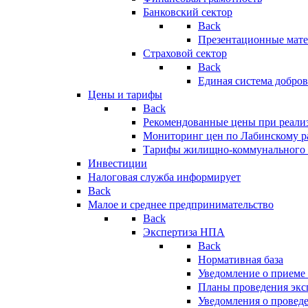
Банковский сектор
Back
Презентационные мате
Страховой сектор
Back
Единая система добро
Цены и тарифы
Back
Рекомендованные цены при реализ
Мониторинг цен по Лабинскому р
Тарифы жилищно-коммунального 
Инвестиции
Налоговая служба информирует
Back
Малое и среднее предпринимательство
Back
Экспертиза НПА
Back
Нормативная база
Уведомление о приеме
Планы проведения эк
Уведомления о провед