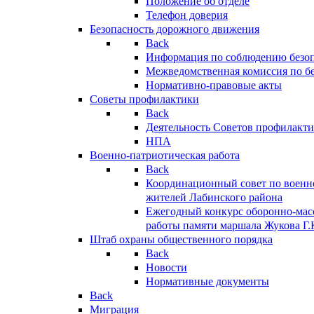
Положение об отделе
Телефон доверия
Безопасность дорожного движения
Back
Информация по соблюдению безо
Межведомственная комиссия по б
Нормативно-правовые акты
Советы профилактики
Back
Деятельность Советов профилакт
НПА
Военно-патриотическая работа
Back
Координационный совет по военн
жителей Лабинского района
Ежегодный конкурс оборонно-мас
работы памяти маршала Жукова Г.
Штаб охраны общественного порядка
Back
Новости
Нормативные документы
Back
Миграция