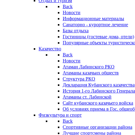
Отдых и туризм
Back
Новости
Информационные материалы
Санаторно - курортное лечение
Базы отдыха
Гостиницы (гостевые дома, отели)
Популярные объекты туристическо
Казачество
Back
Новости
Атаман Лабинского РКО
Атаманы казачьих обществ
Структура РКО
Декларация Кубанского казачества
История 1-го Лабинского Генерала
Атаманы ст. Лабинской
Cайт кубанского казачьего войска
Об условиях приема в Гос. общео
Физкультура и спорт
Back
Спортивные организации района
Лучшие спортсмены района