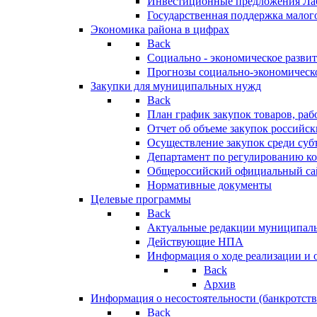
Инвестиционные предложения Ла
Государственная поддержка мало
Экономика района в цифрах
Back
Социально - экономическое разви
Прогнозы социально-экономическо
Закупки для муниципальных нужд
Back
План график закупок товаров, ра
Отчет об объеме закупок российск
Осуществление закупок среди с
Департамент по регулированию ко
Общероссийский официальный сайт
Нормативные документы
Целевые программы
Back
Актуальные редакции муниципал
Действующие НПА
Информация о ходе реализации и
Back
Архив
Информация о несостоятельности (банкротств
Back