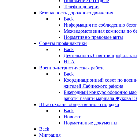
Положение об отделе
Телефон доверия
Безопасность дорожного движения
Back
Информация по соблюдению безо
Межведомственная комиссия по б
Нормативно-правовые акты
Советы профилактики
Back
Деятельность Советов профилакт
НПА
Военно-патриотическая работа
Back
Координационный совет по военн
жителей Лабинского района
Ежегодный конкурс оборонно-мас
работы памяти маршала Жукова Г.
Штаб охраны общественного порядка
Back
Новости
Нормативные документы
Back
Миграция