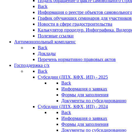
Подать обращение о факте самовольного стро
Back
Информация о реестре объектов самовольного
График обучающих семинаров для участников
Новости в сфере градостроительства
Калькулятор процедур. Инфографика. Видеор
Полезные ссылки
Антимонопольный комплаенс
Back
Доклады
Перечень нормативно правовых актов
Господдержка с/х
Back
Субсидии (ЛПХ, КФХ, ИП) - 2025
Back
Информация о заявках
Формы для заполнения
Документы по субсидированию
Субсидии (ЛПХ, КФХ, ИП) - 2024
Back
Информация о заявках
Формы для заполнения
Документы по субсидированию