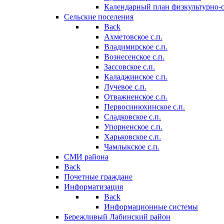
Календарный план физкультурно-
Сельские поселения
Back
Ахметовское с.п.
Владимирское с.п.
Вознесенское с.п.
Зассовское с.п.
Каладжинское с.п.
Лучевое с.п.
Отважненское с.п.
Первосинюхинское с.п.
Сладковское с.п.
Упорненское с.п.
Харьковское с.п.
Чамлыкское с.п.
СМИ района
Back
Почетные граждане
Информатизация
Back
Информационные системы
Бережливый Лабинский район