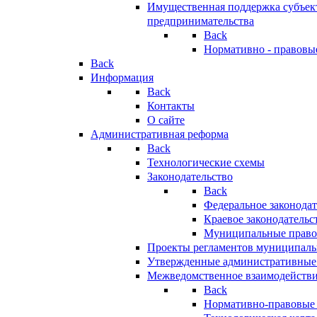
Имущественная поддержка субъект
предпринимательства
Back
Нормативно - правовы
Back
Информация
Back
Контакты
О сайте
Административная реформа
Back
Технологические схемы
Законодательство
Back
Федеральное законодат
Краевое законодательс
Муниципальные право
Проекты регламентов муниципаль
Утвержденные административные
Межведомственное взаимодейств
Back
Нормативно-правовые