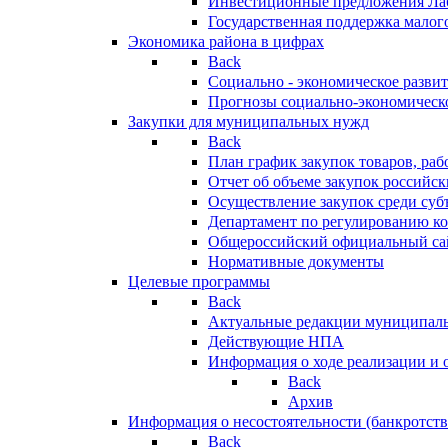
Инвестиционные предложения Ла
Государственная поддержка мало
Экономика района в цифрах
Back
Социально - экономическое разви
Прогнозы социально-экономическо
Закупки для муниципальных нужд
Back
План график закупок товаров, ра
Отчет об объеме закупок российск
Осуществление закупок среди с
Департамент по регулированию ко
Общероссийский официальный сайт
Нормативные документы
Целевые программы
Back
Актуальные редакции муниципал
Действующие НПА
Информация о ходе реализации и
Back
Архив
Информация о несостоятельности (банкротств
Back