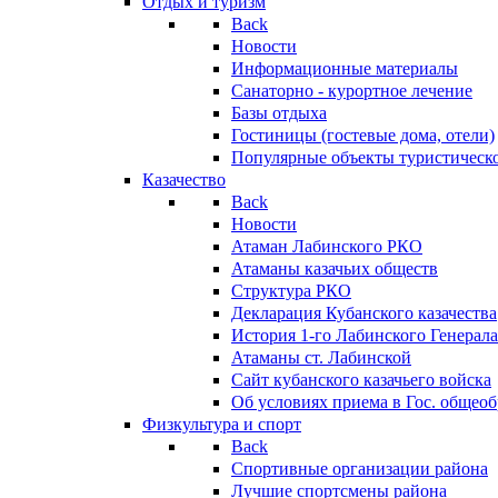
Отдых и туризм
Back
Новости
Информационные материалы
Санаторно - курортное лечение
Базы отдыха
Гостиницы (гостевые дома, отели)
Популярные объекты туристическо
Казачество
Back
Новости
Атаман Лабинского РКО
Атаманы казачьих обществ
Структура РКО
Декларация Кубанского казачества
История 1-го Лабинского Генерала
Атаманы ст. Лабинской
Cайт кубанского казачьего войска
Об условиях приема в Гос. общео
Физкультура и спорт
Back
Спортивные организации района
Лучшие спортсмены района