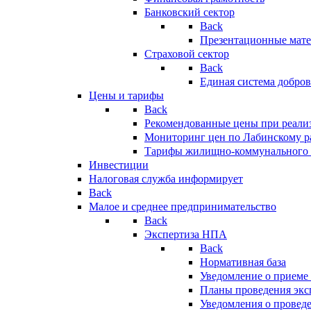
Банковский сектор
Back
Презентационные мате
Страховой сектор
Back
Единая система добро
Цены и тарифы
Back
Рекомендованные цены при реализ
Мониторинг цен по Лабинскому р
Тарифы жилищно-коммунального 
Инвестиции
Налоговая служба информирует
Back
Малое и среднее предпринимательство
Back
Экспертиза НПА
Back
Нормативная база
Уведомление о приеме
Планы проведения эк
Уведомления о провед