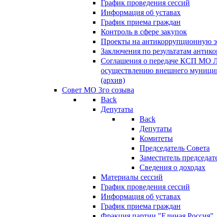
График проведения сессий
Информация об уставах
График приема граждан
Контроль в сфере закупок
Проекты на антикоррупционную э
Заключения по результатам антик
Соглашения о передаче КСП МО 
осуществлению внешнего муницип
(архив)
Совет МО 3го созыва
Back
Депутаты
Back
Депутаты
Комитеты
Председатель Совета
Заместитель председат
Сведения о доходах
Материалы сессий
График проведения сессий
Информация об уставах
График приема граждан
Фракция партии "Единая Россия"