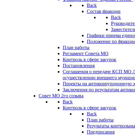
Back
Состав фракции
Back
Руководите
Заместител
Графики приема едино
Положение по фракци
План работы
Регламент Совета МО
Контроль в сфере закупок
Постановления
Соглашения о передаче КСП МО 
осуществлению внешнего муницип
Проекты на антикоррупционную э
Заключения по результатам антик
Совет МО 2го созыва
Back
Контроль в сфере закупок
Back
План работы
Результаты контрольн
Предписания