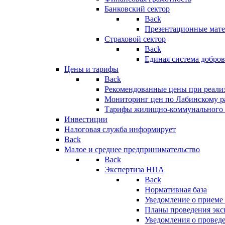
Банковский сектор
Back
Презентационные мате
Страховой сектор
Back
Единая система добро
Цены и тарифы
Back
Рекомендованные цены при реализ
Мониторинг цен по Лабинскому р
Тарифы жилищно-коммунального 
Инвестиции
Налоговая служба информирует
Back
Малое и среднее предпринимательство
Back
Экспертиза НПА
Back
Нормативная база
Уведомление о приеме
Планы проведения эк
Уведомления о провед