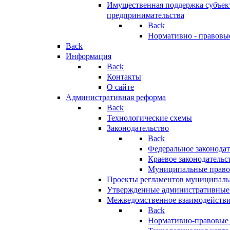
Имущественная поддержка субъект
предпринимательства
Back
Нормативно - правовы
Back
Информация
Back
Контакты
О сайте
Административная реформа
Back
Технологические схемы
Законодательство
Back
Федеральное законодат
Краевое законодательс
Муниципальные право
Проекты регламентов муниципаль
Утвержденные административные
Межведомственное взаимодейств
Back
Нормативно-правовые