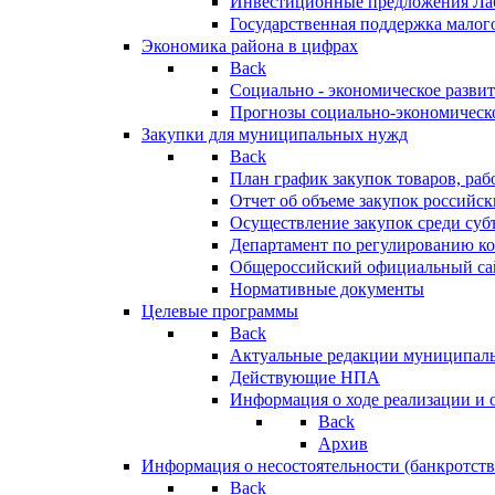
Инвестиционные предложения Ла
Государственная поддержка мало
Экономика района в цифрах
Back
Социально - экономическое разви
Прогнозы социально-экономическо
Закупки для муниципальных нужд
Back
План график закупок товаров, ра
Отчет об объеме закупок российск
Осуществление закупок среди с
Департамент по регулированию ко
Общероссийский официальный сайт
Нормативные документы
Целевые программы
Back
Актуальные редакции муниципал
Действующие НПА
Информация о ходе реализации и
Back
Архив
Информация о несостоятельности (банкротств
Back