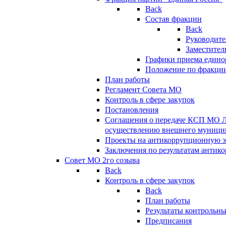
Back
Состав фракции
Back
Руководите
Заместител
Графики приема едино
Положение по фракци
План работы
Регламент Совета МО
Контроль в сфере закупок
Постановления
Соглашения о передаче КСП МО 
осуществлению внешнего муницип
Проекты на антикоррупционную э
Заключения по результатам антик
Совет МО 2го созыва
Back
Контроль в сфере закупок
Back
План работы
Результаты контрольн
Предписания