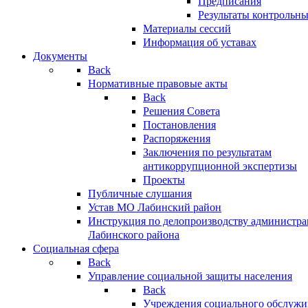
Предписания
Результаты контрольн
Материалы сессий
Информация об уставах
Документы
Back
Нормативные правовые акты
Back
Решения Совета
Постановления
Распоряжения
Заключения по результатам
антикоррупционной экспертизы
Проекты
Публичные слушания
Устав МО Лабинский район
Инструкция по делопроизводству администр
Лабинского района
Социальная сфера
Back
Управление социальной защиты населения
Back
Учреждения социального обслужи