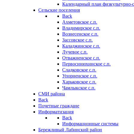
Календарный план физкультурно-
Сельские поселения
Back
Ахметовское с.п.
Владимирское с.п.
Вознесенское с.п.
Зассовское с.п.
Каладжинское с.п.
Лучевое с.п.
Отважненское с.п.
Первосинюхинское с.п.
Сладковское с.п.
Упорненское с.п.
Харьковское с.п.
Чамлыкское с.п.
СМИ района
Back
Почетные граждане
Информатизация
Back
Информационные системы
Бережливый Лабинский район