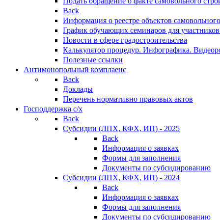
Подать обращение о факте самовольного стро
Back
Информация о реестре объектов самовольного
График обучающих семинаров для участников
Новости в сфере градостроительства
Калькулятор процедур. Инфографика. Видеор
Полезные ссылки
Антимонопольный комплаенс
Back
Доклады
Перечень нормативно правовых актов
Господдержка с/х
Back
Субсидии (ЛПХ, КФХ, ИП) - 2025
Back
Информация о заявках
Формы для заполнения
Документы по субсидированию
Субсидии (ЛПХ, КФХ, ИП) - 2024
Back
Информация о заявках
Формы для заполнения
Документы по субсидированию