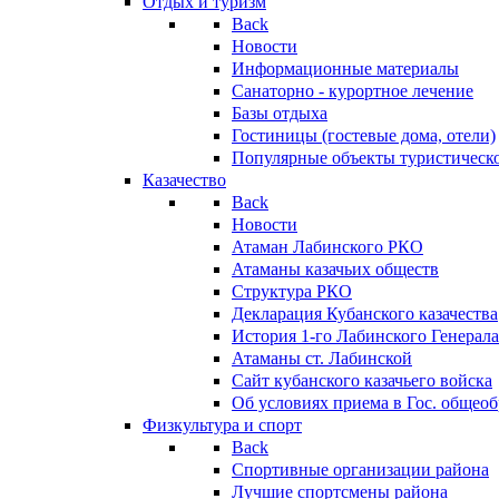
Отдых и туризм
Back
Новости
Информационные материалы
Санаторно - курортное лечение
Базы отдыха
Гостиницы (гостевые дома, отели)
Популярные объекты туристическо
Казачество
Back
Новости
Атаман Лабинского РКО
Атаманы казачьих обществ
Структура РКО
Декларация Кубанского казачества
История 1-го Лабинского Генерала
Атаманы ст. Лабинской
Cайт кубанского казачьего войска
Об условиях приема в Гос. общео
Физкультура и спорт
Back
Спортивные организации района
Лучшие спортсмены района