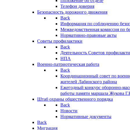
Положение об отделе
Телефон доверия
Безопасность дорожного движения
Back
Информация по соблюдению безо
Межведомственная комиссия по б
Нормативно-правовые акты
Советы профилактики
Back
Деятельность Советов профилакт
НПА
Военно-патриотическая работа
Back
Координационный совет по военн
жителей Лабинского района
Ежегодный конкурс оборонно-мас
работы памяти маршала Жукова Г.
Штаб охраны общественного порядка
Back
Новости
Нормативные документы
Back
Миграция