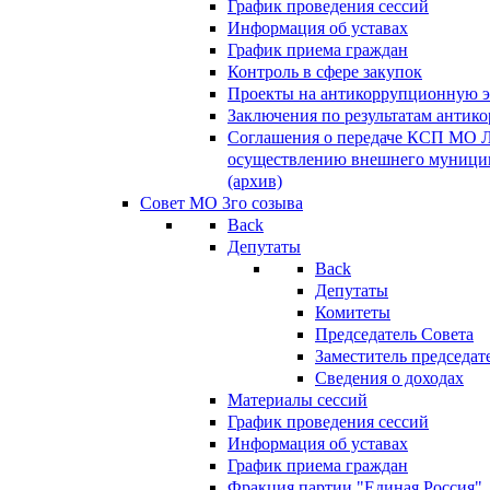
График проведения сессий
Информация об уставах
График приема граждан
Контроль в сфере закупок
Проекты на антикоррупционную э
Заключения по результатам антик
Соглашения о передаче КСП МО 
осуществлению внешнего муницип
(архив)
Совет МО 3го созыва
Back
Депутаты
Back
Депутаты
Комитеты
Председатель Совета
Заместитель председат
Сведения о доходах
Материалы сессий
График проведения сессий
Информация об уставах
График приема граждан
Фракция партии "Единая Россия"