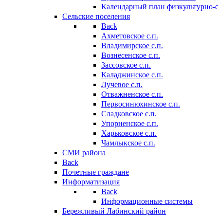
Календарный план физкультурно-
Сельские поселения
Back
Ахметовское с.п.
Владимирское с.п.
Вознесенское с.п.
Зассовское с.п.
Каладжинское с.п.
Лучевое с.п.
Отважненское с.п.
Первосинюхинское с.п.
Сладковское с.п.
Упорненское с.п.
Харьковское с.п.
Чамлыкское с.п.
СМИ района
Back
Почетные граждане
Информатизация
Back
Информационные системы
Бережливый Лабинский район