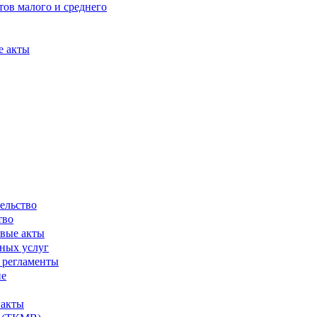
ов малого и среднего
е акты
ельство
тво
вые акты
ных услуг
 регламенты
ие
 акты