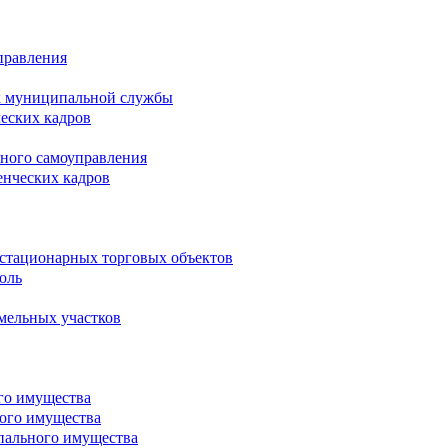
правления
х муниципальной службы
ческих кадров
тного самоуправления
енческих кадров
естационарных торговых объектов
оль
мельных участков
го имущества
ого имущества
пального имущества