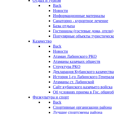
Отдых и туризм
Back
Новости
Информационные материалы
Санаторно - курортное лечение
Базы отдыха
Гостиницы (гостевые дома, отели)
Популярные объекты туристическо
Казачество
Back
Новости
Атаман Лабинского РКО
Атаманы казачьих обществ
Структура РКО
Декларация Кубанского казачества
История 1-го Лабинского Генерала
Атаманы ст. Лабинской
Cайт кубанского казачьего войска
Об условиях приема в Гос. общео
Физкультура и спорт
Back
Спортивные организации района
Лучшие спортсмены района