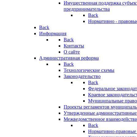
Имущественная поддержка субъект
предпринимательства
Back
Нормативно - правовы
Back
Информация
Back
Контакты
О сайте
Административная реформа
Back
Технологические схемы
Законодательство
Back
Федеральное законодат
Краевое законодательс
Муниципальные право
Проекты регламентов муниципаль
Утвержденные административные
Межведомственное взаимодейств
Back
Нормативно-правовые