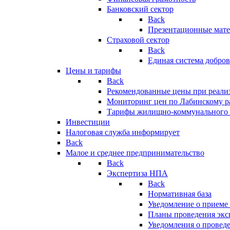
Банковский сектор
Back
Презентационные мате
Страховой сектор
Back
Единая система добро
Цены и тарифы
Back
Рекомендованные цены при реализ
Мониторинг цен по Лабинскому р
Тарифы жилищно-коммунального 
Инвестиции
Налоговая служба информирует
Back
Малое и среднее предпринимательство
Back
Экспертиза НПА
Back
Нормативная база
Уведомление о приеме
Планы проведения эк
Уведомления о провед