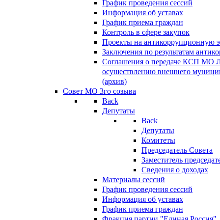
График проведения сессий
Информация об уставах
График приема граждан
Контроль в сфере закупок
Проекты на антикоррупционную э
Заключения по результатам антик
Соглашения о передаче КСП МО 
осуществлению внешнего муницип
(архив)
Совет МО 3го созыва
Back
Депутаты
Back
Депутаты
Комитеты
Председатель Совета
Заместитель председат
Сведения о доходах
Материалы сессий
График проведения сессий
Информация об уставах
График приема граждан
Фракция партии "Единая Россия"