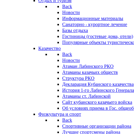
Отдых и туризм
Back
Новости
Информационные материалы
Санаторно - курортное лечение
Базы отдыха
Гостиницы (гостевые дома, отели)
Популярные объекты туристическо
Казачество
Back
Новости
Атаман Лабинского РКО
Атаманы казачьих обществ
Структура РКО
Декларация Кубанского казачества
История 1-го Лабинского Генерала
Атаманы ст. Лабинской
Cайт кубанского казачьего войска
Об условиях приема в Гос. общео
Физкультура и спорт
Back
Спортивные организации района
Лучшие спортсмены района