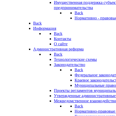
Имущественная поддержка субъект
предпринимательства
Back
Нормативно - правовы
Back
Информация
Back
Контакты
О сайте
Административная реформа
Back
Технологические схемы
Законодательство
Back
Федеральное законодат
Краевое законодательс
Муниципальные право
Проекты регламентов муниципаль
Утвержденные административные
Межведомственное взаимодейств
Back
Нормативно-правовые