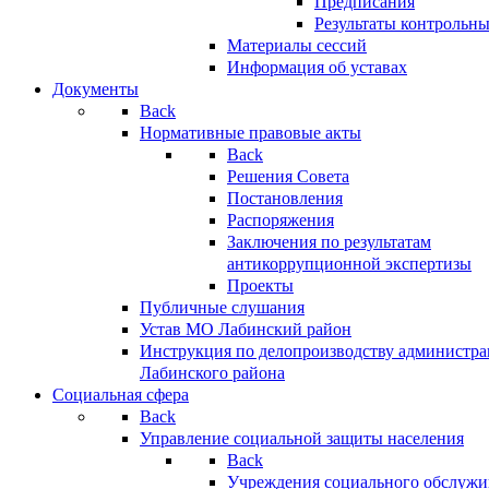
Предписания
Результаты контрольн
Материалы сессий
Информация об уставах
Документы
Back
Нормативные правовые акты
Back
Решения Совета
Постановления
Распоряжения
Заключения по результатам
антикоррупционной экспертизы
Проекты
Публичные слушания
Устав МО Лабинский район
Инструкция по делопроизводству администр
Лабинского района
Социальная сфера
Back
Управление социальной защиты населения
Back
Учреждения социального обслужи