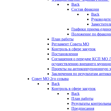
Back
Состав фракции
Back
Руководите
Заместител
Графики приема едино
Положение по фракци
План работы
Регламент Совета МО
Контроль в сфере закупок
Постановления
Соглашения о передаче КСП МО 
осуществлению внешнего муницип
Проекты на антикоррупционную э
Заключения по результатам антик
Совет МО 2го созыва
Back
Контроль в сфере закупок
Back
План работы
Результаты контрольн
Предписания