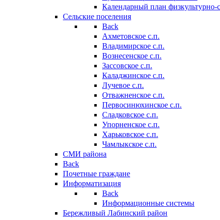
Календарный план физкультурно-
Сельские поселения
Back
Ахметовское с.п.
Владимирское с.п.
Вознесенское с.п.
Зассовское с.п.
Каладжинское с.п.
Лучевое с.п.
Отважненское с.п.
Первосинюхинское с.п.
Сладковское с.п.
Упорненское с.п.
Харьковское с.п.
Чамлыкское с.п.
СМИ района
Back
Почетные граждане
Информатизация
Back
Информационные системы
Бережливый Лабинский район