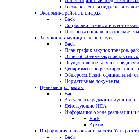
Инвестиционные предложения Ла
Государственная поддержка мало
Экономика района в цифрах
Back
Социально - экономическое разви
Прогнозы социально-экономическо
Закупки для муниципальных нужд
Back
План график закупок товаров, ра
Отчет об объеме закупок российск
Осуществление закупок среди с
Департамент по регулированию ко
Общероссийский официальный сайт
Нормативные документы
Целевые программы
Back
Актуальные редакции муниципал
Действующие НПА
Информация о ходе реализации и
Back
Архив
Информация о несостоятельности (банкротств
Back