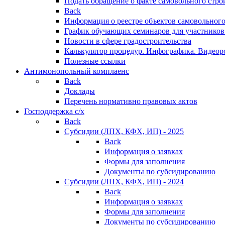
Подать обращение о факте самовольного стро
Back
Информация о реестре объектов самовольного
График обучающих семинаров для участников
Новости в сфере градостроительства
Калькулятор процедур. Инфографика. Видеор
Полезные ссылки
Антимонопольный комплаенс
Back
Доклады
Перечень нормативно правовых актов
Господдержка с/х
Back
Субсидии (ЛПХ, КФХ, ИП) - 2025
Back
Информация о заявках
Формы для заполнения
Документы по субсидированию
Субсидии (ЛПХ, КФХ, ИП) - 2024
Back
Информация о заявках
Формы для заполнения
Документы по субсидированию