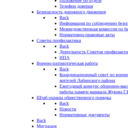
Положение об отделе
Телефон доверия
Безопасность дорожного движения
Back
Информация по соблюдению безо
Межведомственная комиссия по б
Нормативно-правовые акты
Советы профилактики
Back
Деятельность Советов профилакт
НПА
Военно-патриотическая работа
Back
Координационный совет по военн
жителей Лабинского района
Ежегодный конкурс оборонно-мас
работы памяти маршала Жукова Г.
Штаб охраны общественного порядка
Back
Новости
Нормативные документы
Back
Миграция