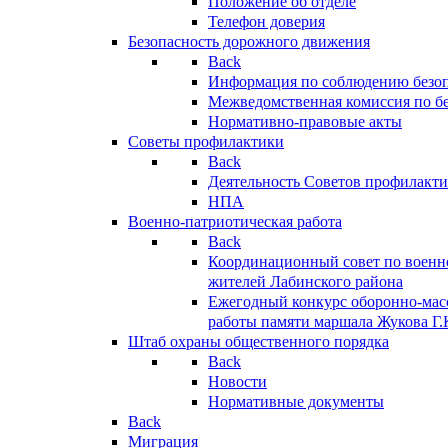
Положение об отделе
Телефон доверия
Безопасность дорожного движения
Back
Информация по соблюдению безо
Межведомственная комиссия по б
Нормативно-правовые акты
Советы профилактики
Back
Деятельность Советов профилакт
НПА
Военно-патриотическая работа
Back
Координационный совет по военн
жителей Лабинского района
Ежегодный конкурс оборонно-мас
работы памяти маршала Жукова Г.
Штаб охраны общественного порядка
Back
Новости
Нормативные документы
Back
Миграция