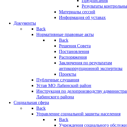
Предписания
Результаты контрольн
Материалы сессий
Информация об уставах
Документы
Back
Нормативные правовые акты
Back
Решения Совета
Постановления
Распоряжения
Заключения по результатам
антикоррупционной экспертизы
Проекты
Публичные слушания
Устав МО Лабинский район
Инструкция по делопроизводству администр
Лабинского района
Социальная сфера
Back
Управление социальной защиты населения
Back
Учреждения социального обслужи