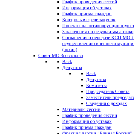
График проведения сессий
Информация об уставах
График приема граждан
Контроль в сфере закупок
Проекты на антикоррупционную э
Заключения по результатам антик
Соглашения о передаче КСП МО 
осуществлению внешнего муницип
(архив)
Совет МО 3го созыва
Back
Депутаты
Back
Депутаты
Комитеты
Председатель Совета
Заместитель председат
Сведения о доходах
Материалы сессий
График проведения сессий
Информация об уставах
График приема граждан
Фракция партии "Единая Россия"