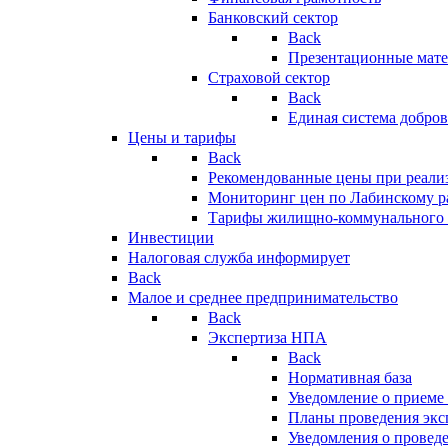
Банковский сектор
Back
Презентационные мате
Страховой сектор
Back
Единая система добро
Цены и тарифы
Back
Рекомендованные цены при реализ
Мониторинг цен по Лабинскому р
Тарифы жилищно-коммунального 
Инвестиции
Налоговая служба информирует
Back
Малое и среднее предпринимательство
Back
Экспертиза НПА
Back
Нормативная база
Уведомление о приеме
Планы проведения эк
Уведомления о провед