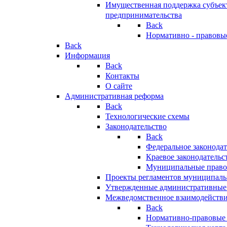
Имущественная поддержка субъект
предпринимательства
Back
Нормативно - правовы
Back
Информация
Back
Контакты
О сайте
Административная реформа
Back
Технологические схемы
Законодательство
Back
Федеральное законодат
Краевое законодательс
Муниципальные право
Проекты регламентов муниципаль
Утвержденные административные
Межведомственное взаимодейств
Back
Нормативно-правовые