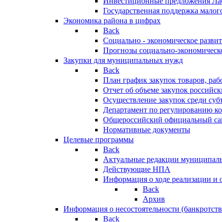
Инвестиционные предложения Ла
Государственная поддержка мало
Экономика района в цифрах
Back
Социально - экономическое разви
Прогнозы социально-экономическо
Закупки для муниципальных нужд
Back
План график закупок товаров, ра
Отчет об объеме закупок российск
Осуществление закупок среди с
Департамент по регулированию ко
Общероссийский официальный сайт
Нормативные документы
Целевые программы
Back
Актуальные редакции муниципал
Действующие НПА
Информация о ходе реализации и
Back
Архив
Информация о несостоятельности (банкротств
Back