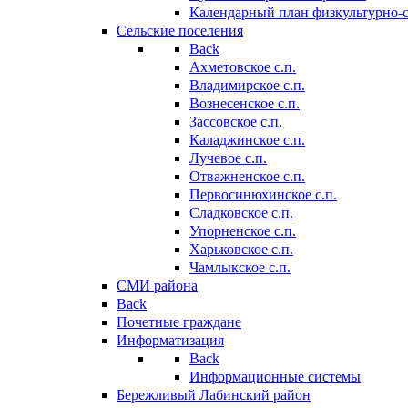
Календарный план физкультурно-
Сельские поселения
Back
Ахметовское с.п.
Владимирское с.п.
Вознесенское с.п.
Зассовское с.п.
Каладжинское с.п.
Лучевое с.п.
Отважненское с.п.
Первосинюхинское с.п.
Сладковское с.п.
Упорненское с.п.
Харьковское с.п.
Чамлыкское с.п.
СМИ района
Back
Почетные граждане
Информатизация
Back
Информационные системы
Бережливый Лабинский район