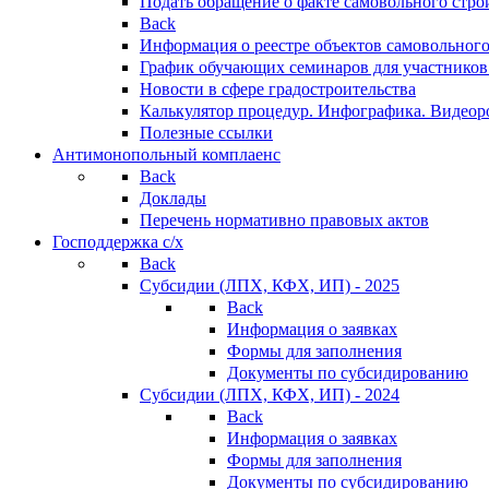
Подать обращение о факте самовольного стро
Back
Информация о реестре объектов самовольного
График обучающих семинаров для участников
Новости в сфере градостроительства
Калькулятор процедур. Инфографика. Видеор
Полезные ссылки
Антимонопольный комплаенс
Back
Доклады
Перечень нормативно правовых актов
Господдержка с/х
Back
Субсидии (ЛПХ, КФХ, ИП) - 2025
Back
Информация о заявках
Формы для заполнения
Документы по субсидированию
Субсидии (ЛПХ, КФХ, ИП) - 2024
Back
Информация о заявках
Формы для заполнения
Документы по субсидированию