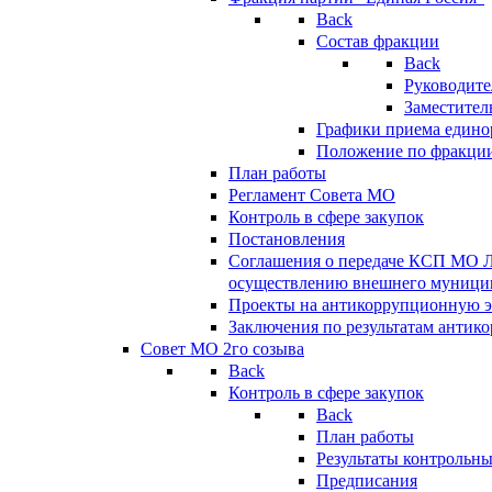
Back
Состав фракции
Back
Руководите
Заместител
Графики приема едино
Положение по фракци
План работы
Регламент Совета МО
Контроль в сфере закупок
Постановления
Соглашения о передаче КСП МО 
осуществлению внешнего муницип
Проекты на антикоррупционную э
Заключения по результатам антик
Совет МО 2го созыва
Back
Контроль в сфере закупок
Back
План работы
Результаты контрольн
Предписания