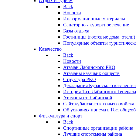
Отдых и туризм
Back
Новости
Информационные материалы
Санаторно - курортное лечение
Базы отдыха
Гостиницы (гостевые дома, отели)
Популярные объекты туристическо
Казачество
Back
Новости
Атаман Лабинского РКО
Атаманы казачьих обществ
Структура РКО
Декларация Кубанского казачества
История 1-го Лабинского Генерала
Атаманы ст. Лабинской
Cайт кубанского казачьего войска
Об условиях приема в Гос. общео
Физкультура и спорт
Back
Спортивные организации района
Лучшие спортсмены района