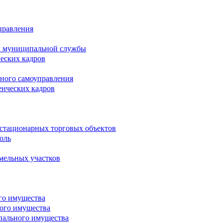
правления
х муниципальной службы
ческих кадров
тного самоуправления
енческих кадров
естационарных торговых объектов
оль
мельных участков
го имущества
ого имущества
пального имущества