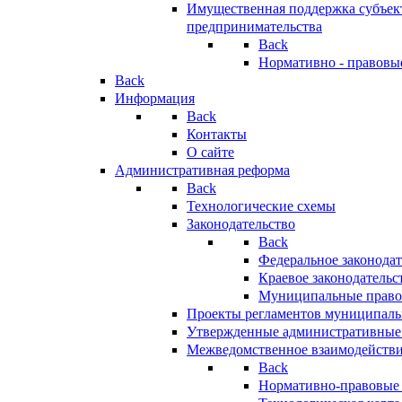
Имущественная поддержка субъект
предпринимательства
Back
Нормативно - правовы
Back
Информация
Back
Контакты
О сайте
Административная реформа
Back
Технологические схемы
Законодательство
Back
Федеральное законодат
Краевое законодательс
Муниципальные право
Проекты регламентов муниципаль
Утвержденные административные
Межведомственное взаимодейств
Back
Нормативно-правовые