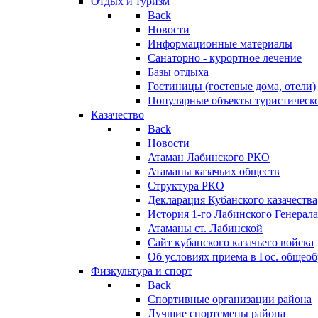
Отдых и туризм
Back
Новости
Информационные материалы
Санаторно - курортное лечение
Базы отдыха
Гостиницы (гостевые дома, отели)
Популярные объекты туристическо
Казачество
Back
Новости
Атаман Лабинского РКО
Атаманы казачьих обществ
Структура РКО
Декларация Кубанского казачества
История 1-го Лабинского Генерала
Атаманы ст. Лабинской
Cайт кубанского казачьего войска
Об условиях приема в Гос. общео
Физкультура и спорт
Back
Спортивные организации района
Лучшие спортсмены района