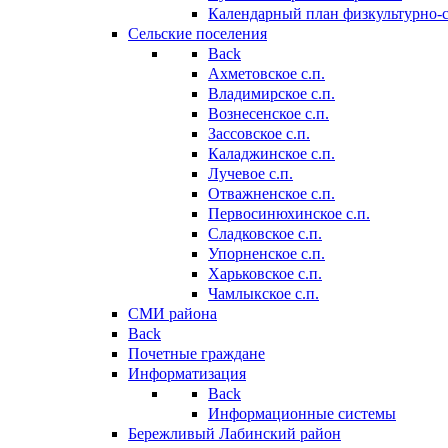
Календарный план физкультурно-
Сельские поселения
Back
Ахметовское с.п.
Владимирское с.п.
Вознесенское с.п.
Зассовское с.п.
Каладжинское с.п.
Лучевое с.п.
Отважненское с.п.
Первосинюхинское с.п.
Сладковское с.п.
Упорненское с.п.
Харьковское с.п.
Чамлыкское с.п.
СМИ района
Back
Почетные граждане
Информатизация
Back
Информационные системы
Бережливый Лабинский район