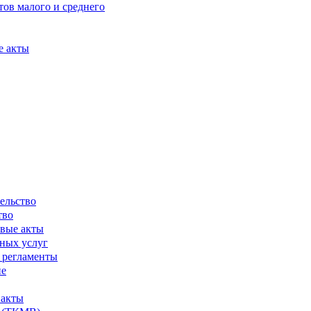
ов малого и среднего
е акты
ельство
тво
вые акты
ных услуг
 регламенты
ие
 акты