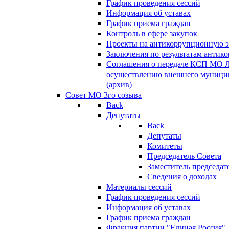
График проведения сессий
Информация об уставах
График приема граждан
Контроль в сфере закупок
Проекты на антикоррупционную э
Заключения по результатам антик
Соглашения о передаче КСП МО 
осуществлению внешнего муницип
(архив)
Совет МО 3го созыва
Back
Депутаты
Back
Депутаты
Комитеты
Председатель Совета
Заместитель председат
Сведения о доходах
Материалы сессий
График проведения сессий
Информация об уставах
График приема граждан
Фракция партии "Единая Россия"