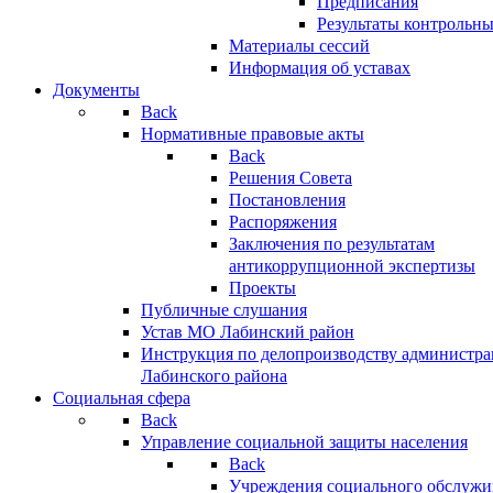
Предписания
Результаты контрольн
Материалы сессий
Информация об уставах
Документы
Back
Нормативные правовые акты
Back
Решения Совета
Постановления
Распоряжения
Заключения по результатам
антикоррупционной экспертизы
Проекты
Публичные слушания
Устав МО Лабинский район
Инструкция по делопроизводству администр
Лабинского района
Социальная сфера
Back
Управление социальной защиты населения
Back
Учреждения социального обслужи