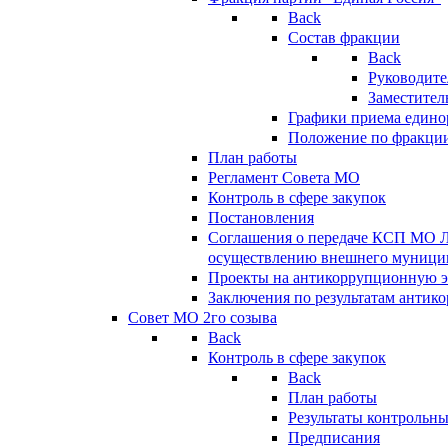
Back
Состав фракции
Back
Руководите
Заместител
Графики приема едино
Положение по фракци
План работы
Регламент Совета МО
Контроль в сфере закупок
Постановления
Соглашения о передаче КСП МО 
осуществлению внешнего муницип
Проекты на антикоррупционную э
Заключения по результатам антик
Совет МО 2го созыва
Back
Контроль в сфере закупок
Back
План работы
Результаты контрольн
Предписания