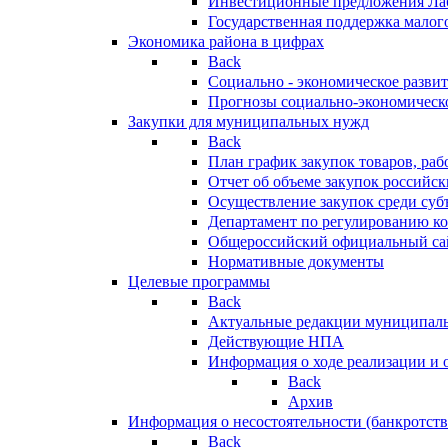
Инвестиционные предложения Ла
Государственная поддержка мало
Экономика района в цифрах
Back
Социально - экономическое разви
Прогнозы социально-экономическо
Закупки для муниципальных нужд
Back
План график закупок товаров, ра
Отчет об объеме закупок российск
Осуществление закупок среди с
Департамент по регулированию ко
Общероссийский официальный сайт
Нормативные документы
Целевые программы
Back
Актуальные редакции муниципал
Действующие НПА
Информация о ходе реализации и
Back
Архив
Информация о несостоятельности (банкротств
Back