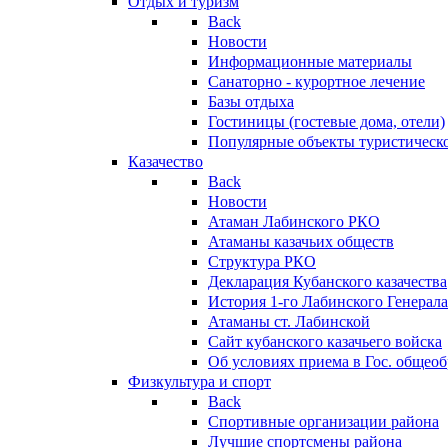
Отдых и туризм
Back
Новости
Информационные материалы
Санаторно - курортное лечение
Базы отдыха
Гостиницы (гостевые дома, отели)
Популярные объекты туристическо
Казачество
Back
Новости
Атаман Лабинского РКО
Атаманы казачьих обществ
Структура РКО
Декларация Кубанского казачества
История 1-го Лабинского Генерала
Атаманы ст. Лабинской
Cайт кубанского казачьего войска
Об условиях приема в Гос. общео
Физкультура и спорт
Back
Спортивные организации района
Лучшие спортсмены района