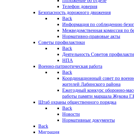
Положение об отделе
Телефон доверия
Безопасность дорожного движения
Back
Информация по соблюдению безо
Межведомственная комиссия по б
Нормативно-правовые акты
Советы профилактики
Back
Деятельность Советов профилакт
НПА
Военно-патриотическая работа
Back
Координационный совет по военн
жителей Лабинского района
Ежегодный конкурс оборонно-мас
работы памяти маршала Жукова Г.
Штаб охраны общественного порядка
Back
Новости
Нормативные документы
Back
Миграция