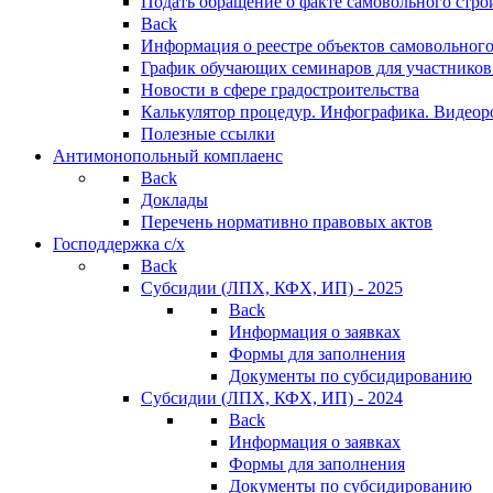
Подать обращение о факте самовольного стро
Back
Информация о реестре объектов самовольного
График обучающих семинаров для участников
Новости в сфере градостроительства
Калькулятор процедур. Инфографика. Видеор
Полезные ссылки
Антимонопольный комплаенс
Back
Доклады
Перечень нормативно правовых актов
Господдержка с/х
Back
Субсидии (ЛПХ, КФХ, ИП) - 2025
Back
Информация о заявках
Формы для заполнения
Документы по субсидированию
Субсидии (ЛПХ, КФХ, ИП) - 2024
Back
Информация о заявках
Формы для заполнения
Документы по субсидированию