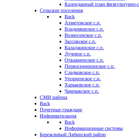
Календарный план физкультурно-
Сельские поселения
Back
Ахметовское с.п.
Владимирское с.п.
Вознесенское с.п.
Зассовское с.п.
Каладжинское с.п.
Лучевое с.п.
Отважненское с.п.
Первосинюхинское с.п.
Сладковское с.п.
Упорненское с.п.
Харьковское с.п.
Чамлыкское с.п.
СМИ района
Back
Почетные граждане
Информатизация
Back
Информационные системы
Бережливый Лабинский район