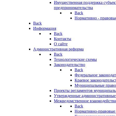
Имущественная поддержка субъект
предпринимательства
Back
Нормативно - правовы
Back
Информация
Back
Контакты
О сайте
Административная реформа
Back
Технологические схемы
Законодательство
Back
Федеральное законодат
Краевое законодательс
Муниципальные право
Проекты регламентов муниципаль
Утвержденные административные
Межведомственное взаимодейств
Back
Нормативно-правовые