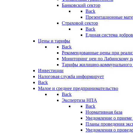
Банковский сектор
Back
Презентационные мате
Страховой сектор
Back
Единая система добро
Цены и тарифы
Back
Рекомендованные цены при реализ
Мониторинг цен по Лабинскому р
Тарифы жилищно-коммунального 
Инвестиции
Налоговая служба информирует
Back
Малое и среднее предпринимательство
Back
Экспертиза НПА
Back
Нормативная база
Уведомление о приеме
Планы проведения эк
Уведомления о провед