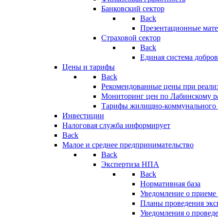
Банковский сектор
Back
Презентационные мате
Страховой сектор
Back
Единая система добро
Цены и тарифы
Back
Рекомендованные цены при реализ
Мониторинг цен по Лабинскому р
Тарифы жилищно-коммунального 
Инвестиции
Налоговая служба информирует
Back
Малое и среднее предпринимательство
Back
Экспертиза НПА
Back
Нормативная база
Уведомление о приеме
Планы проведения эк
Уведомления о провед