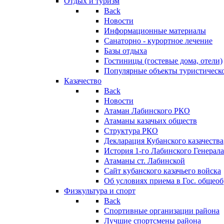
Отдых и туризм
Back
Новости
Информационные материалы
Санаторно - курортное лечение
Базы отдыха
Гостиницы (гостевые дома, отели)
Популярные объекты туристическо
Казачество
Back
Новости
Атаман Лабинского РКО
Атаманы казачьих обществ
Структура РКО
Декларация Кубанского казачества
История 1-го Лабинского Генерала
Атаманы ст. Лабинской
Cайт кубанского казачьего войска
Об условиях приема в Гос. общео
Физкультура и спорт
Back
Спортивные организации района
Лучшие спортсмены района