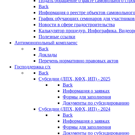
Подать обращение о факте самовольного стро
Back
Информация о реестре объектов самовольного
График обучающих семинаров для участников
Новости в сфере градостроительства
Калькулятор процедур. Инфографика. Видеор
Полезные ссылки
Антимонопольный комплаенс
Back
Доклады
Перечень нормативно правовых актов
Господдержка с/х
Back
Субсидии (ЛПХ, КФХ, ИП) - 2025
Back
Информация о заявках
Формы для заполнения
Документы по субсидированию
Субсидии (ЛПХ, КФХ, ИП) - 2024
Back
Информация о заявках
Формы для заполнения
Документы по субсидированию