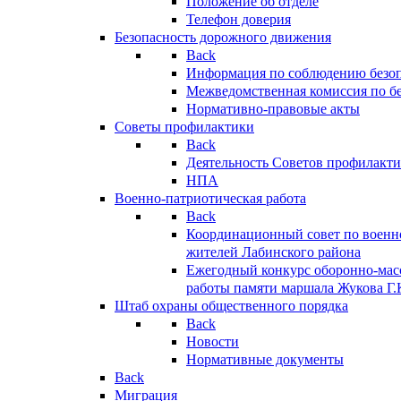
Положение об отделе
Телефон доверия
Безопасность дорожного движения
Back
Информация по соблюдению безо
Межведомственная комиссия по б
Нормативно-правовые акты
Советы профилактики
Back
Деятельность Советов профилакт
НПА
Военно-патриотическая работа
Back
Координационный совет по военн
жителей Лабинского района
Ежегодный конкурс оборонно-мас
работы памяти маршала Жукова Г.
Штаб охраны общественного порядка
Back
Новости
Нормативные документы
Back
Миграция