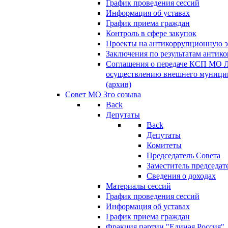
График проведения сессий
Информация об уставах
График приема граждан
Контроль в сфере закупок
Проекты на антикоррупционную э
Заключения по результатам антик
Соглашения о передаче КСП МО 
осуществлению внешнего муницип
(архив)
Совет МО 3го созыва
Back
Депутаты
Back
Депутаты
Комитеты
Председатель Совета
Заместитель председат
Сведения о доходах
Материалы сессий
График проведения сессий
Информация об уставах
График приема граждан
Фракция партии "Единая Россия"