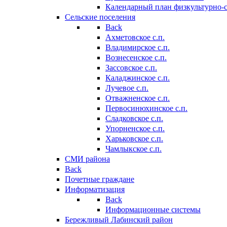
Календарный план физкультурно-
Сельские поселения
Back
Ахметовское с.п.
Владимирское с.п.
Вознесенское с.п.
Зассовское с.п.
Каладжинское с.п.
Лучевое с.п.
Отважненское с.п.
Первосинюхинское с.п.
Сладковское с.п.
Упорненское с.п.
Харьковское с.п.
Чамлыкское с.п.
СМИ района
Back
Почетные граждане
Информатизация
Back
Информационные системы
Бережливый Лабинский район