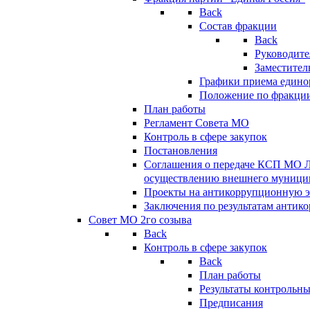
Back
Состав фракции
Back
Руководите
Заместител
Графики приема едино
Положение по фракци
План работы
Регламент Совета МО
Контроль в сфере закупок
Постановления
Соглашения о передаче КСП МО 
осуществлению внешнего муницип
Проекты на антикоррупционную э
Заключения по результатам антик
Совет МО 2го созыва
Back
Контроль в сфере закупок
Back
План работы
Результаты контрольн
Предписания