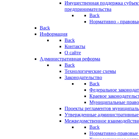
Имущественная поддержка субъект
предпринимательства
Back
Нормативно - правовы
Back
Информация
Back
Контакты
О сайте
Административная реформа
Back
Технологические схемы
Законодательство
Back
Федеральное законодат
Краевое законодательс
Муниципальные право
Проекты регламентов муниципаль
Утвержденные административные
Межведомственное взаимодейств
Back
Нормативно-правовые