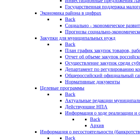
Инвестиционные предложения Ла
Государственная поддержка мало
Экономика района в цифрах
Back
Социально - экономическое разви
Прогнозы социально-экономическо
Закупки для муниципальных нужд
Back
План график закупок товаров, ра
Отчет об объеме закупок российск
Осуществление закупок среди с
Департамент по регулированию ко
Общероссийский официальный сайт
Нормативные документы
Целевые программы
Back
Актуальные редакции муниципал
Действующие НПА
Информация о ходе реализации и
Back
Архив
Информация о несостоятельности (банкротств
Back