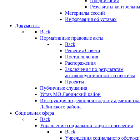
Предписания
Результаты контрольн
Материалы сессий
Информация об уставах
Документы
Back
Нормативные правовые акты
Back
Решения Совета
Постановления
Распоряжения
Заключения по результатам
антикоррупционной экспертизы
Проекты
Публичные слушания
Устав МО Лабинский район
Инструкция по делопроизводству администр
Лабинского района
Социальная сфера
Back
Управление социальной защиты населения
Back
Учреждения социального обслужи