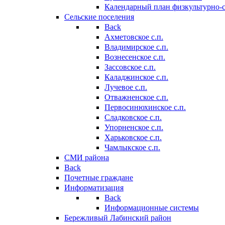
Календарный план физкультурно-
Сельские поселения
Back
Ахметовское с.п.
Владимирское с.п.
Вознесенское с.п.
Зассовское с.п.
Каладжинское с.п.
Лучевое с.п.
Отважненское с.п.
Первосинюхинское с.п.
Сладковское с.п.
Упорненское с.п.
Харьковское с.п.
Чамлыкское с.п.
СМИ района
Back
Почетные граждане
Информатизация
Back
Информационные системы
Бережливый Лабинский район