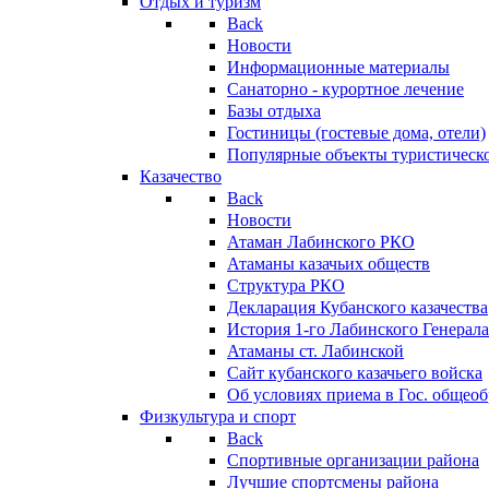
Отдых и туризм
Back
Новости
Информационные материалы
Санаторно - курортное лечение
Базы отдыха
Гостиницы (гостевые дома, отели)
Популярные объекты туристическо
Казачество
Back
Новости
Атаман Лабинского РКО
Атаманы казачьих обществ
Структура РКО
Декларация Кубанского казачества
История 1-го Лабинского Генерала
Атаманы ст. Лабинской
Cайт кубанского казачьего войска
Об условиях приема в Гос. общео
Физкультура и спорт
Back
Спортивные организации района
Лучшие спортсмены района