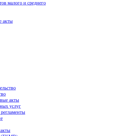
ов малого и среднего
е акты
ельство
тво
вые акты
ных услуг
 регламенты
ие
 акты