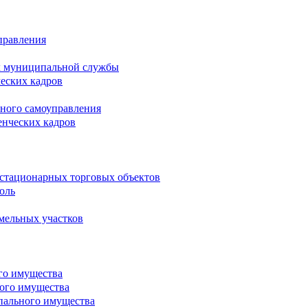
правления
х муниципальной службы
ческих кадров
тного самоуправления
енческих кадров
естационарных торговых объектов
оль
мельных участков
го имущества
ого имущества
пального имущества