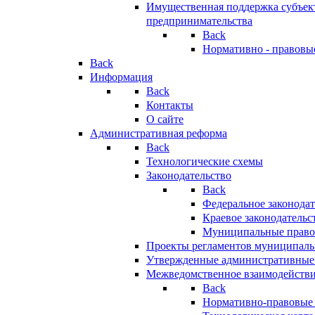
Имущественная поддержка субъект
предпринимательства
Back
Нормативно - правовы
Back
Информация
Back
Контакты
О сайте
Административная реформа
Back
Технологические схемы
Законодательство
Back
Федеральное законодат
Краевое законодательс
Муниципальные право
Проекты регламентов муниципаль
Утвержденные административные
Межведомственное взаимодейств
Back
Нормативно-правовые