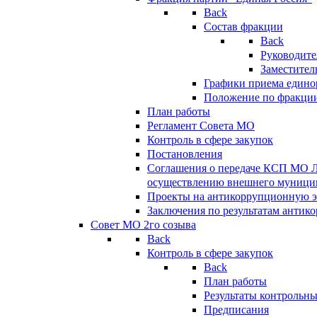
Back
Состав фракции
Back
Руководите
Заместител
Графики приема едино
Положение по фракци
План работы
Регламент Совета МО
Контроль в сфере закупок
Постановления
Соглашения о передаче КСП МО 
осуществлению внешнего муницип
Проекты на антикоррупционную э
Заключения по результатам антик
Совет МО 2го созыва
Back
Контроль в сфере закупок
Back
План работы
Результаты контрольн
Предписания