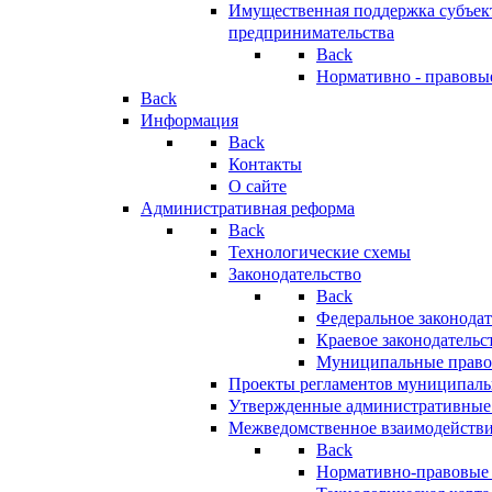
Имущественная поддержка субъект
предпринимательства
Back
Нормативно - правовы
Back
Информация
Back
Контакты
О сайте
Административная реформа
Back
Технологические схемы
Законодательство
Back
Федеральное законодат
Краевое законодательс
Муниципальные право
Проекты регламентов муниципаль
Утвержденные административные
Межведомственное взаимодейств
Back
Нормативно-правовые