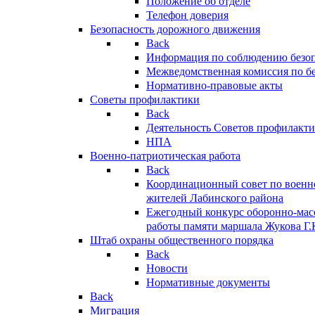
Положение об отделе
Телефон доверия
Безопасность дорожного движения
Back
Информация по соблюдению безо
Межведомственная комиссия по б
Нормативно-правовые акты
Советы профилактики
Back
Деятельность Советов профилакт
НПА
Военно-патриотическая работа
Back
Координационный совет по военн
жителей Лабинского района
Ежегодный конкурс оборонно-мас
работы памяти маршала Жукова Г.
Штаб охраны общественного порядка
Back
Новости
Нормативные документы
Back
Миграция