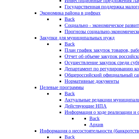
Инвестиционные предложения Ла
Государственная поддержка мало
Экономика района в цифрах
Back
Социально - экономическое разви
Прогнозы социально-экономическо
Закупки для муниципальных нужд
Back
План график закупок товаров, ра
Отчет об объеме закупок российск
Осуществление закупок среди с
Департамент по регулированию ко
Общероссийский официальный сайт
Нормативные документы
Целевые программы
Back
Актуальные редакции муниципал
Действующие НПА
Информация о ходе реализации и
Back
Архив
Информация о несостоятельности (банкротств
Back