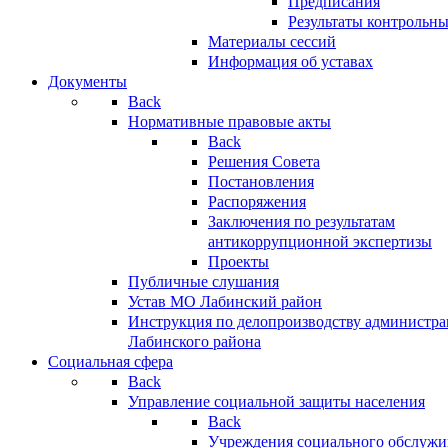
Предписания
Результаты контрольн
Материалы сессий
Информация об уставах
Документы
Back
Нормативные правовые акты
Back
Решения Совета
Постановления
Распоряжения
Заключения по результатам
антикоррупционной экспертизы
Проекты
Публичные слушания
Устав МО Лабинский район
Инструкция по делопроизводству администр
Лабинского района
Социальная сфера
Back
Управление социальной защиты населения
Back
Учреждения социального обслужи