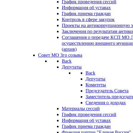
График проведения сессий
Информация об уставах
График приема граждан
Контроль в сфере закупок
Проекты на антикоррупционную э
Заключения по результатам антик
Соглашения о передаче КСП МО 
осуществлению внешнего муницип
(архив)
Совет МО 3го созыва
Back
Депутаты
Back
Депутаты
Комитеты
Председатель Совета
Заместитель председат
Сведения о доходах
Материалы сессий
График проведения сессий
Информация об уставах
График приема граждан
Фракция партии "Единая Россия"