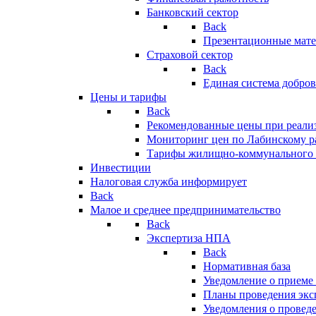
Банковский сектор
Back
Презентационные мате
Страховой сектор
Back
Единая система добро
Цены и тарифы
Back
Рекомендованные цены при реализ
Мониторинг цен по Лабинскому р
Тарифы жилищно-коммунального 
Инвестиции
Налоговая служба информирует
Back
Малое и среднее предпринимательство
Back
Экспертиза НПА
Back
Нормативная база
Уведомление о приеме
Планы проведения эк
Уведомления о провед