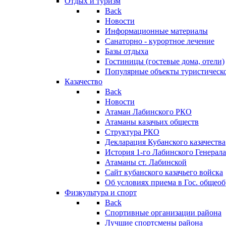
Отдых и туризм
Back
Новости
Информационные материалы
Санаторно - курортное лечение
Базы отдыха
Гостиницы (гостевые дома, отели)
Популярные объекты туристическо
Казачество
Back
Новости
Атаман Лабинского РКО
Атаманы казачьих обществ
Структура РКО
Декларация Кубанского казачества
История 1-го Лабинского Генерала
Атаманы ст. Лабинской
Cайт кубанского казачьего войска
Об условиях приема в Гос. общео
Физкультура и спорт
Back
Спортивные организации района
Лучшие спортсмены района