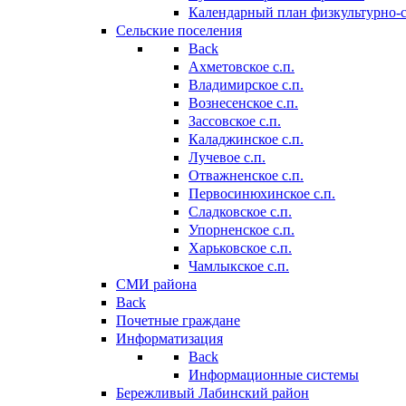
Календарный план физкультурно-
Сельские поселения
Back
Ахметовское с.п.
Владимирское с.п.
Вознесенское с.п.
Зассовское с.п.
Каладжинское с.п.
Лучевое с.п.
Отважненское с.п.
Первосинюхинское с.п.
Сладковское с.п.
Упорненское с.п.
Харьковское с.п.
Чамлыкское с.п.
СМИ района
Back
Почетные граждане
Информатизация
Back
Информационные системы
Бережливый Лабинский район