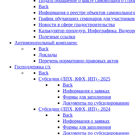
Подать обращение о факте самовольного стро
Back
Информация о реестре объектов самовольного
График обучающих семинаров для участников
Новости в сфере градостроительства
Калькулятор процедур. Инфографика. Видеор
Полезные ссылки
Антимонопольный комплаенс
Back
Доклады
Перечень нормативно правовых актов
Господдержка с/х
Back
Субсидии (ЛПХ, КФХ, ИП) - 2025
Back
Информация о заявках
Формы для заполнения
Документы по субсидированию
Субсидии (ЛПХ, КФХ, ИП) - 2024
Back
Информация о заявках
Формы для заполнения
Документы по субсидированию