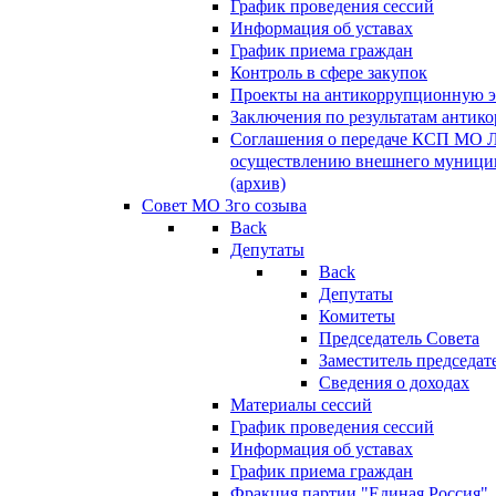
График проведения сессий
Информация об уставах
График приема граждан
Контроль в сфере закупок
Проекты на антикоррупционную э
Заключения по результатам антик
Соглашения о передаче КСП МО 
осуществлению внешнего муницип
(архив)
Совет МО 3го созыва
Back
Депутаты
Back
Депутаты
Комитеты
Председатель Совета
Заместитель председат
Сведения о доходах
Материалы сессий
График проведения сессий
Информация об уставах
График приема граждан
Фракция партии "Единая Россия"