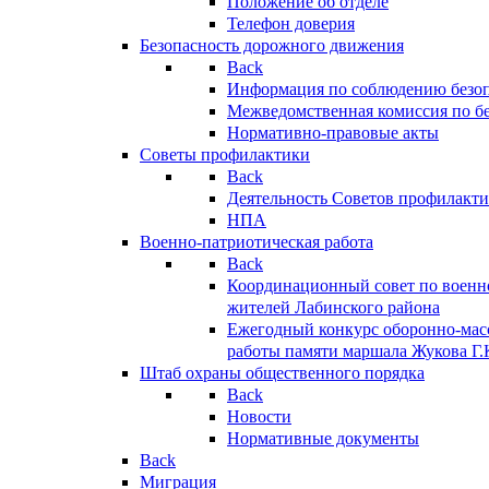
Положение об отделе
Телефон доверия
Безопасность дорожного движения
Back
Информация по соблюдению безо
Межведомственная комиссия по б
Нормативно-правовые акты
Советы профилактики
Back
Деятельность Советов профилакт
НПА
Военно-патриотическая работа
Back
Координационный совет по военн
жителей Лабинского района
Ежегодный конкурс оборонно-мас
работы памяти маршала Жукова Г.
Штаб охраны общественного порядка
Back
Новости
Нормативные документы
Back
Миграция