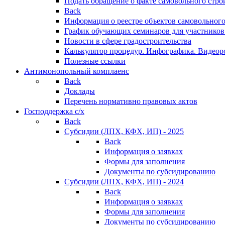
Подать обращение о факте самовольного стро
Back
Информация о реестре объектов самовольного
График обучающих семинаров для участников
Новости в сфере градостроительства
Калькулятор процедур. Инфографика. Видеор
Полезные ссылки
Антимонопольный комплаенс
Back
Доклады
Перечень нормативно правовых актов
Господдержка с/х
Back
Субсидии (ЛПХ, КФХ, ИП) - 2025
Back
Информация о заявках
Формы для заполнения
Документы по субсидированию
Субсидии (ЛПХ, КФХ, ИП) - 2024
Back
Информация о заявках
Формы для заполнения
Документы по субсидированию