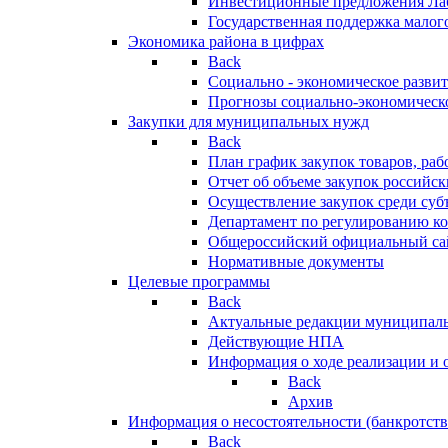
Инвестиционные предложения Ла
Государственная поддержка мало
Экономика района в цифрах
Back
Социально - экономическое разви
Прогнозы социально-экономическо
Закупки для муниципальных нужд
Back
План график закупок товаров, ра
Отчет об объеме закупок российск
Осуществление закупок среди с
Департамент по регулированию ко
Общероссийский официальный сайт
Нормативные документы
Целевые программы
Back
Актуальные редакции муниципал
Действующие НПА
Информация о ходе реализации и
Back
Архив
Информация о несостоятельности (банкротств
Back