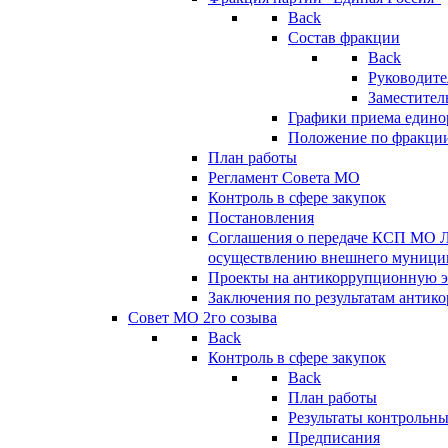
Back
Состав фракции
Back
Руководите
Заместител
Графики приема едино
Положение по фракци
План работы
Регламент Совета МО
Контроль в сфере закупок
Постановления
Соглашения о передаче КСП МО 
осуществлению внешнего муницип
Проекты на антикоррупционную э
Заключения по результатам антик
Совет МО 2го созыва
Back
Контроль в сфере закупок
Back
План работы
Результаты контрольн
Предписания