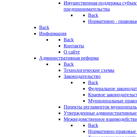
Имущественная поддержка субъект
предпринимательства
Back
Нормативно - правовы
Back
Информация
Back
Контакты
О сайте
Административная реформа
Back
Технологические схемы
Законодательство
Back
Федеральное законодат
Краевое законодательс
Муниципальные право
Проекты регламентов муниципаль
Утвержденные административные
Межведомственное взаимодейств
Back
Нормативно-правовые