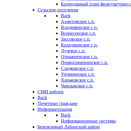
Календарный план физкультурно-
Сельские поселения
Back
Ахметовское с.п.
Владимирское с.п.
Вознесенское с.п.
Зассовское с.п.
Каладжинское с.п.
Лучевое с.п.
Отважненское с.п.
Первосинюхинское с.п.
Сладковское с.п.
Упорненское с.п.
Харьковское с.п.
Чамлыкское с.п.
СМИ района
Back
Почетные граждане
Информатизация
Back
Информационные системы
Бережливый Лабинский район