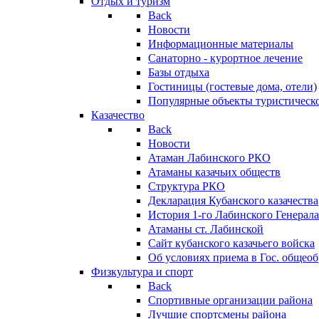
Отдых и туризм
Back
Новости
Информационные материалы
Санаторно - курортное лечение
Базы отдыха
Гостиницы (гостевые дома, отели)
Популярные объекты туристическо
Казачество
Back
Новости
Атаман Лабинского РКО
Атаманы казачьих обществ
Структура РКО
Декларация Кубанского казачества
История 1-го Лабинского Генерала
Атаманы ст. Лабинской
Cайт кубанского казачьего войска
Об условиях приема в Гос. общео
Физкультура и спорт
Back
Спортивные организации района
Лучшие спортсмены района