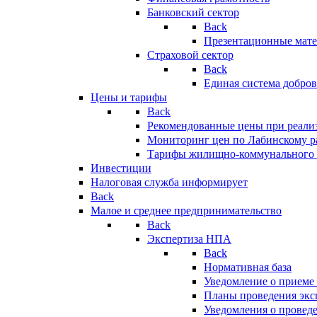
Банковский сектор
Back
Презентационные мате
Страховой сектор
Back
Единая система добро
Цены и тарифы
Back
Рекомендованные цены при реализ
Мониторинг цен по Лабинскому р
Тарифы жилищно-коммунального 
Инвестиции
Налоговая служба информирует
Back
Малое и среднее предпринимательство
Back
Экспертиза НПА
Back
Нормативная база
Уведомление о приеме
Планы проведения эк
Уведомления о провед