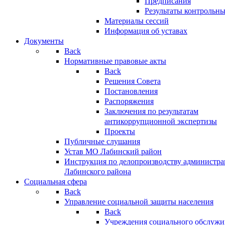
Предписания
Результаты контрольн
Материалы сессий
Информация об уставах
Документы
Back
Нормативные правовые акты
Back
Решения Совета
Постановления
Распоряжения
Заключения по результатам
антикоррупционной экспертизы
Проекты
Публичные слушания
Устав МО Лабинский район
Инструкция по делопроизводству администр
Лабинского района
Социальная сфера
Back
Управление социальной защиты населения
Back
Учреждения социального обслужи