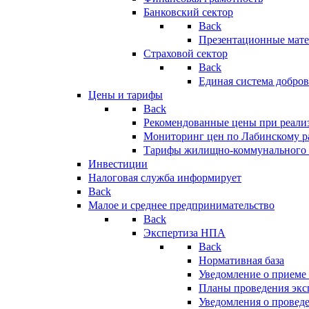
Банковский сектор
Back
Презентационные мате
Страховой сектор
Back
Единая система добро
Цены и тарифы
Back
Рекомендованные цены при реализ
Мониторинг цен по Лабинскому р
Тарифы жилищно-коммунального 
Инвестиции
Налоговая служба информирует
Back
Малое и среднее предпринимательство
Back
Экспертиза НПА
Back
Нормативная база
Уведомление о приеме
Планы проведения эк
Уведомления о провед