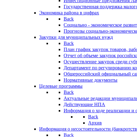
Инвестиционные предложения Ла
Государственная поддержка мало
Экономика района в цифрах
Back
Социально - экономическое разви
Прогнозы социально-экономическо
Закупки для муниципальных нужд
Back
План график закупок товаров, ра
Отчет об объеме закупок российск
Осуществление закупок среди с
Департамент по регулированию ко
Общероссийский официальный сайт
Нормативные документы
Целевые программы
Back
Актуальные редакции муниципал
Действующие НПА
Информация о ходе реализации и
Back
Архив
Информация о несостоятельности (банкротств
Back