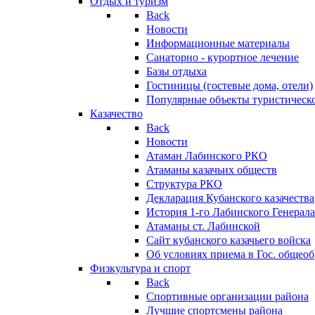
Отдых и туризм
Back
Новости
Информационные материалы
Санаторно - курортное лечение
Базы отдыха
Гостиницы (гостевые дома, отели)
Популярные объекты туристическо
Казачество
Back
Новости
Атаман Лабинского РКО
Атаманы казачьих обществ
Структура РКО
Декларация Кубанского казачества
История 1-го Лабинского Генерала
Атаманы ст. Лабинской
Cайт кубанского казачьего войска
Об условиях приема в Гос. общео
Физкультура и спорт
Back
Спортивные организации района
Лучшие спортсмены района