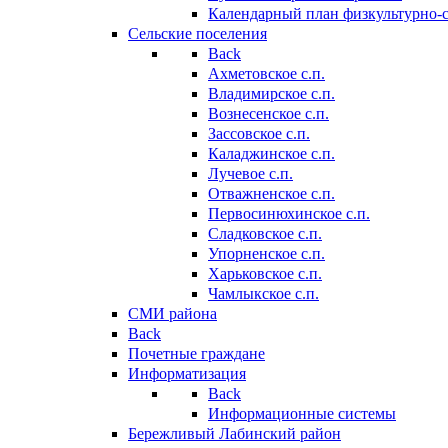
Календарный план физкультурно-
Сельские поселения
Back
Ахметовское с.п.
Владимирское с.п.
Вознесенское с.п.
Зассовское с.п.
Каладжинское с.п.
Лучевое с.п.
Отважненское с.п.
Первосинюхинское с.п.
Сладковское с.п.
Упорненское с.п.
Харьковское с.п.
Чамлыкское с.п.
СМИ района
Back
Почетные граждане
Информатизация
Back
Информационные системы
Бережливый Лабинский район