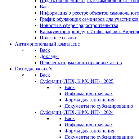
Подать обращение о факте самовольного стро
Back
Информация о реестре объектов самовольного
График обучающих семинаров для участников
Новости в сфере градостроительства
Калькулятор процедур. Инфографика. Видеор
Полезные ссылки
Антимонопольный комплаенс
Back
Доклады
Перечень нормативно правовых актов
Господдержка с/х
Back
Субсидии (ЛПХ, КФХ, ИП) - 2025
Back
Информация о заявках
Формы для заполнения
Документы по субсидированию
Субсидии (ЛПХ, КФХ, ИП) - 2024
Back
Информация о заявках
Формы для заполнения
Документы по субсидированию