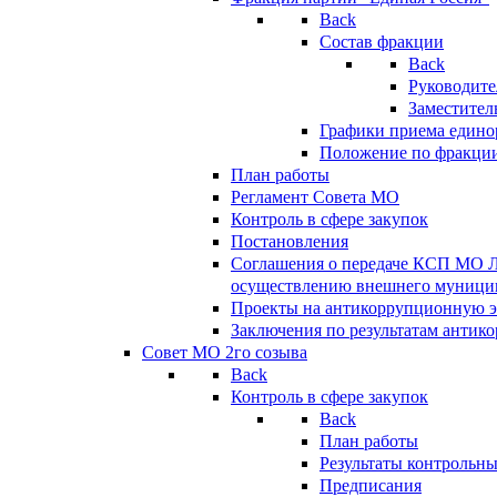
Back
Состав фракции
Back
Руководите
Заместител
Графики приема едино
Положение по фракци
План работы
Регламент Совета МО
Контроль в сфере закупок
Постановления
Соглашения о передаче КСП МО 
осуществлению внешнего муницип
Проекты на антикоррупционную э
Заключения по результатам антик
Совет МО 2го созыва
Back
Контроль в сфере закупок
Back
План работы
Результаты контрольн
Предписания