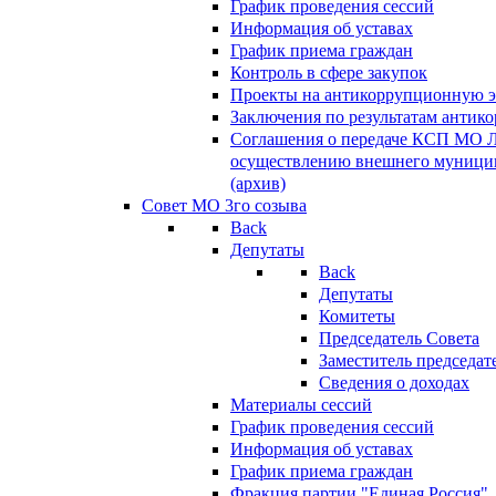
График проведения сессий
Информация об уставах
График приема граждан
Контроль в сфере закупок
Проекты на антикоррупционную э
Заключения по результатам антик
Соглашения о передаче КСП МО 
осуществлению внешнего муницип
(архив)
Совет МО 3го созыва
Back
Депутаты
Back
Депутаты
Комитеты
Председатель Совета
Заместитель председат
Сведения о доходах
Материалы сессий
График проведения сессий
Информация об уставах
График приема граждан
Фракция партии "Единая Россия"