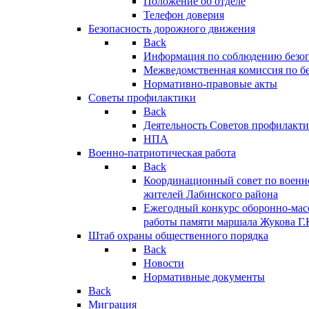
Положение об отделе
Телефон доверия
Безопасность дорожного движения
Back
Информация по соблюдению безо
Межведомственная комиссия по б
Нормативно-правовые акты
Советы профилактики
Back
Деятельность Советов профилакт
НПА
Военно-патриотическая работа
Back
Координационный совет по военн
жителей Лабинского района
Ежегодный конкурс оборонно-мас
работы памяти маршала Жукова Г.
Штаб охраны общественного порядка
Back
Новости
Нормативные документы
Back
Миграция