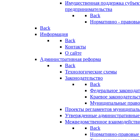
Имущественная поддержка субъект
предпринимательства
Back
Нормативно - правовы
Back
Информация
Back
Контакты
О сайте
Административная реформа
Back
Технологические схемы
Законодательство
Back
Федеральное законодат
Краевое законодательс
Муниципальные право
Проекты регламентов муниципаль
Утвержденные административные
Межведомственное взаимодейств
Back
Нормативно-правовые