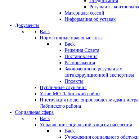
Предписания
Результаты контрольн
Материалы сессий
Информация об уставах
Документы
Back
Нормативные правовые акты
Back
Решения Совета
Постановления
Распоряжения
Заключения по результатам
антикоррупционной экспертизы
Проекты
Публичные слушания
Устав МО Лабинский район
Инструкция по делопроизводству администр
Лабинского района
Социальная сфера
Back
Управление социальной защиты населения
Back
Учреждения социального обслужи