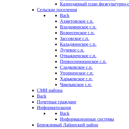
Календарный план физкультурно-
Сельские поселения
Back
Ахметовское с.п.
Владимирское с.п.
Вознесенское с.п.
Зассовское с.п.
Каладжинское с.п.
Лучевое с.п.
Отважненское с.п.
Первосинюхинское с.п.
Сладковское с.п.
Упорненское с.п.
Харьковское с.п.
Чамлыкское с.п.
СМИ района
Back
Почетные граждане
Информатизация
Back
Информационные системы
Бережливый Лабинский район