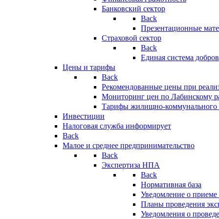
Банковский сектор
Back
Презентационные мате
Страховой сектор
Back
Единая система добро
Цены и тарифы
Back
Рекомендованные цены при реализ
Мониторинг цен по Лабинскому р
Тарифы жилищно-коммунального 
Инвестиции
Налоговая служба информирует
Back
Малое и среднее предпринимательство
Back
Экспертиза НПА
Back
Нормативная база
Уведомление о приеме
Планы проведения эк
Уведомления о провед