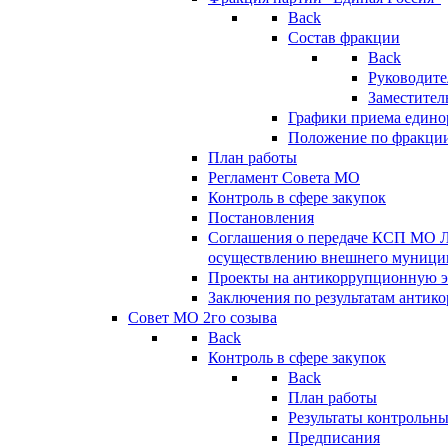
Back
Состав фракции
Back
Руководите
Заместител
Графики приема едино
Положение по фракци
План работы
Регламент Совета МО
Контроль в сфере закупок
Постановления
Соглашения о передаче КСП МО 
осуществлению внешнего муницип
Проекты на антикоррупционную э
Заключения по результатам антик
Совет МО 2го созыва
Back
Контроль в сфере закупок
Back
План работы
Результаты контрольн
Предписания