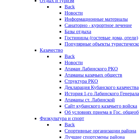
Отдых и туризм
Back
Новости
Информационные материалы
Санаторно - курортное лечение
Базы отдыха
Гостиницы (гостевые дома, отели)
Популярные объекты туристическо
Казачество
Back
Новости
Атаман Лабинского РКО
Атаманы казачьих обществ
Структура РКО
Декларация Кубанского казачества
История 1-го Лабинского Генерала
Атаманы ст. Лабинской
Cайт кубанского казачьего войска
Об условиях приема в Гос. общео
Физкультура и спорт
Back
Спортивные организации района
Лучшие спортсмены района