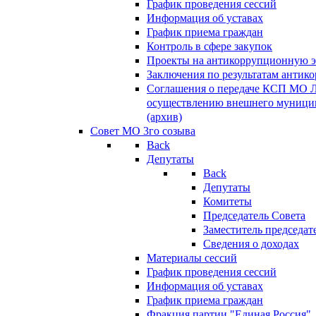
График проведения сессий
Информация об уставах
График приема граждан
Контроль в сфере закупок
Проекты на антикоррупционную э
Заключения по результатам антик
Соглашения о передаче КСП МО 
осуществлению внешнего муницип
(архив)
Совет МО 3го созыва
Back
Депутаты
Back
Депутаты
Комитеты
Председатель Совета
Заместитель председат
Сведения о доходах
Материалы сессий
График проведения сессий
Информация об уставах
График приема граждан
Фракция партии "Единая Россия"