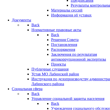
Предписания
Результаты контрольн
Материалы сессий
Информация об уставах
Документы
Back
Нормативные правовые акты
Back
Решения Совета
Постановления
Распоряжения
Заключения по результатам
антикоррупционной экспертизы
Проекты
Публичные слушания
Устав МО Лабинский район
Инструкция по делопроизводству администр
Лабинского района
Социальная сфера
Back
Управление социальной защиты населения
Back
Учреждения социального обслужи