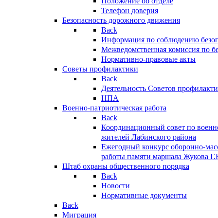
Положение об отделе
Телефон доверия
Безопасность дорожного движения
Back
Информация по соблюдению безо
Межведомственная комиссия по б
Нормативно-правовые акты
Советы профилактики
Back
Деятельность Советов профилакт
НПА
Военно-патриотическая работа
Back
Координационный совет по военн
жителей Лабинского района
Ежегодный конкурс оборонно-мас
работы памяти маршала Жукова Г.
Штаб охраны общественного порядка
Back
Новости
Нормативные документы
Back
Миграция