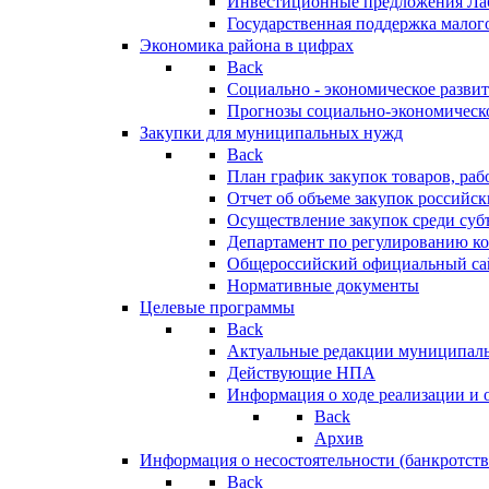
Инвестиционные предложения Ла
Государственная поддержка мало
Экономика района в цифрах
Back
Социально - экономическое разви
Прогнозы социально-экономическо
Закупки для муниципальных нужд
Back
План график закупок товаров, ра
Отчет об объеме закупок российск
Осуществление закупок среди с
Департамент по регулированию ко
Общероссийский официальный сайт
Нормативные документы
Целевые программы
Back
Актуальные редакции муниципал
Действующие НПА
Информация о ходе реализации и
Back
Архив
Информация о несостоятельности (банкротств
Back