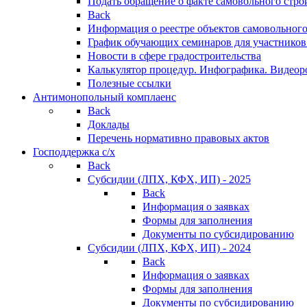
Подать обращение о факте самовольного стро
Back
Информация о реестре объектов самовольного
График обучающих семинаров для участников
Новости в сфере градостроительства
Калькулятор процедур. Инфографика. Видеор
Полезные ссылки
Антимонопольный комплаенс
Back
Доклады
Перечень нормативно правовых актов
Господдержка с/х
Back
Субсидии (ЛПХ, КФХ, ИП) - 2025
Back
Информация о заявках
Формы для заполнения
Документы по субсидированию
Субсидии (ЛПХ, КФХ, ИП) - 2024
Back
Информация о заявках
Формы для заполнения
Документы по субсидированию