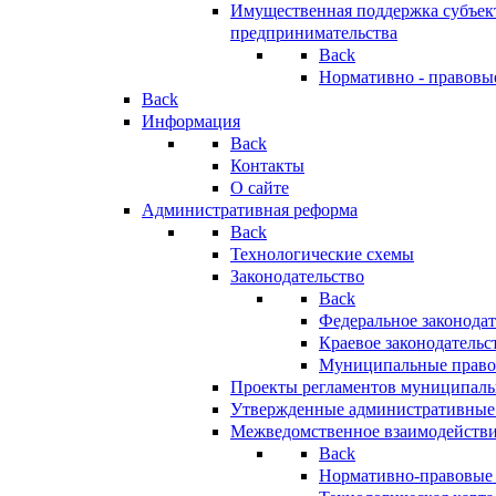
Имущественная поддержка субъект
предпринимательства
Back
Нормативно - правовы
Back
Информация
Back
Контакты
О сайте
Административная реформа
Back
Технологические схемы
Законодательство
Back
Федеральное законодат
Краевое законодательс
Муниципальные право
Проекты регламентов муниципаль
Утвержденные административные
Межведомственное взаимодейств
Back
Нормативно-правовые