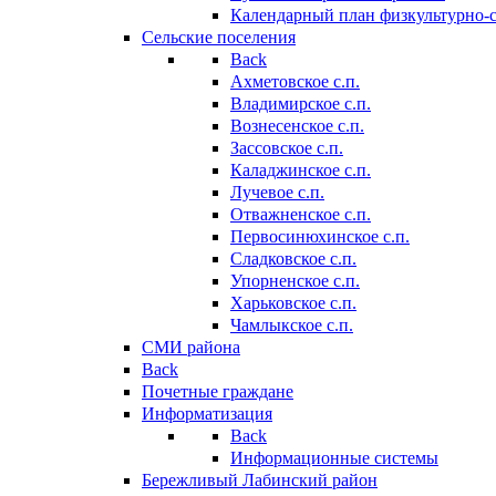
Календарный план физкультурно-
Сельские поселения
Back
Ахметовское с.п.
Владимирское с.п.
Вознесенское с.п.
Зассовское с.п.
Каладжинское с.п.
Лучевое с.п.
Отважненское с.п.
Первосинюхинское с.п.
Сладковское с.п.
Упорненское с.п.
Харьковское с.п.
Чамлыкское с.п.
СМИ района
Back
Почетные граждане
Информатизация
Back
Информационные системы
Бережливый Лабинский район