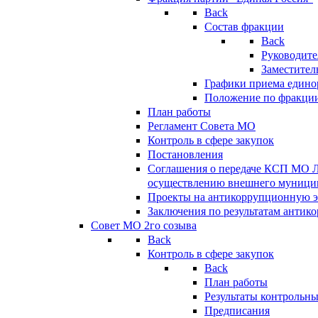
Back
Состав фракции
Back
Руководите
Заместител
Графики приема едино
Положение по фракци
План работы
Регламент Совета МО
Контроль в сфере закупок
Постановления
Соглашения о передаче КСП МО 
осуществлению внешнего муницип
Проекты на антикоррупционную э
Заключения по результатам антик
Совет МО 2го созыва
Back
Контроль в сфере закупок
Back
План работы
Результаты контрольн
Предписания