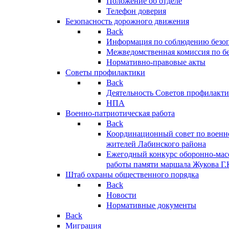
Положение об отделе
Телефон доверия
Безопасность дорожного движения
Back
Информация по соблюдению безо
Межведомственная комиссия по б
Нормативно-правовые акты
Советы профилактики
Back
Деятельность Советов профилакт
НПА
Военно-патриотическая работа
Back
Координационный совет по военн
жителей Лабинского района
Ежегодный конкурс оборонно-мас
работы памяти маршала Жукова Г.
Штаб охраны общественного порядка
Back
Новости
Нормативные документы
Back
Миграция