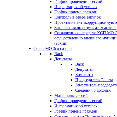
График проведения сессий
Информация об уставах
График приема граждан
Контроль в сфере закупок
Проекты на антикоррупционную э
Заключения по результатам антик
Соглашения о передаче КСП МО 
осуществлению внешнего муницип
(архив)
Совет МО 3го созыва
Back
Депутаты
Back
Депутаты
Комитеты
Председатель Совета
Заместитель председат
Сведения о доходах
Материалы сессий
График проведения сессий
Информация об уставах
График приема граждан
Фракция партии "Единая Россия"