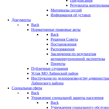
Предписания
Результаты контрольн
Материалы сессий
Информация об уставах
Документы
Back
Нормативные правовые акты
Back
Решения Совета
Постановления
Распоряжения
Заключения по результатам
антикоррупционной экспертизы
Проекты
Публичные слушания
Устав МО Лабинский район
Инструкция по делопроизводству администр
Лабинского района
Социальная сфера
Back
Управление социальной защиты населения
Back
Учреждения социального обслужи