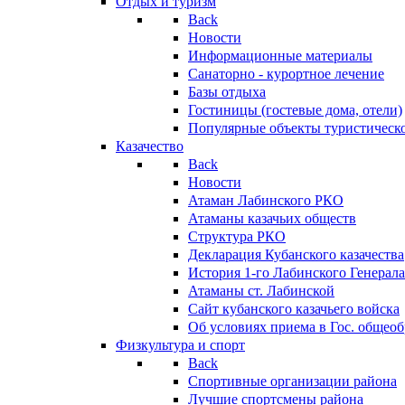
Отдых и туризм
Back
Новости
Информационные материалы
Санаторно - курортное лечение
Базы отдыха
Гостиницы (гостевые дома, отели)
Популярные объекты туристическо
Казачество
Back
Новости
Атаман Лабинского РКО
Атаманы казачьих обществ
Структура РКО
Декларация Кубанского казачества
История 1-го Лабинского Генерала
Атаманы ст. Лабинской
Cайт кубанского казачьего войска
Об условиях приема в Гос. общео
Физкультура и спорт
Back
Спортивные организации района
Лучшие спортсмены района