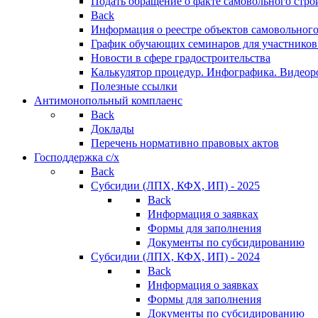
Подать обращение о факте самовольного стро
Back
Информация о реестре объектов самовольного
График обучающих семинаров для участников
Новости в сфере градостроительства
Калькулятор процедур. Инфографика. Видеор
Полезные ссылки
Антимонопольный комплаенс
Back
Доклады
Перечень нормативно правовых актов
Господдержка с/х
Back
Субсидии (ЛПХ, КФХ, ИП) - 2025
Back
Информация о заявках
Формы для заполнения
Документы по субсидированию
Субсидии (ЛПХ, КФХ, ИП) - 2024
Back
Информация о заявках
Формы для заполнения
Документы по субсидированию