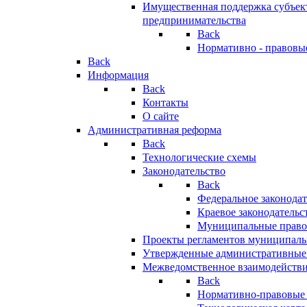
Имущественная поддержка субъект
предпринимательства
Back
Нормативно - правовы
Back
Информация
Back
Контакты
О сайте
Административная реформа
Back
Технологические схемы
Законодательство
Back
Федеральное законодат
Краевое законодательс
Муниципальные право
Проекты регламентов муниципаль
Утвержденные административные
Межведомственное взаимодейств
Back
Нормативно-правовые