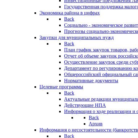
Инвестиционные предложения Ла
Государственная поддержка мало
Экономика района в цифрах
Back
Социально - экономическое разви
Прогнозы социально-экономическо
Закупки для муниципальных нужд
Back
План график закупок товаров, ра
Отчет об объеме закупок российск
Осуществление закупок среди с
Департамент по регулированию ко
Общероссийский официальный сайт
Нормативные документы
Целевые программы
Back
Актуальные редакции муниципал
Действующие НПА
Информация о ходе реализации и
Back
Архив
Информация о несостоятельности (банкротств
Back