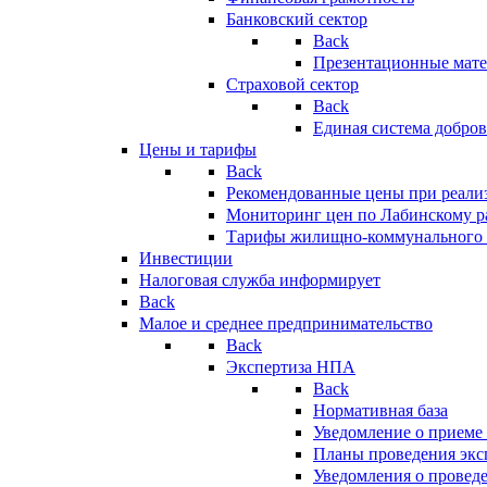
Банковский сектор
Back
Презентационные мате
Страховой сектор
Back
Единая система добро
Цены и тарифы
Back
Рекомендованные цены при реализ
Мониторинг цен по Лабинскому р
Тарифы жилищно-коммунального 
Инвестиции
Налоговая служба информирует
Back
Малое и среднее предпринимательство
Back
Экспертиза НПА
Back
Нормативная база
Уведомление о приеме
Планы проведения эк
Уведомления о провед