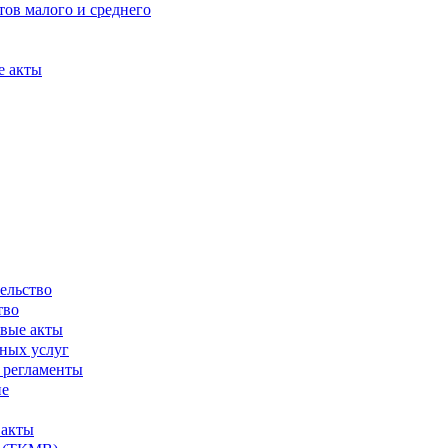
ов малого и среднего
е акты
ельство
тво
вые акты
ных услуг
 регламенты
ие
 акты