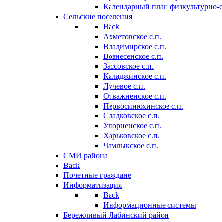
Календарный план физкультурно-
Сельские поселения
Back
Ахметовское с.п.
Владимирское с.п.
Вознесенское с.п.
Зассовское с.п.
Каладжинское с.п.
Лучевое с.п.
Отважненское с.п.
Первосинюхинское с.п.
Сладковское с.п.
Упорненское с.п.
Харьковское с.п.
Чамлыкское с.п.
СМИ района
Back
Почетные граждане
Информатизация
Back
Информационные системы
Бережливый Лабинский район