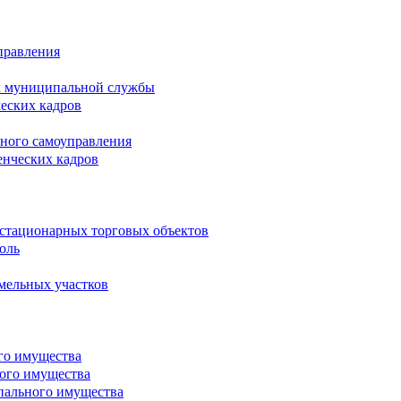
правления
х муниципальной службы
ческих кадров
тного самоуправления
енческих кадров
естационарных торговых объектов
оль
мельных участков
го имущества
ого имущества
пального имущества