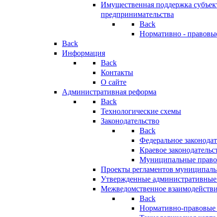
Имущественная поддержка субъект
предпринимательства
Back
Нормативно - правовы
Back
Информация
Back
Контакты
О сайте
Административная реформа
Back
Технологические схемы
Законодательство
Back
Федеральное законодат
Краевое законодательс
Муниципальные право
Проекты регламентов муниципаль
Утвержденные административные
Межведомственное взаимодейств
Back
Нормативно-правовые