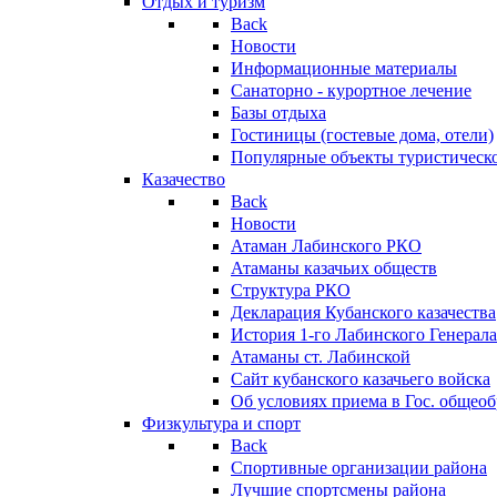
Отдых и туризм
Back
Новости
Информационные материалы
Санаторно - курортное лечение
Базы отдыха
Гостиницы (гостевые дома, отели)
Популярные объекты туристическо
Казачество
Back
Новости
Атаман Лабинского РКО
Атаманы казачьих обществ
Структура РКО
Декларация Кубанского казачества
История 1-го Лабинского Генерала
Атаманы ст. Лабинской
Cайт кубанского казачьего войска
Об условиях приема в Гос. общео
Физкультура и спорт
Back
Спортивные организации района
Лучшие спортсмены района