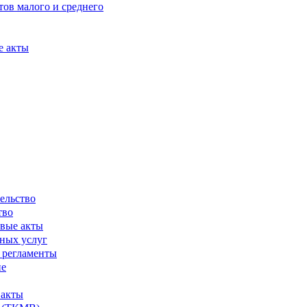
ов малого и среднего
е акты
ельство
тво
вые акты
ных услуг
 регламенты
ие
 акты