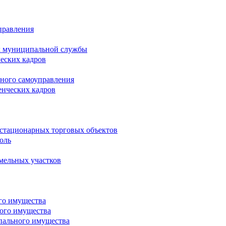
правления
х муниципальной службы
ческих кадров
тного самоуправления
енческих кадров
естационарных торговых объектов
оль
мельных участков
го имущества
ого имущества
пального имущества