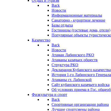
Отдых и туризм
Back
Новости
Информационные материалы
Санаторно - курортное лечение
Базы отдыха
Гостиницы (гостевые дома, отели)
Популярные объекты туристическо
Казачество
Back
Новости
Атаман Лабинского РКО
Атаманы казачьих обществ
Структура РКО
Декларация Кубанского казачества
История 1-го Лабинского Генерала
Атаманы ст. Лабинской
Cайт кубанского казачьего войска
Об условиях приема в Гос. общео
Физкультура и спорт
Back
Спортивные организации района
Лучшие спортсмены района