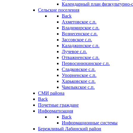
Календарный план физкультурно-
Сельские поселения
Back
Ахметовское с.п.
Владимирское с.п.
Вознесенское с.п.
Зассовское с.п.
Каладжинское с.п.
Лучевое с.п.
Отважненское с.п.
Первосинюхинское с.п.
Сладковское с.п.
Упорненское с.п.
Харьковское с.п.
Чамлыкское с.п.
СМИ района
Back
Почетные граждане
Информатизация
Back
Информационные системы
Бережливый Лабинский район