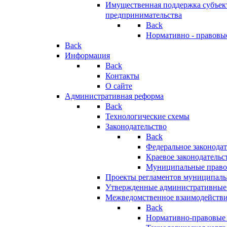
Имущественная поддержка субъект
предпринимательства
Back
Нормативно - правовы
Back
Информация
Back
Контакты
О сайте
Административная реформа
Back
Технологические схемы
Законодательство
Back
Федеральное законодат
Краевое законодательс
Муниципальные право
Проекты регламентов муниципаль
Утвержденные административные
Межведомственное взаимодейств
Back
Нормативно-правовые