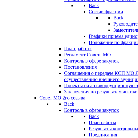
Back
Состав фракции
Back
Руководите
Заместител
Графики приема едино
Положение по фракци
План работы
Регламент Совета МО
Контроль в сфере закупок
Постановления
Соглашения о передаче КСП МО 
осуществлению внешнего муницип
Проекты на антикоррупционную э
Заключения по результатам антик
Совет МО 2го созыва
Back
Контроль в сфере закупок
Back
План работы
Результаты контрольн
Предписания