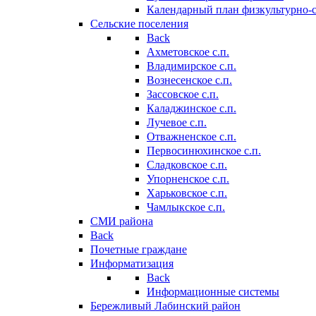
Календарный план физкультурно-
Сельские поселения
Back
Ахметовское с.п.
Владимирское с.п.
Вознесенское с.п.
Зассовское с.п.
Каладжинское с.п.
Лучевое с.п.
Отважненское с.п.
Первосинюхинское с.п.
Сладковское с.п.
Упорненское с.п.
Харьковское с.п.
Чамлыкское с.п.
СМИ района
Back
Почетные граждане
Информатизация
Back
Информационные системы
Бережливый Лабинский район