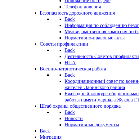
Положение об отделе
Телефон доверия
Безопасность дорожного движения
Back
Информация по соблюдению безо
Межведомственная комиссия по б
Нормативно-правовые акты
Советы профилактики
Back
Деятельность Советов профилакт
НПА
Военно-патриотическая работа
Back
Координационный совет по военн
жителей Лабинского района
Ежегодный конкурс оборонно-мас
работы памяти маршала Жукова Г.
Штаб охраны общественного порядка
Back
Новости
Нормативные документы
Back
Миграция