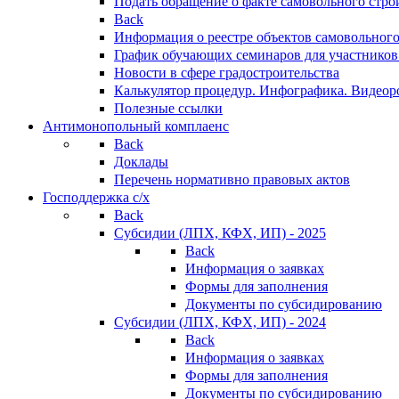
Подать обращение о факте самовольного стро
Back
Информация о реестре объектов самовольного
График обучающих семинаров для участников
Новости в сфере градостроительства
Калькулятор процедур. Инфографика. Видеор
Полезные ссылки
Антимонопольный комплаенс
Back
Доклады
Перечень нормативно правовых актов
Господдержка с/х
Back
Субсидии (ЛПХ, КФХ, ИП) - 2025
Back
Информация о заявках
Формы для заполнения
Документы по субсидированию
Субсидии (ЛПХ, КФХ, ИП) - 2024
Back
Информация о заявках
Формы для заполнения
Документы по субсидированию