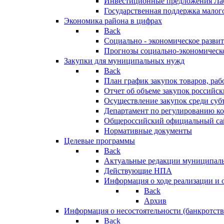
Инвестиционные предложения Ла
Государственная поддержка мало
Экономика района в цифрах
Back
Социально - экономическое разви
Прогнозы социально-экономическо
Закупки для муниципальных нужд
Back
План график закупок товаров, ра
Отчет об объеме закупок российск
Осуществление закупок среди с
Департамент по регулированию ко
Общероссийский официальный сайт
Нормативные документы
Целевые программы
Back
Актуальные редакции муниципал
Действующие НПА
Информация о ходе реализации и
Back
Архив
Информация о несостоятельности (банкротств
Back