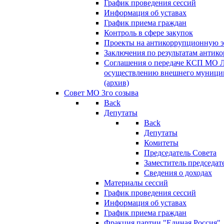
График проведения сессий
Информация об уставах
График приема граждан
Контроль в сфере закупок
Проекты на антикоррупционную э
Заключения по результатам антик
Соглашения о передаче КСП МО 
осуществлению внешнего муницип
(архив)
Совет МО 3го созыва
Back
Депутаты
Back
Депутаты
Комитеты
Председатель Совета
Заместитель председат
Сведения о доходах
Материалы сессий
График проведения сессий
Информация об уставах
График приема граждан
Фракция партии "Единая Россия"