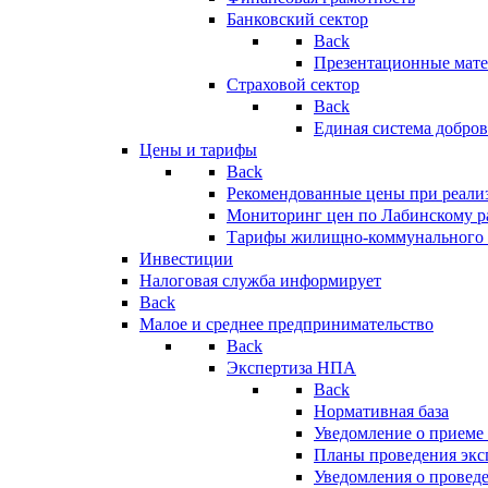
Банковский сектор
Back
Презентационные мате
Страховой сектор
Back
Единая система добро
Цены и тарифы
Back
Рекомендованные цены при реализ
Мониторинг цен по Лабинскому р
Тарифы жилищно-коммунального 
Инвестиции
Налоговая служба информирует
Back
Малое и среднее предпринимательство
Back
Экспертиза НПА
Back
Нормативная база
Уведомление о приеме
Планы проведения эк
Уведомления о провед