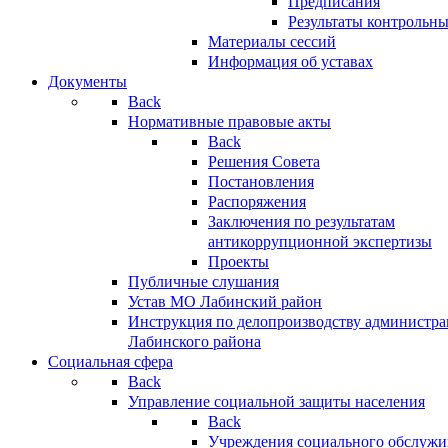
Предписания
Результаты контрольн
Материалы сессий
Информация об уставах
Документы
Back
Нормативные правовые акты
Back
Решения Совета
Постановления
Распоряжения
Заключения по результатам
антикоррупционной экспертизы
Проекты
Публичные слушания
Устав МО Лабинский район
Инструкция по делопроизводству администр
Лабинского района
Социальная сфера
Back
Управление социальной защиты населения
Back
Учреждения социального обслужи