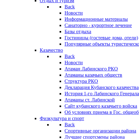
Отдых и туризм
Back
Новости
Информационные материалы
Санаторно - курортное лечение
Базы отдыха
Гостиницы (гостевые дома, отели)
Популярные объекты туристическо
Казачество
Back
Новости
Атаман Лабинского РКО
Атаманы казачьих обществ
Структура РКО
Декларация Кубанского казачества
История 1-го Лабинского Генерала
Атаманы ст. Лабинской
Cайт кубанского казачьего войска
Об условиях приема в Гос. общео
Физкультура и спорт
Back
Спортивные организации района
Лучшие спортсмены района