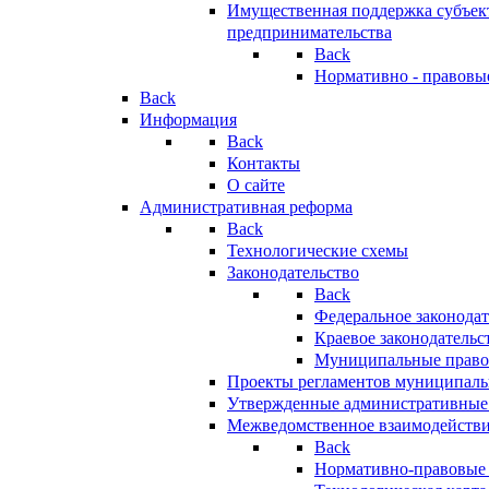
Имущественная поддержка субъект
предпринимательства
Back
Нормативно - правовы
Back
Информация
Back
Контакты
О сайте
Административная реформа
Back
Технологические схемы
Законодательство
Back
Федеральное законодат
Краевое законодательс
Муниципальные право
Проекты регламентов муниципаль
Утвержденные административные
Межведомственное взаимодейств
Back
Нормативно-правовые