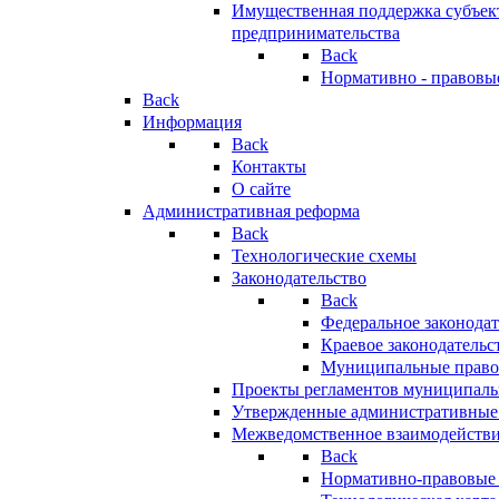
Имущественная поддержка субъект
предпринимательства
Back
Нормативно - правовы
Back
Информация
Back
Контакты
О сайте
Административная реформа
Back
Технологические схемы
Законодательство
Back
Федеральное законодат
Краевое законодательс
Муниципальные право
Проекты регламентов муниципаль
Утвержденные административные
Межведомственное взаимодейств
Back
Нормативно-правовые