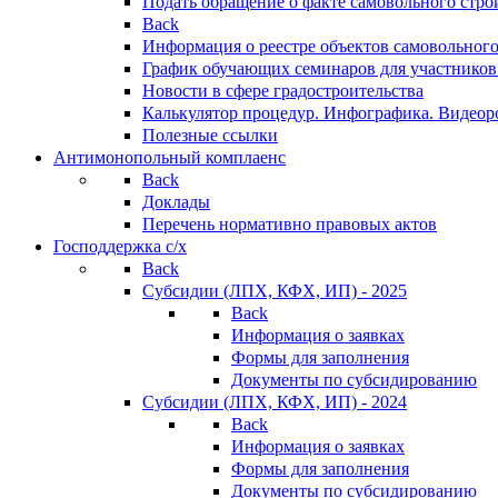
Подать обращение о факте самовольного стро
Back
Информация о реестре объектов самовольного
График обучающих семинаров для участников
Новости в сфере градостроительства
Калькулятор процедур. Инфографика. Видеор
Полезные ссылки
Антимонопольный комплаенс
Back
Доклады
Перечень нормативно правовых актов
Господдержка с/х
Back
Субсидии (ЛПХ, КФХ, ИП) - 2025
Back
Информация о заявках
Формы для заполнения
Документы по субсидированию
Субсидии (ЛПХ, КФХ, ИП) - 2024
Back
Информация о заявках
Формы для заполнения
Документы по субсидированию