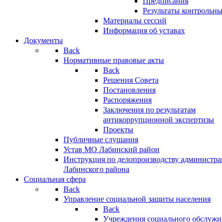
Предписания
Результаты контрольн
Материалы сессий
Информация об уставах
Документы
Back
Нормативные правовые акты
Back
Решения Совета
Постановления
Распоряжения
Заключения по результатам
антикоррупционной экспертизы
Проекты
Публичные слушания
Устав МО Лабинский район
Инструкция по делопроизводству администр
Лабинского района
Социальная сфера
Back
Управление социальной защиты населения
Back
Учреждения социального обслужи