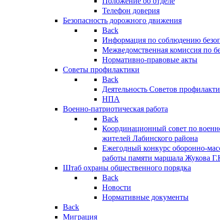
Положение об отделе
Телефон доверия
Безопасность дорожного движения
Back
Информация по соблюдению безо
Межведомственная комиссия по б
Нормативно-правовые акты
Советы профилактики
Back
Деятельность Советов профилакт
НПА
Военно-патриотическая работа
Back
Координационный совет по военн
жителей Лабинского района
Ежегодный конкурс оборонно-мас
работы памяти маршала Жукова Г.
Штаб охраны общественного порядка
Back
Новости
Нормативные документы
Back
Миграция