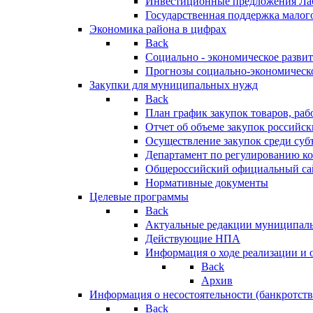
Инвестиционные предложения Ла
Государственная поддержка мало
Экономика района в цифрах
Back
Социально - экономическое разви
Прогнозы социально-экономическо
Закупки для муниципальных нужд
Back
План график закупок товаров, ра
Отчет об объеме закупок российск
Осуществление закупок среди с
Департамент по регулированию ко
Общероссийский официальный сайт
Нормативные документы
Целевые программы
Back
Актуальные редакции муниципал
Действующие НПА
Информация о ходе реализации и
Back
Архив
Информация о несостоятельности (банкротств
Back