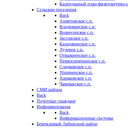
Календарный план физкультурно-
Сельские поселения
Back
Ахметовское с.п.
Владимирское с.п.
Вознесенское с.п.
Зассовское с.п.
Каладжинское с.п.
Лучевое с.п.
Отважненское с.п.
Первосинюхинское с.п.
Сладковское с.п.
Упорненское с.п.
Харьковское с.п.
Чамлыкское с.п.
СМИ района
Back
Почетные граждане
Информатизация
Back
Информационные системы
Бережливый Лабинский район