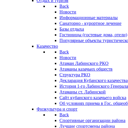
Отдых и туризм
Back
Новости
Информационные материалы
Санаторно - курортное лечение
Базы отдыха
Гостиницы (гостевые дома, отели)
Популярные объекты туристическо
Казачество
Back
Новости
Атаман Лабинского РКО
Атаманы казачьих обществ
Структура РКО
Декларация Кубанского казачества
История 1-го Лабинского Генерала
Атаманы ст. Лабинской
Cайт кубанского казачьего войска
Об условиях приема в Гос. общео
Физкультура и спорт
Back
Спортивные организации района
Лучшие спортсмены района