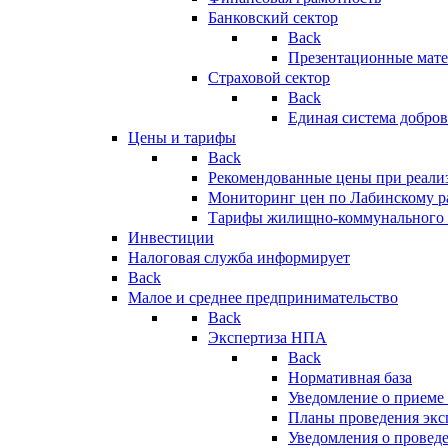
Банковский сектор
Back
Презентационные мате
Страховой сектор
Back
Единая система добро
Цены и тарифы
Back
Рекомендованные цены при реализ
Мониторинг цен по Лабинскому р
Тарифы жилищно-коммунального 
Инвестиции
Налоговая служба информирует
Back
Малое и среднее предпринимательство
Back
Экспертиза НПА
Back
Нормативная база
Уведомление о приеме
Планы проведения эк
Уведомления о провед