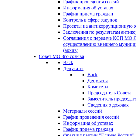
График проведения сессий
Информация об уставах
График приема граждан
Контроль в сфере закупок
Проекты на антикоррупционную э
Заключения по результатам антик
Соглашения о передаче КСП МО 
осуществлению внешнего муницип
(архив)
Совет МО 3го созыва
Back
Депутаты
Back
Депутаты
Комитеты
Председатель Совета
Заместитель председат
Сведения о доходах
Материалы сессий
График проведения сессий
Информация об уставах
График приема граждан
Фракция партии "Единая Россия"