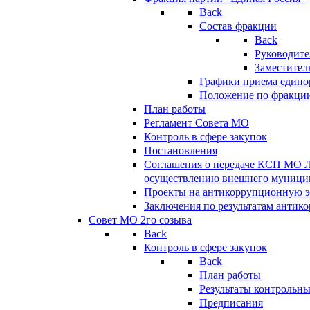
Back
Состав фракции
Back
Руководите
Заместител
Графики приема едино
Положение по фракци
План работы
Регламент Совета МО
Контроль в сфере закупок
Постановления
Соглашения о передаче КСП МО 
осуществлению внешнего муницип
Проекты на антикоррупционную э
Заключения по результатам антик
Совет МО 2го созыва
Back
Контроль в сфере закупок
Back
План работы
Результаты контрольн
Предписания