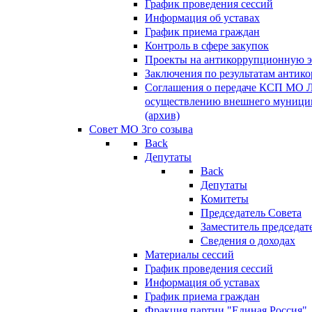
График проведения сессий
Информация об уставах
График приема граждан
Контроль в сфере закупок
Проекты на антикоррупционную э
Заключения по результатам антик
Соглашения о передаче КСП МО 
осуществлению внешнего муницип
(архив)
Совет МО 3го созыва
Back
Депутаты
Back
Депутаты
Комитеты
Председатель Совета
Заместитель председат
Сведения о доходах
Материалы сессий
График проведения сессий
Информация об уставах
График приема граждан
Фракция партии "Единая Россия"