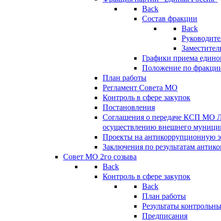
Back
Состав фракции
Back
Руководите
Заместител
Графики приема едино
Положение по фракци
План работы
Регламент Совета МО
Контроль в сфере закупок
Постановления
Соглашения о передаче КСП МО 
осуществлению внешнего муницип
Проекты на антикоррупционную э
Заключения по результатам антик
Совет МО 2го созыва
Back
Контроль в сфере закупок
Back
План работы
Результаты контрольн
Предписания