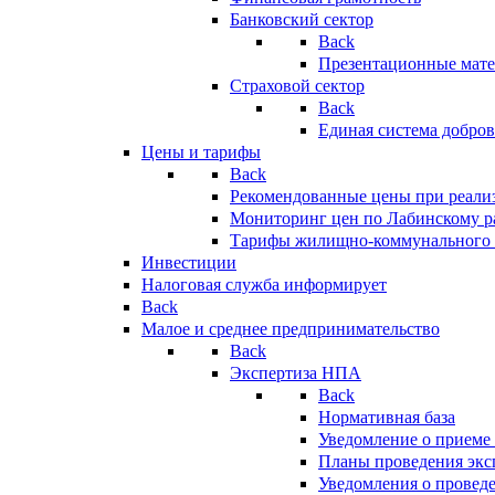
Банковский сектор
Back
Презентационные мате
Страховой сектор
Back
Единая система добро
Цены и тарифы
Back
Рекомендованные цены при реализ
Мониторинг цен по Лабинскому р
Тарифы жилищно-коммунального 
Инвестиции
Налоговая служба информирует
Back
Малое и среднее предпринимательство
Back
Экспертиза НПА
Back
Нормативная база
Уведомление о приеме
Планы проведения эк
Уведомления о провед