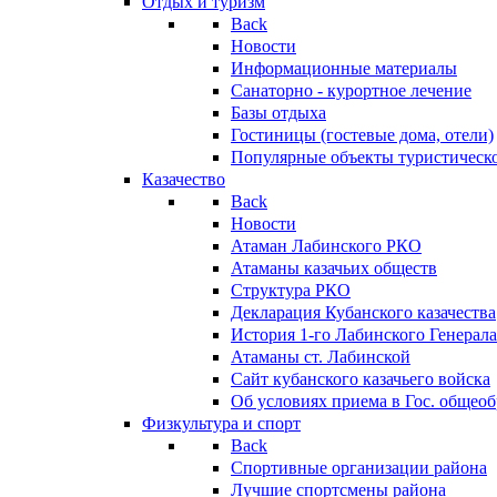
Отдых и туризм
Back
Новости
Информационные материалы
Санаторно - курортное лечение
Базы отдыха
Гостиницы (гостевые дома, отели)
Популярные объекты туристическо
Казачество
Back
Новости
Атаман Лабинского РКО
Атаманы казачьих обществ
Структура РКО
Декларация Кубанского казачества
История 1-го Лабинского Генерала
Атаманы ст. Лабинской
Cайт кубанского казачьего войска
Об условиях приема в Гос. общео
Физкультура и спорт
Back
Спортивные организации района
Лучшие спортсмены района