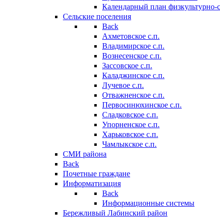
Календарный план физкультурно-
Сельские поселения
Back
Ахметовское с.п.
Владимирское с.п.
Вознесенское с.п.
Зассовское с.п.
Каладжинское с.п.
Лучевое с.п.
Отважненское с.п.
Первосинюхинское с.п.
Сладковское с.п.
Упорненское с.п.
Харьковское с.п.
Чамлыкское с.п.
СМИ района
Back
Почетные граждане
Информатизация
Back
Информационные системы
Бережливый Лабинский район