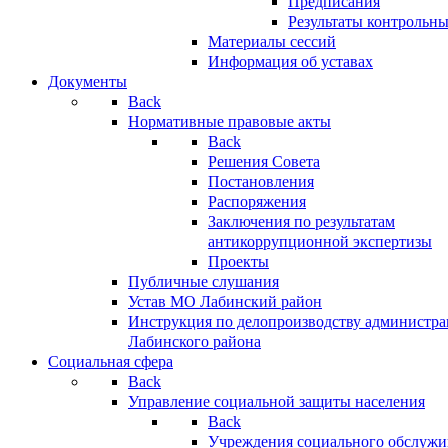
Предписания
Результаты контрольн
Материалы сессий
Информация об уставах
Документы
Back
Нормативные правовые акты
Back
Решения Совета
Постановления
Распоряжения
Заключения по результатам
антикоррупционной экспертизы
Проекты
Публичные слушания
Устав МО Лабинский район
Инструкция по делопроизводству администр
Лабинского района
Социальная сфера
Back
Управление социальной защиты населения
Back
Учреждения социального обслужи