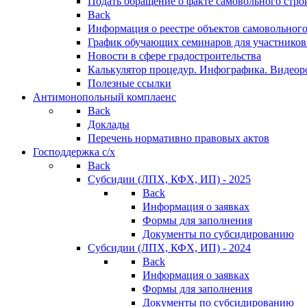
Подать обращение о факте самовольного стро
Back
Информация о реестре объектов самовольного
График обучающих семинаров для участников
Новости в сфере градостроительства
Калькулятор процедур. Инфографика. Видеор
Полезные ссылки
Антимонопольный комплаенс
Back
Доклады
Перечень нормативно правовых актов
Господдержка с/х
Back
Субсидии (ЛПХ, КФХ, ИП) - 2025
Back
Информация о заявках
Формы для заполнения
Документы по субсидированию
Субсидии (ЛПХ, КФХ, ИП) - 2024
Back
Информация о заявках
Формы для заполнения
Документы по субсидированию