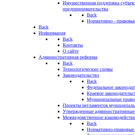
Имущественная поддержка субъект
предпринимательства
Back
Нормативно - правовы
Back
Информация
Back
Контакты
О сайте
Административная реформа
Back
Технологические схемы
Законодательство
Back
Федеральное законодат
Краевое законодательс
Муниципальные право
Проекты регламентов муниципаль
Утвержденные административные
Межведомственное взаимодейств
Back
Нормативно-правовые