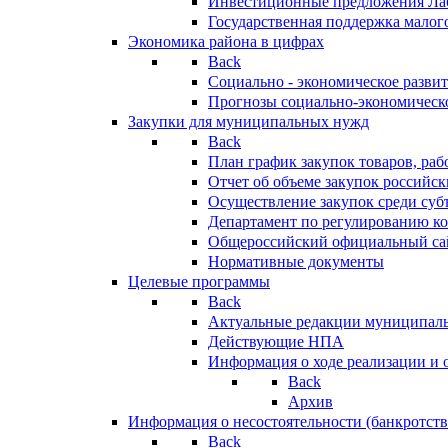
Инвестиционные предложения Ла
Государственная поддержка мало
Экономика района в цифрах
Back
Социально - экономическое разви
Прогнозы социально-экономическо
Закупки для муниципальных нужд
Back
План график закупок товаров, ра
Отчет об объеме закупок российск
Осуществление закупок среди с
Департамент по регулированию ко
Общероссийский официальный сайт
Нормативные документы
Целевые программы
Back
Актуальные редакции муниципал
Действующие НПА
Информация о ходе реализации и
Back
Архив
Информация о несостоятельности (банкротств
Back