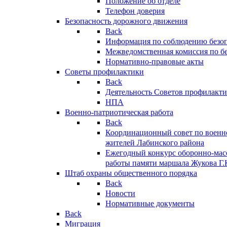
Положение об отделе
Телефон доверия
Безопасность дорожного движения
Back
Информация по соблюдению безо
Межведомственная комиссия по б
Нормативно-правовые акты
Советы профилактики
Back
Деятельность Советов профилакт
НПА
Военно-патриотическая работа
Back
Координационный совет по военн
жителей Лабинского района
Ежегодный конкурс оборонно-мас
работы памяти маршала Жукова Г.
Штаб охраны общественного порядка
Back
Новости
Нормативные документы
Back
Миграция