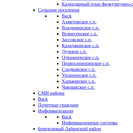
Календарный план физкультурно-
Сельские поселения
Back
Ахметовское с.п.
Владимирское с.п.
Вознесенское с.п.
Зассовское с.п.
Каладжинское с.п.
Лучевое с.п.
Отважненское с.п.
Первосинюхинское с.п.
Сладковское с.п.
Упорненское с.п.
Харьковское с.п.
Чамлыкское с.п.
СМИ района
Back
Почетные граждане
Информатизация
Back
Информационные системы
Бережливый Лабинский район