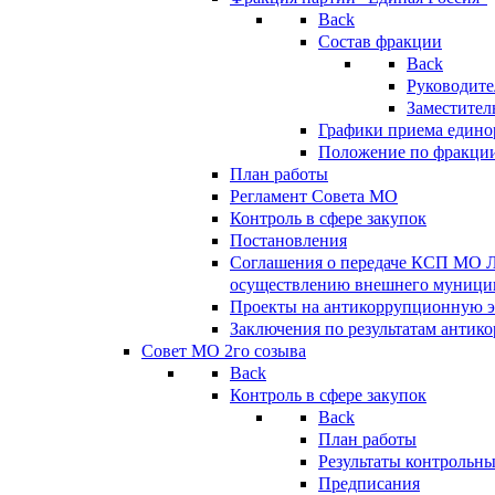
Back
Состав фракции
Back
Руководите
Заместител
Графики приема едино
Положение по фракци
План работы
Регламент Совета МО
Контроль в сфере закупок
Постановления
Соглашения о передаче КСП МО 
осуществлению внешнего муницип
Проекты на антикоррупционную э
Заключения по результатам антик
Совет МО 2го созыва
Back
Контроль в сфере закупок
Back
План работы
Результаты контрольн
Предписания