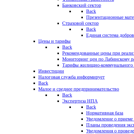
Банковский сектор
Back
Презентационные мате
Страховой сектор
Back
Единая система добро
Цены и тарифы
Back
Рекомендованные цены при реализ
Мониторинг цен по Лабинскому р
Тарифы жилищно-коммунального 
Инвестиции
Налоговая служба информирует
Back
Малое и среднее предпринимательство
Back
Экспертиза НПА
Back
Нормативная база
Уведомление о приеме
Планы проведения эк
Уведомления о провед