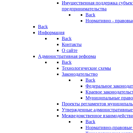
Имущественная поддержка субъект
предпринимательства
Back
Нормативно - правовы
Back
Информация
Back
Контакты
О сайте
Административная реформа
Back
Технологические схемы
Законодательство
Back
Федеральное законодат
Краевое законодательс
Муниципальные право
Проекты регламентов муниципаль
Утвержденные административные
Межведомственное взаимодейств
Back
Нормативно-правовые