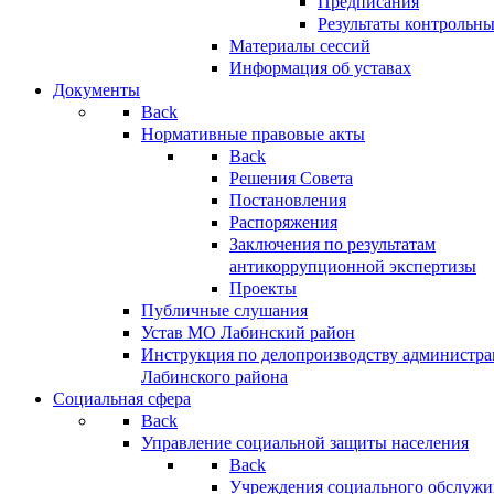
Предписания
Результаты контрольн
Материалы сессий
Информация об уставах
Документы
Back
Нормативные правовые акты
Back
Решения Совета
Постановления
Распоряжения
Заключения по результатам
антикоррупционной экспертизы
Проекты
Публичные слушания
Устав МО Лабинский район
Инструкция по делопроизводству администр
Лабинского района
Социальная сфера
Back
Управление социальной защиты населения
Back
Учреждения социального обслужи