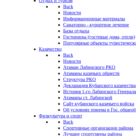
Отдых и туризм
Back
Новости
Информационные материалы
Санаторно - курортное лечение
Базы отдыха
Гостиницы (гостевые дома, отели)
Популярные объекты туристическо
Казачество
Back
Новости
Атаман Лабинского РКО
Атаманы казачьих обществ
Структура РКО
Декларация Кубанского казачества
История 1-го Лабинского Генерала
Атаманы ст. Лабинской
Cайт кубанского казачьего войска
Об условиях приема в Гос. общео
Физкультура и спорт
Back
Спортивные организации района
Лучшие спортсмены района