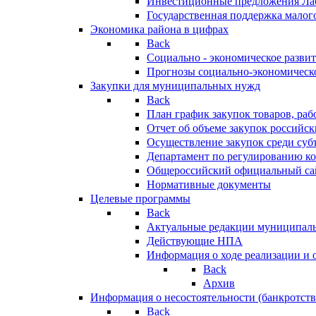
Инвестиционные предложения Ла
Государственная поддержка мало
Экономика района в цифрах
Back
Социально - экономическое разви
Прогнозы социально-экономическо
Закупки для муниципальных нужд
Back
План график закупок товаров, ра
Отчет об объеме закупок российск
Осуществление закупок среди с
Департамент по регулированию ко
Общероссийский официальный сайт
Нормативные документы
Целевые программы
Back
Актуальные редакции муниципал
Действующие НПА
Информация о ходе реализации и
Back
Архив
Информация о несостоятельности (банкротств
Back