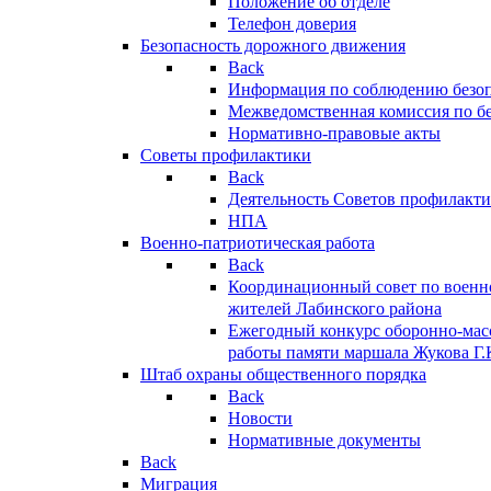
Положение об отделе
Телефон доверия
Безопасность дорожного движения
Back
Информация по соблюдению безо
Межведомственная комиссия по б
Нормативно-правовые акты
Советы профилактики
Back
Деятельность Советов профилакт
НПА
Военно-патриотическая работа
Back
Координационный совет по военн
жителей Лабинского района
Ежегодный конкурс оборонно-мас
работы памяти маршала Жукова Г.
Штаб охраны общественного порядка
Back
Новости
Нормативные документы
Back
Миграция