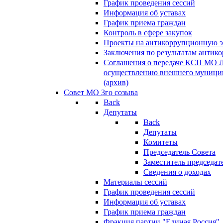
График проведения сессий
Информация об уставах
График приема граждан
Контроль в сфере закупок
Проекты на антикоррупционную э
Заключения по результатам антик
Соглашения о передаче КСП МО 
осуществлению внешнего муницип
(архив)
Совет МО 3го созыва
Back
Депутаты
Back
Депутаты
Комитеты
Председатель Совета
Заместитель председат
Сведения о доходах
Материалы сессий
График проведения сессий
Информация об уставах
График приема граждан
Фракция партии "Единая Россия"