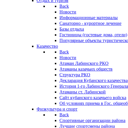
Отдых и туризм
Back
Новости
Информационные материалы
Санаторно - курортное лечение
Базы отдыха
Гостиницы (гостевые дома, отели)
Популярные объекты туристическо
Казачество
Back
Новости
Атаман Лабинского РКО
Атаманы казачьих обществ
Структура РКО
Декларация Кубанского казачества
История 1-го Лабинского Генерала
Атаманы ст. Лабинской
Cайт кубанского казачьего войска
Об условиях приема в Гос. общео
Физкультура и спорт
Back
Спортивные организации района
Лучшие спортсмены района