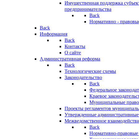
Имущественная поддержка субъект
предпринимательства
Back
Нормативно - правовы
Back
Информация
Back
Контакты
О сайте
Административная реформа
Back
Технологические схемы
Законодательство
Back
Федеральное законодат
Краевое законодательс
Муниципальные право
Проекты регламентов муниципаль
Утвержденные административные
Межведомственное взаимодейств
Back
Нормативно-правовые