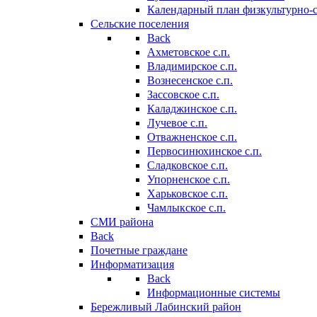
Календарный план физкультурно-
Сельские поселения
Back
Ахметовское с.п.
Владимирское с.п.
Вознесенское с.п.
Зассовское с.п.
Каладжинское с.п.
Лучевое с.п.
Отважненское с.п.
Первосинюхинское с.п.
Сладковское с.п.
Упорненское с.п.
Харьковское с.п.
Чамлыкское с.п.
СМИ района
Back
Почетные граждане
Информатизация
Back
Информационные системы
Бережливый Лабинский район