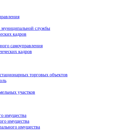
правления
х муниципальной службы
ческих кадров
тного самоуправления
енческих кадров
естационарных торговых объектов
оль
мельных участков
го имущества
ого имущества
пального имущества