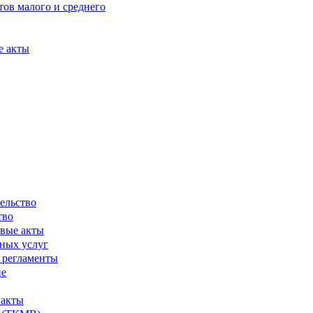
ов малого и среднего
е акты
ельство
тво
вые акты
ных услуг
 регламенты
ие
 акты