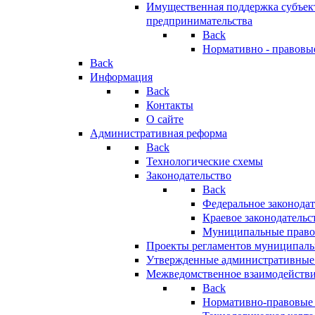
Имущественная поддержка субъект
предпринимательства
Back
Нормативно - правовы
Back
Информация
Back
Контакты
О сайте
Административная реформа
Back
Технологические схемы
Законодательство
Back
Федеральное законодат
Краевое законодательс
Муниципальные право
Проекты регламентов муниципаль
Утвержденные административные
Межведомственное взаимодейств
Back
Нормативно-правовые