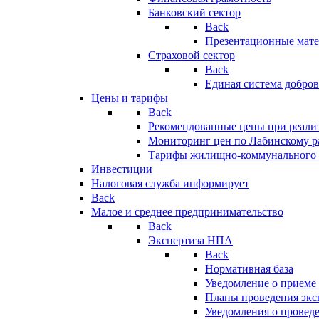
Банковский сектор
Back
Презентационные мате
Страховой сектор
Back
Единая система добро
Цены и тарифы
Back
Рекомендованные цены при реализ
Мониторинг цен по Лабинскому р
Тарифы жилищно-коммунального 
Инвестиции
Налоговая служба информирует
Back
Малое и среднее предпринимательство
Back
Экспертиза НПА
Back
Нормативная база
Уведомление о приеме
Планы проведения эк
Уведомления о провед