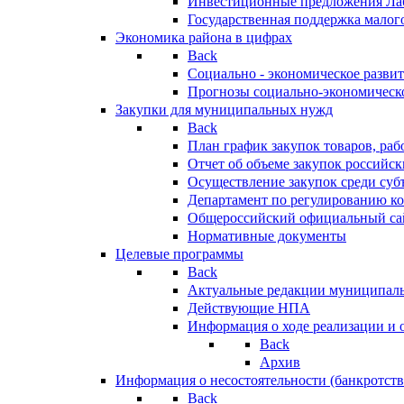
Инвестиционные предложения Ла
Государственная поддержка мало
Экономика района в цифрах
Back
Социально - экономическое разви
Прогнозы социально-экономическо
Закупки для муниципальных нужд
Back
План график закупок товаров, ра
Отчет об объеме закупок российск
Осуществление закупок среди с
Департамент по регулированию ко
Общероссийский официальный сайт
Нормативные документы
Целевые программы
Back
Актуальные редакции муниципал
Действующие НПА
Информация о ходе реализации и
Back
Архив
Информация о несостоятельности (банкротств
Back