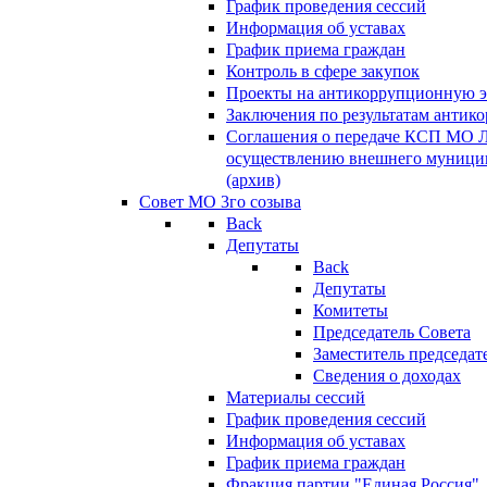
График проведения сессий
Информация об уставах
График приема граждан
Контроль в сфере закупок
Проекты на антикоррупционную э
Заключения по результатам антик
Соглашения о передаче КСП МО 
осуществлению внешнего муницип
(архив)
Совет МО 3го созыва
Back
Депутаты
Back
Депутаты
Комитеты
Председатель Совета
Заместитель председат
Сведения о доходах
Материалы сессий
График проведения сессий
Информация об уставах
График приема граждан
Фракция партии "Единая Россия"