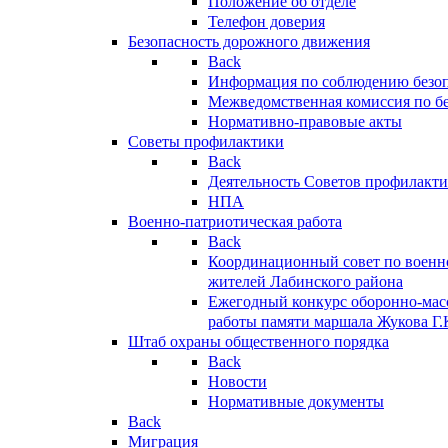
Положение об отделе
Телефон доверия
Безопасность дорожного движения
Back
Информация по соблюдению безо
Межведомственная комиссия по б
Нормативно-правовые акты
Советы профилактики
Back
Деятельность Советов профилакт
НПА
Военно-патриотическая работа
Back
Координационный совет по военн
жителей Лабинского района
Ежегодный конкурс оборонно-мас
работы памяти маршала Жукова Г.
Штаб охраны общественного порядка
Back
Новости
Нормативные документы
Back
Миграция