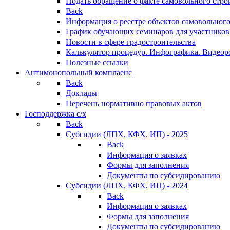
Подать обращение о факте самовольного стро
Back
Информация о реестре объектов самовольного
График обучающих семинаров для участников
Новости в сфере градостроительства
Калькулятор процедур. Инфографика. Видеор
Полезные ссылки
Антимонопольный комплаенс
Back
Доклады
Перечень нормативно правовых актов
Господдержка с/х
Back
Субсидии (ЛПХ, КФХ, ИП) - 2025
Back
Информация о заявках
Формы для заполнения
Документы по субсидированию
Субсидии (ЛПХ, КФХ, ИП) - 2024
Back
Информация о заявках
Формы для заполнения
Документы по субсидированию