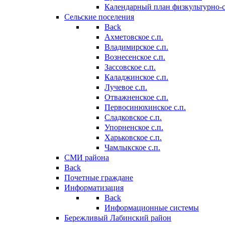
Календарный план физкультурно-
Сельские поселения
Back
Ахметовское с.п.
Владимирское с.п.
Вознесенское с.п.
Зассовское с.п.
Каладжинское с.п.
Лучевое с.п.
Отважненское с.п.
Первосинюхинское с.п.
Сладковское с.п.
Упорненское с.п.
Харьковское с.п.
Чамлыкское с.п.
СМИ района
Back
Почетные граждане
Информатизация
Back
Информационные системы
Бережливый Лабинский район