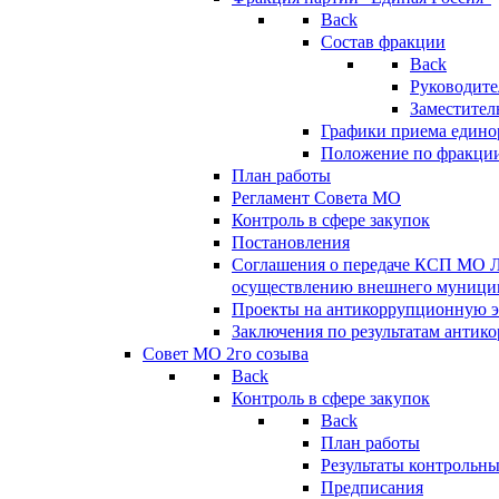
Back
Состав фракции
Back
Руководите
Заместител
Графики приема едино
Положение по фракци
План работы
Регламент Совета МО
Контроль в сфере закупок
Постановления
Соглашения о передаче КСП МО 
осуществлению внешнего муницип
Проекты на антикоррупционную э
Заключения по результатам антик
Совет МО 2го созыва
Back
Контроль в сфере закупок
Back
План работы
Результаты контрольн
Предписания