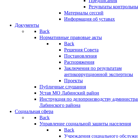
Предписания
Результаты контрольн
Материалы сессий
Информация об уставах
Документы
Back
Нормативные правовые акты
Back
Решения Совета
Постановления
Распоряжения
Заключения по результатам
антикоррупционной экспертизы
Проекты
Публичные слушания
Устав МО Лабинский район
Инструкция по делопроизводству администр
Лабинского района
Социальная сфера
Back
Управление социальной защиты населения
Back
Учреждения социального обслужи