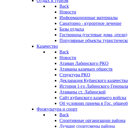
Отдых и туризм
Back
Новости
Информационные материалы
Санаторно - курортное лечение
Базы отдыха
Гостиницы (гостевые дома, отели)
Популярные объекты туристическо
Казачество
Back
Новости
Атаман Лабинского РКО
Атаманы казачьих обществ
Структура РКО
Декларация Кубанского казачества
История 1-го Лабинского Генерала
Атаманы ст. Лабинской
Cайт кубанского казачьего войска
Об условиях приема в Гос. общео
Физкультура и спорт
Back
Спортивные организации района
Лучшие спортсмены района