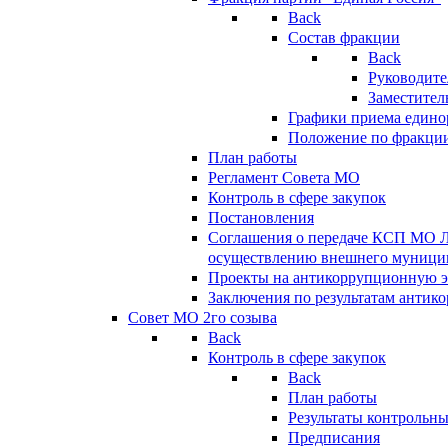
Back
Состав фракции
Back
Руководите
Заместител
Графики приема едино
Положение по фракци
План работы
Регламент Совета МО
Контроль в сфере закупок
Постановления
Соглашения о передаче КСП МО 
осуществлению внешнего муницип
Проекты на антикоррупционную э
Заключения по результатам антик
Совет МО 2го созыва
Back
Контроль в сфере закупок
Back
План работы
Результаты контрольн
Предписания