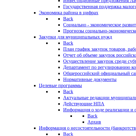
Инвестиционные предложения Ла
Государственная поддержка мало
Экономика района в цифрах
Back
Социально - экономическое разви
Прогнозы социально-экономическо
Закупки для муниципальных нужд
Back
План график закупок товаров, ра
Отчет об объеме закупок российск
Осуществление закупок среди с
Департамент по регулированию ко
Общероссийский официальный сайт
Нормативные документы
Целевые программы
Back
Актуальные редакции муниципал
Действующие НПА
Информация о ходе реализации и
Back
Архив
Информация о несостоятельности (банкротств
Back