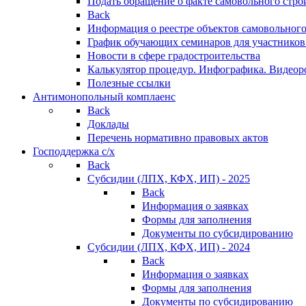
Подать обращение о факте самовольного стро
Back
Информация о реестре объектов самовольного
График обучающих семинаров для участников
Новости в сфере градостроительства
Калькулятор процедур. Инфографика. Видеор
Полезные ссылки
Антимонопольный комплаенс
Back
Доклады
Перечень нормативно правовых актов
Господдержка с/х
Back
Субсидии (ЛПХ, КФХ, ИП) - 2025
Back
Информация о заявках
Формы для заполнения
Документы по субсидированию
Субсидии (ЛПХ, КФХ, ИП) - 2024
Back
Информация о заявках
Формы для заполнения
Документы по субсидированию