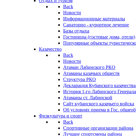
Отдых и туризм
Back
Новости
Информационные материалы
Санаторно - курортное лечение
Базы отдыха
Гостиницы (гостевые дома, отели)
Популярные объекты туристическо
Казачество
Back
Новости
Атаман Лабинского РКО
Атаманы казачьих обществ
Структура РКО
Декларация Кубанского казачества
История 1-го Лабинского Генерала
Атаманы ст. Лабинской
Cайт кубанского казачьего войска
Об условиях приема в Гос. общео
Физкультура и спорт
Back
Спортивные организации района
Лучшие спортсмены района