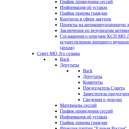
График проведения сессий
Информация об уставах
График приема граждан
Контроль в сфере закупок
Проекты на антикоррупционную э
Заключения по результатам антик
Соглашения о передаче КСП МО 
осуществлению внешнего муницип
(архив)
Совет МО 3го созыва
Back
Депутаты
Back
Депутаты
Комитеты
Председатель Совета
Заместитель председат
Сведения о доходах
Материалы сессий
График проведения сессий
Информация об уставах
График приема граждан
Фракция партии "Единая Россия"