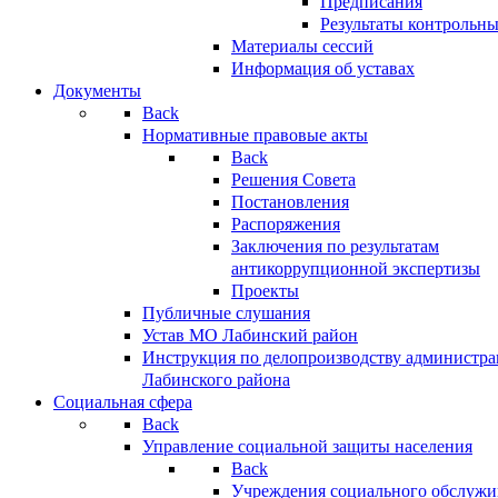
Предписания
Результаты контрольн
Материалы сессий
Информация об уставах
Документы
Back
Нормативные правовые акты
Back
Решения Совета
Постановления
Распоряжения
Заключения по результатам
антикоррупционной экспертизы
Проекты
Публичные слушания
Устав МО Лабинский район
Инструкция по делопроизводству администр
Лабинского района
Социальная сфера
Back
Управление социальной защиты населения
Back
Учреждения социального обслужи