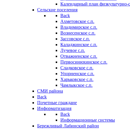
Календарный план физкультурно-
Сельские поселения
Back
Ахметовское с.п.
Владимирское с.п.
Вознесенское с.п.
Зассовское с.п.
Каладжинское с.п.
Лучевое с.п.
Отважненское с.п.
Первосинюхинское с.п.
Сладковское с.п.
Упорненское с.п.
Харьковское с.п.
Чамлыкское с.п.
СМИ района
Back
Почетные граждане
Информатизация
Back
Информационные системы
Бережливый Лабинский район