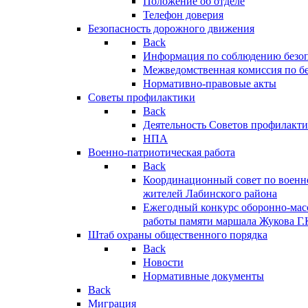
Положение об отделе
Телефон доверия
Безопасность дорожного движения
Back
Информация по соблюдению безо
Межведомственная комиссия по б
Нормативно-правовые акты
Советы профилактики
Back
Деятельность Советов профилакт
НПА
Военно-патриотическая работа
Back
Координационный совет по военн
жителей Лабинского района
Ежегодный конкурс оборонно-мас
работы памяти маршала Жукова Г.
Штаб охраны общественного порядка
Back
Новости
Нормативные документы
Back
Миграция