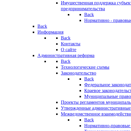
Имущественная поддержка субъект
предпринимательства
Back
Нормативно - правовы
Back
Информация
Back
Контакты
О сайте
Административная реформа
Back
Технологические схемы
Законодательство
Back
Федеральное законодат
Краевое законодательс
Муниципальные право
Проекты регламентов муниципаль
Утвержденные административные
Межведомственное взаимодейств
Back
Нормативно-правовые