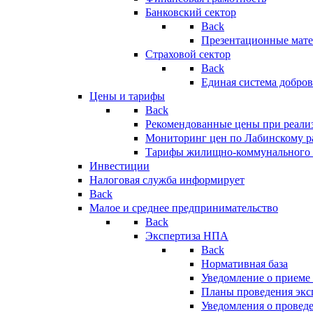
Банковский сектор
Back
Презентационные мате
Страховой сектор
Back
Единая система добро
Цены и тарифы
Back
Рекомендованные цены при реализ
Мониторинг цен по Лабинскому р
Тарифы жилищно-коммунального 
Инвестиции
Налоговая служба информирует
Back
Малое и среднее предпринимательство
Back
Экспертиза НПА
Back
Нормативная база
Уведомление о приеме
Планы проведения эк
Уведомления о провед