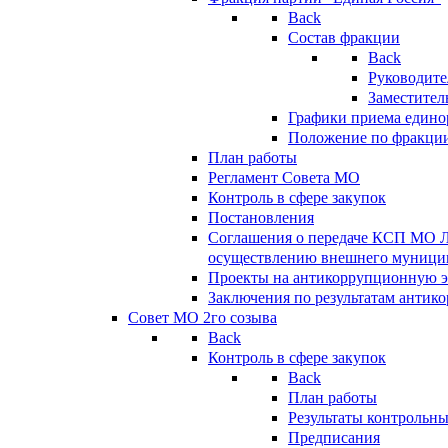
Back
Состав фракции
Back
Руководите
Заместител
Графики приема едино
Положение по фракци
План работы
Регламент Совета МО
Контроль в сфере закупок
Постановления
Соглашения о передаче КСП МО 
осуществлению внешнего муницип
Проекты на антикоррупционную э
Заключения по результатам антик
Совет МО 2го созыва
Back
Контроль в сфере закупок
Back
План работы
Результаты контрольн
Предписания