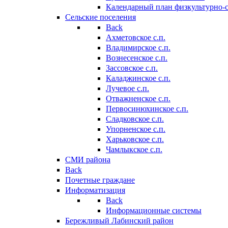
Календарный план физкультурно-
Сельские поселения
Back
Ахметовское с.п.
Владимирское с.п.
Вознесенское с.п.
Зассовское с.п.
Каладжинское с.п.
Лучевое с.п.
Отважненское с.п.
Первосинюхинское с.п.
Сладковское с.п.
Упорненское с.п.
Харьковское с.п.
Чамлыкское с.п.
СМИ района
Back
Почетные граждане
Информатизация
Back
Информационные системы
Бережливый Лабинский район