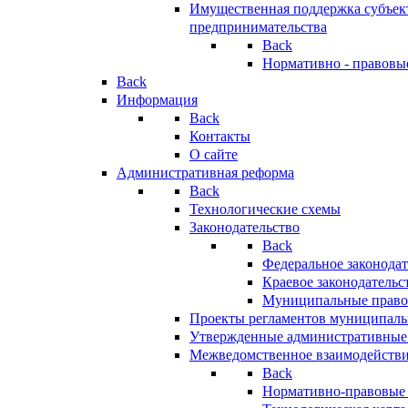
Имущественная поддержка субъект
предпринимательства
Back
Нормативно - правовы
Back
Информация
Back
Контакты
О сайте
Административная реформа
Back
Технологические схемы
Законодательство
Back
Федеральное законодат
Краевое законодательс
Муниципальные право
Проекты регламентов муниципаль
Утвержденные административные
Межведомственное взаимодейств
Back
Нормативно-правовые