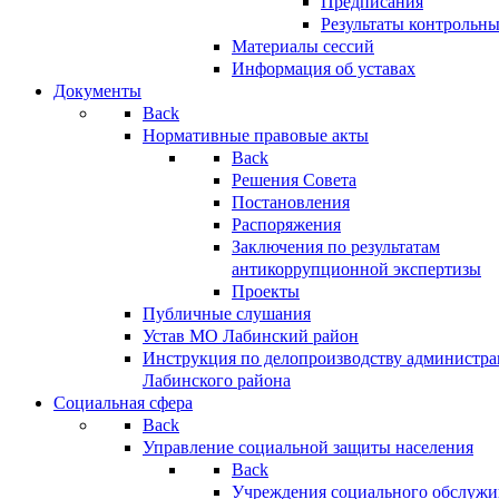
Предписания
Результаты контрольн
Материалы сессий
Информация об уставах
Документы
Back
Нормативные правовые акты
Back
Решения Совета
Постановления
Распоряжения
Заключения по результатам
антикоррупционной экспертизы
Проекты
Публичные слушания
Устав МО Лабинский район
Инструкция по делопроизводству администр
Лабинского района
Социальная сфера
Back
Управление социальной защиты населения
Back
Учреждения социального обслужи