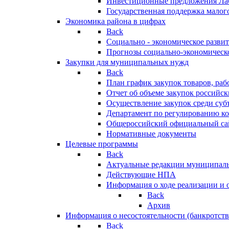
Инвестиционные предложения Ла
Государственная поддержка мало
Экономика района в цифрах
Back
Социально - экономическое разви
Прогнозы социально-экономическо
Закупки для муниципальных нужд
Back
План график закупок товаров, ра
Отчет об объеме закупок российск
Осуществление закупок среди с
Департамент по регулированию ко
Общероссийский официальный сайт
Нормативные документы
Целевые программы
Back
Актуальные редакции муниципал
Действующие НПА
Информация о ходе реализации и
Back
Архив
Информация о несостоятельности (банкротств
Back