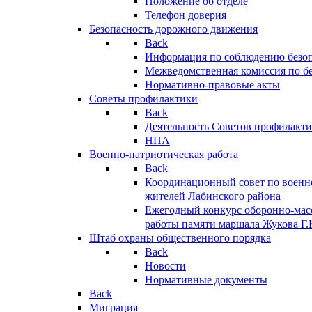
Положение об отделе
Телефон доверия
Безопасность дорожного движения
Back
Информация по соблюдению безо
Межведомственная комиссия по б
Нормативно-правовые акты
Советы профилактики
Back
Деятельность Советов профилакт
НПА
Военно-патриотическая работа
Back
Координационный совет по военн
жителей Лабинского района
Ежегодный конкурс оборонно-мас
работы памяти маршала Жукова Г.
Штаб охраны общественного порядка
Back
Новости
Нормативные документы
Back
Миграция