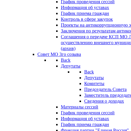
График проведения сессий
Информация об уставах
График приема граждан
Контроль в сфере закупок
Проекты на антикоррупционную э
Заключения по результатам антик
Соглашения о передаче КСП МО 
осуществлению внешнего муницип
(архив)
Совет МО 3го созыва
Back
Депутаты
Back
Депутаты
Комитеты
Председатель Совета
Заместитель председат
Сведения о доходах
Материалы сессий
График проведения сессий
Информация об уставах
График приема граждан
Фракция партии "Единая Россия"