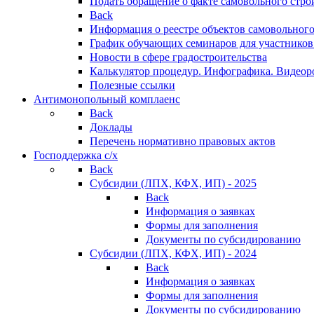
Подать обращение о факте самовольного стро
Back
Информация о реестре объектов самовольного
График обучающих семинаров для участников
Новости в сфере градостроительства
Калькулятор процедур. Инфографика. Видеор
Полезные ссылки
Антимонопольный комплаенс
Back
Доклады
Перечень нормативно правовых актов
Господдержка с/х
Back
Субсидии (ЛПХ, КФХ, ИП) - 2025
Back
Информация о заявках
Формы для заполнения
Документы по субсидированию
Субсидии (ЛПХ, КФХ, ИП) - 2024
Back
Информация о заявках
Формы для заполнения
Документы по субсидированию