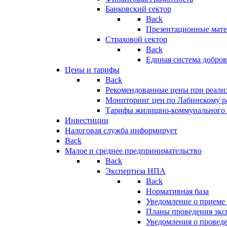
Банковский сектор
Back
Презентационные мате
Страховой сектор
Back
Единая система добро
Цены и тарифы
Back
Рекомендованные цены при реализ
Мониторинг цен по Лабинскому р
Тарифы жилищно-коммунального 
Инвестиции
Налоговая служба информирует
Back
Малое и среднее предпринимательство
Back
Экспертиза НПА
Back
Нормативная база
Уведомление о приеме
Планы проведения эк
Уведомления о провед