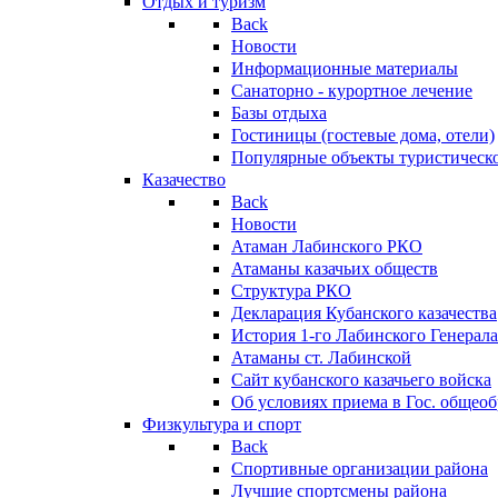
Отдых и туризм
Back
Новости
Информационные материалы
Санаторно - курортное лечение
Базы отдыха
Гостиницы (гостевые дома, отели)
Популярные объекты туристическо
Казачество
Back
Новости
Атаман Лабинского РКО
Атаманы казачьих обществ
Структура РКО
Декларация Кубанского казачества
История 1-го Лабинского Генерала
Атаманы ст. Лабинской
Cайт кубанского казачьего войска
Об условиях приема в Гос. общео
Физкультура и спорт
Back
Спортивные организации района
Лучшие спортсмены района