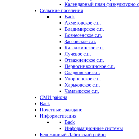
Календарный план физкультурно-
Сельские поселения
Back
Ахметовское с.п.
Владимирское с.п.
Вознесенское с.п.
Зассовское с.п.
Каладжинское с.п.
Лучевое с.п.
Отважненское с.п.
Первосинюхинское с.п.
Сладковское с.п.
Упорненское с.п.
Харьковское с.п.
Чамлыкское с.п.
СМИ района
Back
Почетные граждане
Информатизация
Back
Информационные системы
Бережливый Лабинский район