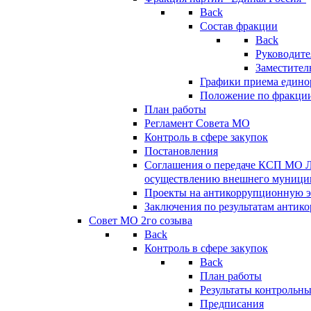
Back
Состав фракции
Back
Руководите
Заместител
Графики приема едино
Положение по фракци
План работы
Регламент Совета МО
Контроль в сфере закупок
Постановления
Соглашения о передаче КСП МО 
осуществлению внешнего муницип
Проекты на антикоррупционную э
Заключения по результатам антик
Совет МО 2го созыва
Back
Контроль в сфере закупок
Back
План работы
Результаты контрольн
Предписания