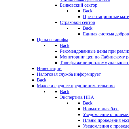
Банковский сектор
Back
Презентационные мате
Страховой сектор
Back
Единая система добро
Цены и тарифы
Back
Рекомендованные цены при реализ
Мониторинг цен по Лабинскому р
Тарифы жилищно-коммунального 
Инвестиции
Налоговая служба информирует
Back
Малое и среднее предпринимательство
Back
Экспертиза НПА
Back
Нормативная база
Уведомление о приеме
Планы проведения эк
Уведомления о провед