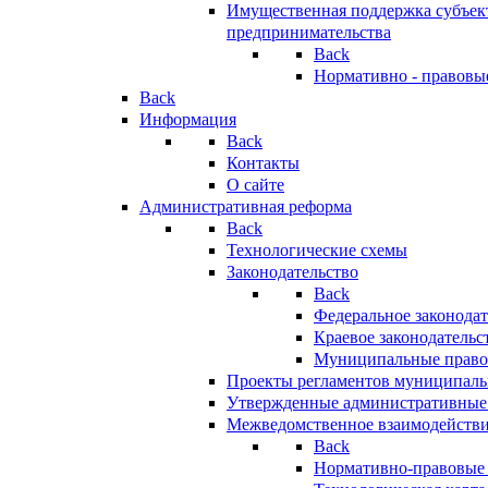
Имущественная поддержка субъект
предпринимательства
Back
Нормативно - правовы
Back
Информация
Back
Контакты
О сайте
Административная реформа
Back
Технологические схемы
Законодательство
Back
Федеральное законодат
Краевое законодательс
Муниципальные право
Проекты регламентов муниципаль
Утвержденные административные
Межведомственное взаимодейств
Back
Нормативно-правовые