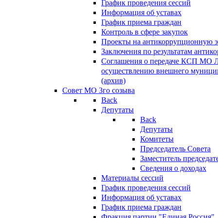
График проведения сессий
Информация об уставах
График приема граждан
Контроль в сфере закупок
Проекты на антикоррупционную э
Заключения по результатам антик
Соглашения о передаче КСП МО 
осуществлению внешнего муницип
(архив)
Совет МО 3го созыва
Back
Депутаты
Back
Депутаты
Комитеты
Председатель Совета
Заместитель председат
Сведения о доходах
Материалы сессий
График проведения сессий
Информация об уставах
График приема граждан
Фракция партии "Единая Россия"