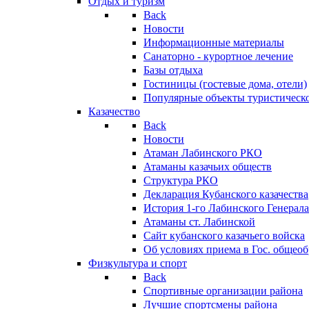
Отдых и туризм
Back
Новости
Информационные материалы
Санаторно - курортное лечение
Базы отдыха
Гостиницы (гостевые дома, отели)
Популярные объекты туристическо
Казачество
Back
Новости
Атаман Лабинского РКО
Атаманы казачьих обществ
Структура РКО
Декларация Кубанского казачества
История 1-го Лабинского Генерала
Атаманы ст. Лабинской
Cайт кубанского казачьего войска
Об условиях приема в Гос. общео
Физкультура и спорт
Back
Спортивные организации района
Лучшие спортсмены района