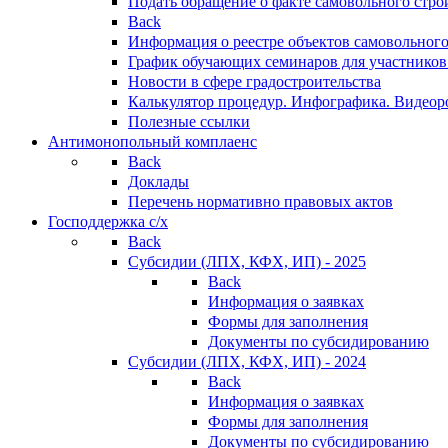
Подать обращение о факте самовольного стро
Back
Информация о реестре объектов самовольного
График обучающих семинаров для участников
Новости в сфере градостроительства
Калькулятор процедур. Инфографика. Видеор
Полезные ссылки
Антимонопольный комплаенс
Back
Доклады
Перечень нормативно правовых актов
Господдержка с/х
Back
Субсидии (ЛПХ, КФХ, ИП) - 2025
Back
Информация о заявках
Формы для заполнения
Документы по субсидированию
Субсидии (ЛПХ, КФХ, ИП) - 2024
Back
Информация о заявках
Формы для заполнения
Документы по субсидированию