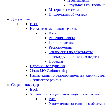
Предписания
Результаты контрольн
Материалы сессий
Информация об уставах
Документы
Back
Нормативные правовые акты
Back
Решения Совета
Постановления
Распоряжения
Заключения по результатам
антикоррупционной экспертизы
Проекты
Публичные слушания
Устав МО Лабинский район
Инструкция по делопроизводству администр
Лабинского района
Социальная сфера
Back
Управление социальной защиты населения
Back
Учреждения социального обслужи