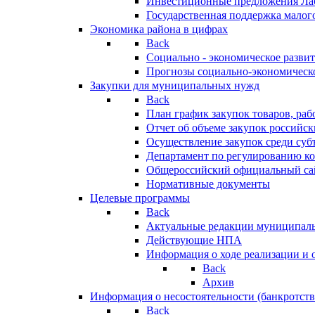
Инвестиционные предложения Ла
Государственная поддержка мало
Экономика района в цифрах
Back
Социально - экономическое разви
Прогнозы социально-экономическо
Закупки для муниципальных нужд
Back
План график закупок товаров, ра
Отчет об объеме закупок российск
Осуществление закупок среди с
Департамент по регулированию ко
Общероссийский официальный сайт
Нормативные документы
Целевые программы
Back
Актуальные редакции муниципал
Действующие НПА
Информация о ходе реализации и
Back
Архив
Информация о несостоятельности (банкротств
Back