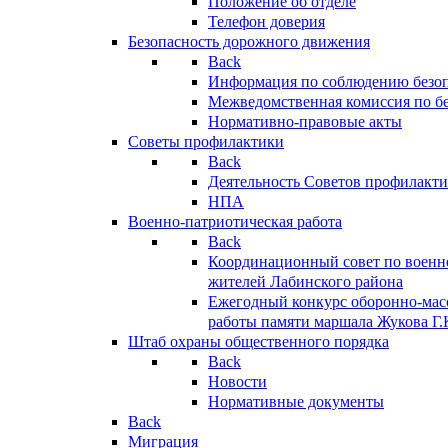
Положение об отделе
Телефон доверия
Безопасность дорожного движения
Back
Информация по соблюдению безо
Межведомственная комиссия по б
Нормативно-правовые акты
Советы профилактики
Back
Деятельность Советов профилакт
НПА
Военно-патриотическая работа
Back
Координационный совет по военн
жителей Лабинского района
Ежегодный конкурс оборонно-мас
работы памяти маршала Жукова Г.
Штаб охраны общественного порядка
Back
Новости
Нормативные документы
Back
Миграция