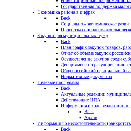
Инвестиционные предложения Ла
Государственная поддержка мало
Экономика района в цифрах
Back
Социально - экономическое разви
Прогнозы социально-экономическо
Закупки для муниципальных нужд
Back
План график закупок товаров, ра
Отчет об объеме закупок российск
Осуществление закупок среди с
Департамент по регулированию ко
Общероссийский официальный сайт
Нормативные документы
Целевые программы
Back
Актуальные редакции муниципал
Действующие НПА
Информация о ходе реализации и
Back
Архив
Информация о несостоятельности (банкротств
Back