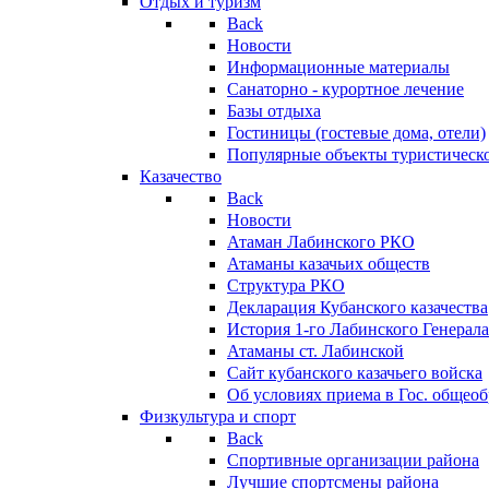
Отдых и туризм
Back
Новости
Информационные материалы
Санаторно - курортное лечение
Базы отдыха
Гостиницы (гостевые дома, отели)
Популярные объекты туристическо
Казачество
Back
Новости
Атаман Лабинского РКО
Атаманы казачьих обществ
Структура РКО
Декларация Кубанского казачества
История 1-го Лабинского Генерала
Атаманы ст. Лабинской
Cайт кубанского казачьего войска
Об условиях приема в Гос. общео
Физкультура и спорт
Back
Спортивные организации района
Лучшие спортсмены района