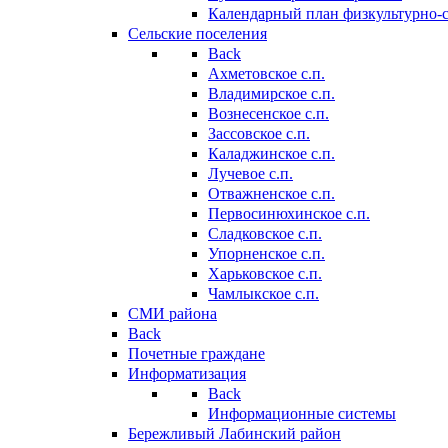
Календарный план физкультурно-
Сельские поселения
Back
Ахметовское с.п.
Владимирское с.п.
Вознесенское с.п.
Зассовское с.п.
Каладжинское с.п.
Лучевое с.п.
Отважненское с.п.
Первосинюхинское с.п.
Сладковское с.п.
Упорненское с.п.
Харьковское с.п.
Чамлыкское с.п.
СМИ района
Back
Почетные граждане
Информатизация
Back
Информационные системы
Бережливый Лабинский район