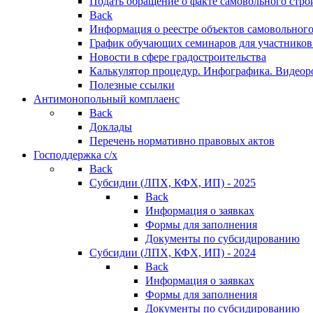
Подать обращение о факте самовольного стро
Back
Информация о реестре объектов самовольного
График обучающих семинаров для участников
Новости в сфере градостроительства
Калькулятор процедур. Инфографика. Видеор
Полезные ссылки
Антимонопольный комплаенс
Back
Доклады
Перечень нормативно правовых актов
Господдержка с/х
Back
Субсидии (ЛПХ, КФХ, ИП) - 2025
Back
Информация о заявках
Формы для заполнения
Документы по субсидированию
Субсидии (ЛПХ, КФХ, ИП) - 2024
Back
Информация о заявках
Формы для заполнения
Документы по субсидированию