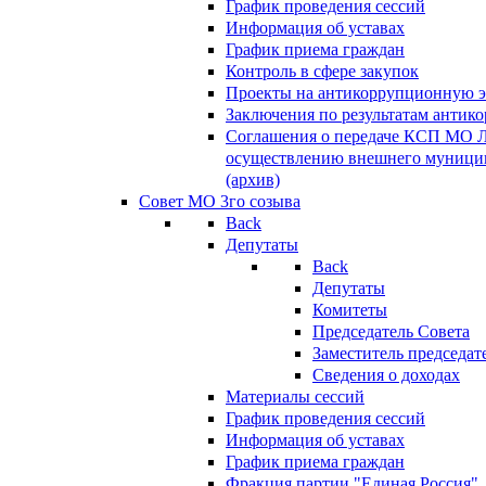
График проведения сессий
Информация об уставах
График приема граждан
Контроль в сфере закупок
Проекты на антикоррупционную э
Заключения по результатам антик
Соглашения о передаче КСП МО 
осуществлению внешнего муницип
(архив)
Совет МО 3го созыва
Back
Депутаты
Back
Депутаты
Комитеты
Председатель Совета
Заместитель председат
Сведения о доходах
Материалы сессий
График проведения сессий
Информация об уставах
График приема граждан
Фракция партии "Единая Россия"