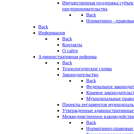
Имущественная поддержка субъект
предпринимательства
Back
Нормативно - правовы
Back
Информация
Back
Контакты
О сайте
Административная реформа
Back
Технологические схемы
Законодательство
Back
Федеральное законодат
Краевое законодательс
Муниципальные право
Проекты регламентов муниципаль
Утвержденные административные
Межведомственное взаимодейств
Back
Нормативно-правовые