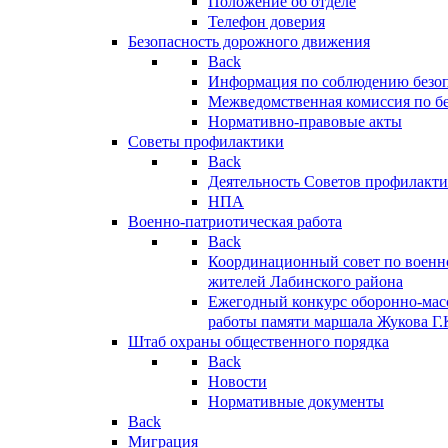
Положение об отделе
Телефон доверия
Безопасность дорожного движения
Back
Информация по соблюдению безо
Межведомственная комиссия по б
Нормативно-правовые акты
Советы профилактики
Back
Деятельность Советов профилакт
НПА
Военно-патриотическая работа
Back
Координационный совет по военн
жителей Лабинского района
Ежегодный конкурс оборонно-мас
работы памяти маршала Жукова Г.
Штаб охраны общественного порядка
Back
Новости
Нормативные документы
Back
Миграция