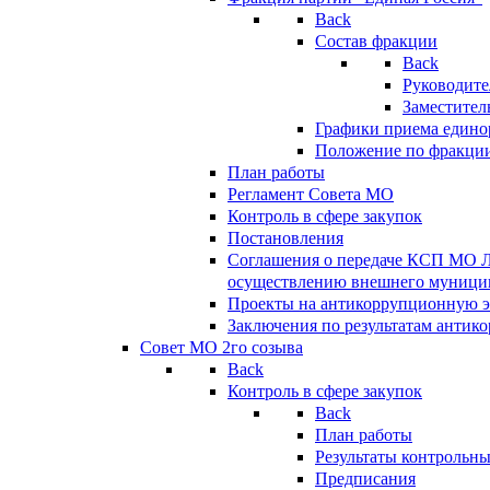
Back
Состав фракции
Back
Руководите
Заместител
Графики приема едино
Положение по фракци
План работы
Регламент Совета МО
Контроль в сфере закупок
Постановления
Соглашения о передаче КСП МО 
осуществлению внешнего муницип
Проекты на антикоррупционную э
Заключения по результатам антик
Совет МО 2го созыва
Back
Контроль в сфере закупок
Back
План работы
Результаты контрольн
Предписания