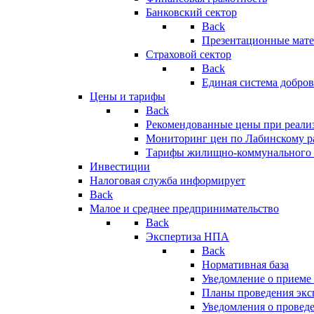
Банковский сектор
Back
Презентационные мате
Страховой сектор
Back
Единая система добро
Цены и тарифы
Back
Рекомендованные цены при реализ
Мониторинг цен по Лабинскому р
Тарифы жилищно-коммунального 
Инвестиции
Налоговая служба информирует
Back
Малое и среднее предпринимательство
Back
Экспертиза НПА
Back
Нормативная база
Уведомление о приеме
Планы проведения эк
Уведомления о провед