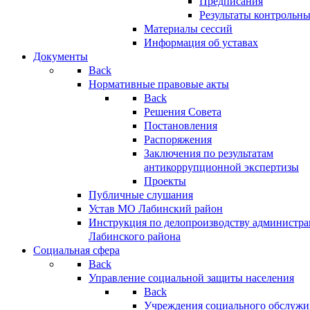
Предписания
Результаты контрольн
Материалы сессий
Информация об уставах
Документы
Back
Нормативные правовые акты
Back
Решения Совета
Постановления
Распоряжения
Заключения по результатам
антикоррупционной экспертизы
Проекты
Публичные слушания
Устав МО Лабинский район
Инструкция по делопроизводству администр
Лабинского района
Социальная сфера
Back
Управление социальной защиты населения
Back
Учреждения социального обслужи