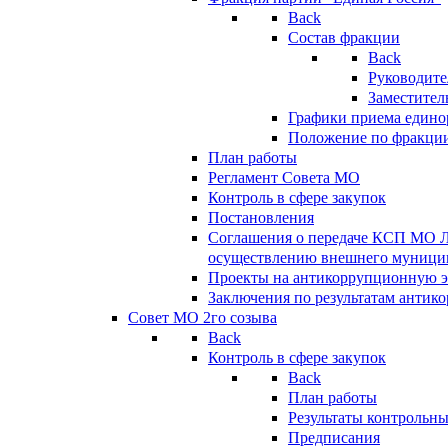
Back
Состав фракции
Back
Руководите
Заместител
Графики приема едино
Положение по фракци
План работы
Регламент Совета МО
Контроль в сфере закупок
Постановления
Соглашения о передаче КСП МО 
осуществлению внешнего муницип
Проекты на антикоррупционную э
Заключения по результатам антик
Совет МО 2го созыва
Back
Контроль в сфере закупок
Back
План работы
Результаты контрольн
Предписания