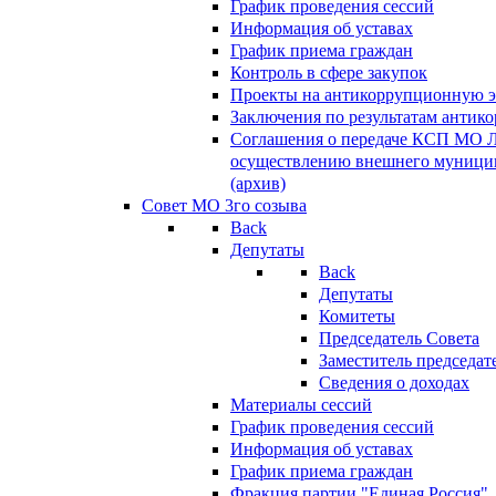
График проведения сессий
Информация об уставах
График приема граждан
Контроль в сфере закупок
Проекты на антикоррупционную э
Заключения по результатам антик
Соглашения о передаче КСП МО 
осуществлению внешнего муницип
(архив)
Совет МО 3го созыва
Back
Депутаты
Back
Депутаты
Комитеты
Председатель Совета
Заместитель председат
Сведения о доходах
Материалы сессий
График проведения сессий
Информация об уставах
График приема граждан
Фракция партии "Единая Россия"