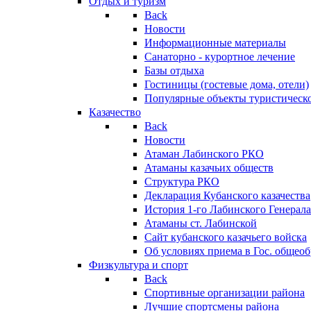
Отдых и туризм
Back
Новости
Информационные материалы
Санаторно - курортное лечение
Базы отдыха
Гостиницы (гостевые дома, отели)
Популярные объекты туристическо
Казачество
Back
Новости
Атаман Лабинского РКО
Атаманы казачьих обществ
Структура РКО
Декларация Кубанского казачества
История 1-го Лабинского Генерала
Атаманы ст. Лабинской
Cайт кубанского казачьего войска
Об условиях приема в Гос. общео
Физкультура и спорт
Back
Спортивные организации района
Лучшие спортсмены района