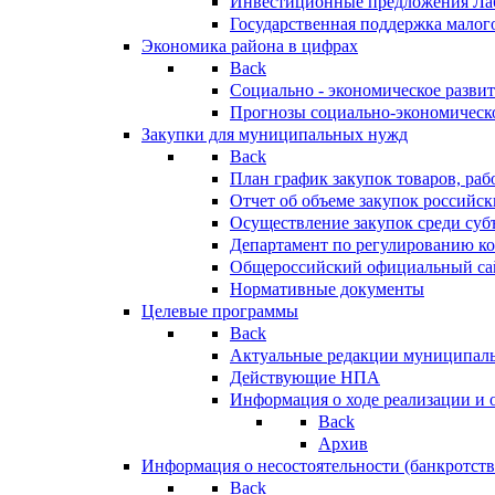
Инвестиционные предложения Ла
Государственная поддержка мало
Экономика района в цифрах
Back
Социально - экономическое разви
Прогнозы социально-экономическо
Закупки для муниципальных нужд
Back
План график закупок товаров, ра
Отчет об объеме закупок российск
Осуществление закупок среди с
Департамент по регулированию ко
Общероссийский официальный сайт
Нормативные документы
Целевые программы
Back
Актуальные редакции муниципал
Действующие НПА
Информация о ходе реализации и
Back
Архив
Информация о несостоятельности (банкротств
Back