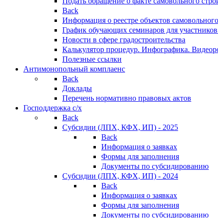
Подать обращение о факте самовольного стро
Back
Информация о реестре объектов самовольного
График обучающих семинаров для участников
Новости в сфере градостроительства
Калькулятор процедур. Инфографика. Видеор
Полезные ссылки
Антимонопольный комплаенс
Back
Доклады
Перечень нормативно правовых актов
Господдержка с/х
Back
Субсидии (ЛПХ, КФХ, ИП) - 2025
Back
Информация о заявках
Формы для заполнения
Документы по субсидированию
Субсидии (ЛПХ, КФХ, ИП) - 2024
Back
Информация о заявках
Формы для заполнения
Документы по субсидированию