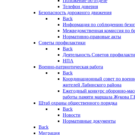
Положение об отделе
Телефон доверия
Безопасность дорожного движения
Back
Информация по соблюдению безо
Межведомственная комиссия по б
Нормативно-правовые акты
Советы профилактики
Back
Деятельность Советов профилакт
НПА
Военно-патриотическая работа
Back
Координационный совет по военн
жителей Лабинского района
Ежегодный конкурс оборонно-мас
работы памяти маршала Жукова Г.
Штаб охраны общественного порядка
Back
Новости
Нормативные документы
Back
Миграция