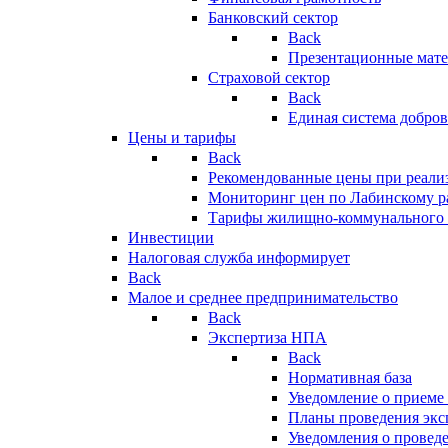
Банковский сектор
Back
Презентационные мате
Страховой сектор
Back
Единая система добро
Цены и тарифы
Back
Рекомендованные цены при реализ
Мониторинг цен по Лабинскому р
Тарифы жилищно-коммунального 
Инвестиции
Налоговая служба информирует
Back
Малое и среднее предпринимательство
Back
Экспертиза НПА
Back
Нормативная база
Уведомление о приеме
Планы проведения эк
Уведомления о провед