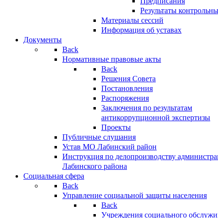
Предписания
Результаты контрольн
Материалы сессий
Информация об уставах
Документы
Back
Нормативные правовые акты
Back
Решения Совета
Постановления
Распоряжения
Заключения по результатам
антикоррупционной экспертизы
Проекты
Публичные слушания
Устав МО Лабинский район
Инструкция по делопроизводству администр
Лабинского района
Социальная сфера
Back
Управление социальной защиты населения
Back
Учреждения социального обслужи