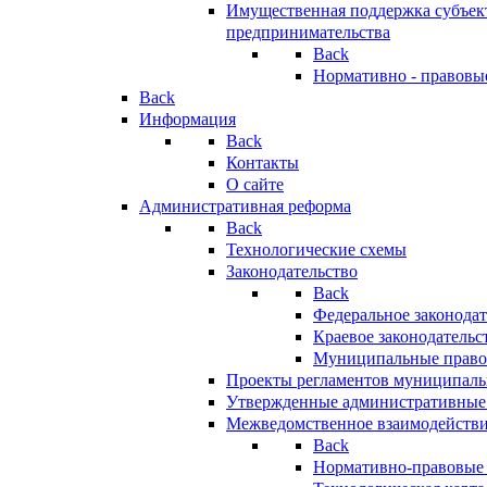
Имущественная поддержка субъект
предпринимательства
Back
Нормативно - правовы
Back
Информация
Back
Контакты
О сайте
Административная реформа
Back
Технологические схемы
Законодательство
Back
Федеральное законодат
Краевое законодательс
Муниципальные право
Проекты регламентов муниципаль
Утвержденные административные
Межведомственное взаимодейств
Back
Нормативно-правовые