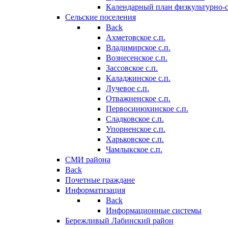
Календарный план физкультурно-
Сельские поселения
Back
Ахметовское с.п.
Владимирское с.п.
Вознесенское с.п.
Зассовское с.п.
Каладжинское с.п.
Лучевое с.п.
Отважненское с.п.
Первосинюхинское с.п.
Сладковское с.п.
Упорненское с.п.
Харьковское с.п.
Чамлыкское с.п.
СМИ района
Back
Почетные граждане
Информатизация
Back
Информационные системы
Бережливый Лабинский район