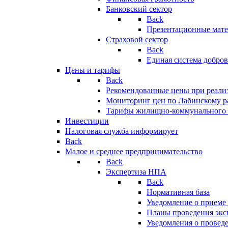
Банковский сектор
Back
Презентационные мате
Страховой сектор
Back
Единая система добро
Цены и тарифы
Back
Рекомендованные цены при реализ
Мониторинг цен по Лабинскому р
Тарифы жилищно-коммунального 
Инвестиции
Налоговая служба информирует
Back
Малое и среднее предпринимательство
Back
Экспертиза НПА
Back
Нормативная база
Уведомление о приеме
Планы проведения эк
Уведомления о провед