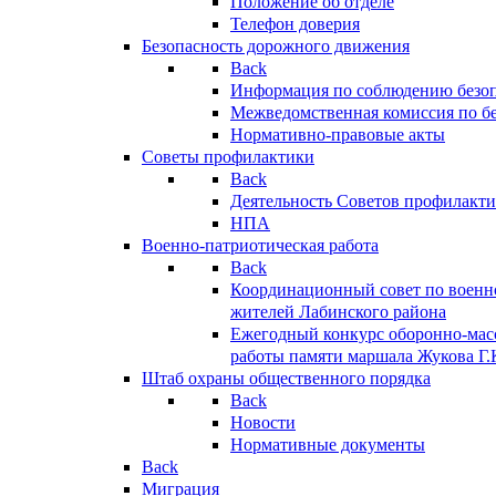
Положение об отделе
Телефон доверия
Безопасность дорожного движения
Back
Информация по соблюдению безо
Межведомственная комиссия по б
Нормативно-правовые акты
Советы профилактики
Back
Деятельность Советов профилакт
НПА
Военно-патриотическая работа
Back
Координационный совет по военн
жителей Лабинского района
Ежегодный конкурс оборонно-мас
работы памяти маршала Жукова Г.
Штаб охраны общественного порядка
Back
Новости
Нормативные документы
Back
Миграция