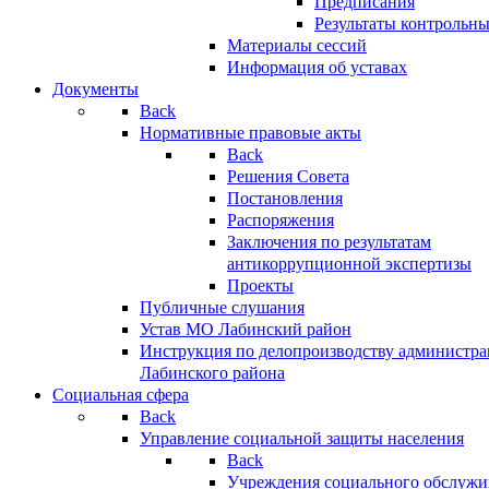
Предписания
Результаты контрольн
Материалы сессий
Информация об уставах
Документы
Back
Нормативные правовые акты
Back
Решения Совета
Постановления
Распоряжения
Заключения по результатам
антикоррупционной экспертизы
Проекты
Публичные слушания
Устав МО Лабинский район
Инструкция по делопроизводству администр
Лабинского района
Социальная сфера
Back
Управление социальной защиты населения
Back
Учреждения социального обслужи