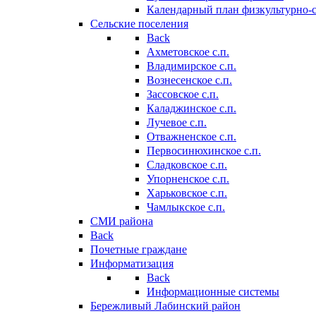
Календарный план физкультурно-
Сельские поселения
Back
Ахметовское с.п.
Владимирское с.п.
Вознесенское с.п.
Зассовское с.п.
Каладжинское с.п.
Лучевое с.п.
Отважненское с.п.
Первосинюхинское с.п.
Сладковское с.п.
Упорненское с.п.
Харьковское с.п.
Чамлыкское с.п.
СМИ района
Back
Почетные граждане
Информатизация
Back
Информационные системы
Бережливый Лабинский район