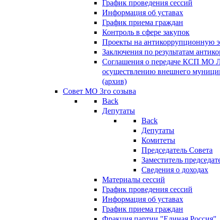
График проведения сессий
Информация об уставах
График приема граждан
Контроль в сфере закупок
Проекты на антикоррупционную э
Заключения по результатам антик
Соглашения о передаче КСП МО 
осуществлению внешнего муницип
(архив)
Совет МО 3го созыва
Back
Депутаты
Back
Депутаты
Комитеты
Председатель Совета
Заместитель председат
Сведения о доходах
Материалы сессий
График проведения сессий
Информация об уставах
График приема граждан
Фракция партии "Единая Россия"