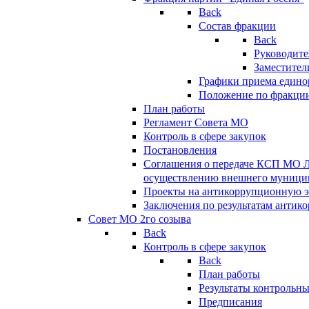
Back
Состав фракции
Back
Руководите
Заместител
Графики приема едино
Положение по фракци
План работы
Регламент Совета МО
Контроль в сфере закупок
Постановления
Соглашения о передаче КСП МО 
осуществлению внешнего муницип
Проекты на антикоррупционную э
Заключения по результатам антик
Совет МО 2го созыва
Back
Контроль в сфере закупок
Back
План работы
Результаты контрольн
Предписания