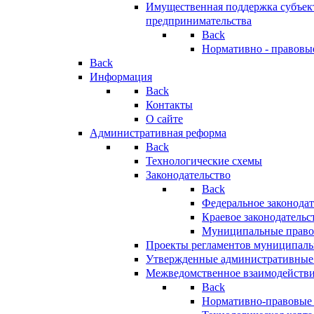
Имущественная поддержка субъект
предпринимательства
Back
Нормативно - правовы
Back
Информация
Back
Контакты
О сайте
Административная реформа
Back
Технологические схемы
Законодательство
Back
Федеральное законодат
Краевое законодательс
Муниципальные право
Проекты регламентов муниципаль
Утвержденные административные
Межведомственное взаимодейств
Back
Нормативно-правовые