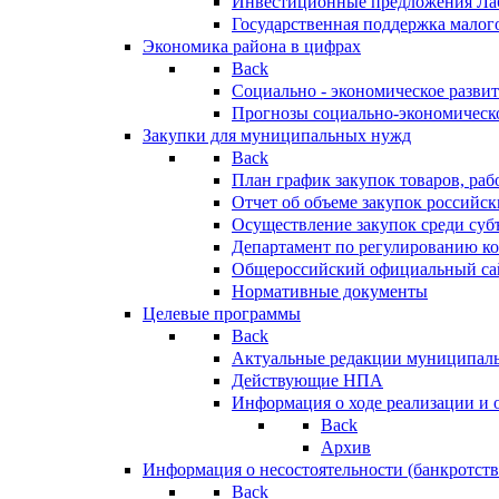
Инвестиционные предложения Ла
Государственная поддержка мало
Экономика района в цифрах
Back
Социально - экономическое разви
Прогнозы социально-экономическо
Закупки для муниципальных нужд
Back
План график закупок товаров, ра
Отчет об объеме закупок российск
Осуществление закупок среди с
Департамент по регулированию ко
Общероссийский официальный сайт
Нормативные документы
Целевые программы
Back
Актуальные редакции муниципал
Действующие НПА
Информация о ходе реализации и
Back
Архив
Информация о несостоятельности (банкротств
Back