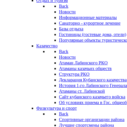
Отдых и туризм
Back
Новости
Информационные материалы
Санаторно - курортное лечение
Базы отдыха
Гостиницы (гостевые дома, отели)
Популярные объекты туристическо
Казачество
Back
Новости
Атаман Лабинского РКО
Атаманы казачьих обществ
Структура РКО
Декларация Кубанского казачества
История 1-го Лабинского Генерала
Атаманы ст. Лабинской
Cайт кубанского казачьего войска
Об условиях приема в Гос. общео
Физкультура и спорт
Back
Спортивные организации района
Лучшие спортсмены района