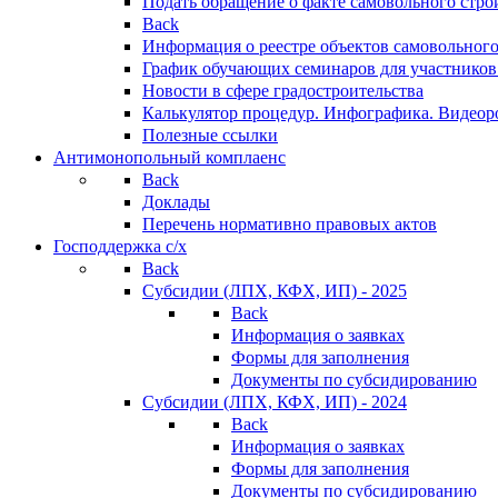
Подать обращение о факте самовольного стро
Back
Информация о реестре объектов самовольного
График обучающих семинаров для участников
Новости в сфере градостроительства
Калькулятор процедур. Инфографика. Видеор
Полезные ссылки
Антимонопольный комплаенс
Back
Доклады
Перечень нормативно правовых актов
Господдержка с/х
Back
Субсидии (ЛПХ, КФХ, ИП) - 2025
Back
Информация о заявках
Формы для заполнения
Документы по субсидированию
Субсидии (ЛПХ, КФХ, ИП) - 2024
Back
Информация о заявках
Формы для заполнения
Документы по субсидированию