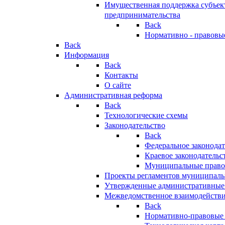
Имущественная поддержка субъект
предпринимательства
Back
Нормативно - правовы
Back
Информация
Back
Контакты
О сайте
Административная реформа
Back
Технологические схемы
Законодательство
Back
Федеральное законодат
Краевое законодательс
Муниципальные право
Проекты регламентов муниципаль
Утвержденные административные
Межведомственное взаимодейств
Back
Нормативно-правовые