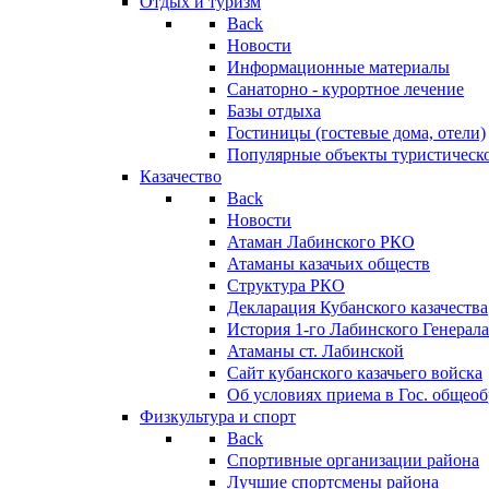
Отдых и туризм
Back
Новости
Информационные материалы
Санаторно - курортное лечение
Базы отдыха
Гостиницы (гостевые дома, отели)
Популярные объекты туристическо
Казачество
Back
Новости
Атаман Лабинского РКО
Атаманы казачьих обществ
Структура РКО
Декларация Кубанского казачества
История 1-го Лабинского Генерала
Атаманы ст. Лабинской
Cайт кубанского казачьего войска
Об условиях приема в Гос. общео
Физкультура и спорт
Back
Спортивные организации района
Лучшие спортсмены района