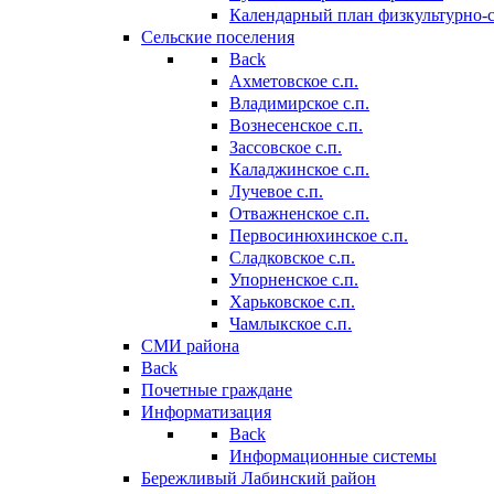
Календарный план физкультурно-
Сельские поселения
Back
Ахметовское с.п.
Владимирское с.п.
Вознесенское с.п.
Зассовское с.п.
Каладжинское с.п.
Лучевое с.п.
Отважненское с.п.
Первосинюхинское с.п.
Сладковское с.п.
Упорненское с.п.
Харьковское с.п.
Чамлыкское с.п.
СМИ района
Back
Почетные граждане
Информатизация
Back
Информационные системы
Бережливый Лабинский район