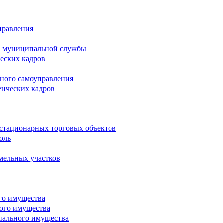
правления
х муниципальной службы
ческих кадров
тного самоуправления
енческих кадров
естационарных торговых объектов
оль
мельных участков
го имущества
ого имущества
пального имущества