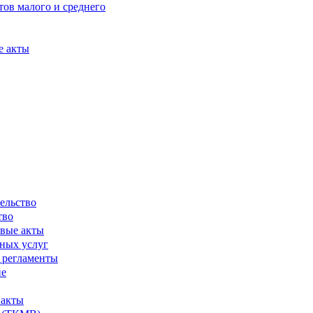
ов малого и среднего
е акты
ельство
тво
вые акты
ных услуг
 регламенты
ие
 акты