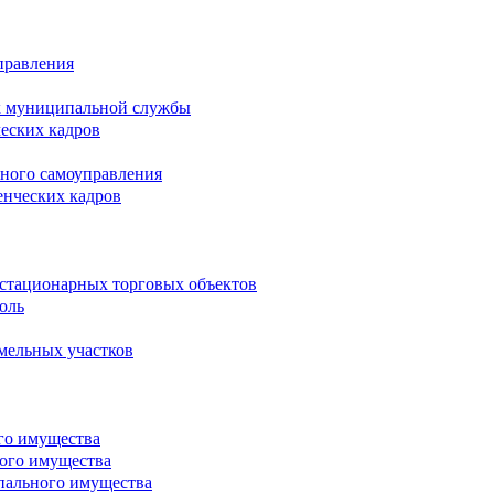
правления
х муниципальной службы
ческих кадров
тного самоуправления
енческих кадров
естационарных торговых объектов
оль
мельных участков
го имущества
ого имущества
пального имущества