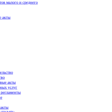
ов малого и среднего
е акты
ельство
тво
вые акты
ных услуг
 регламенты
ие
 акты