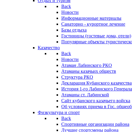
Отдых и туризм
Back
Новости
Информационные материалы
Санаторно - курортное лечение
Базы отдыха
Гостиницы (гостевые дома, отели)
Популярные объекты туристическо
Казачество
Back
Новости
Атаман Лабинского РКО
Атаманы казачьих обществ
Структура РКО
Декларация Кубанского казачества
История 1-го Лабинского Генерала
Атаманы ст. Лабинской
Cайт кубанского казачьего войска
Об условиях приема в Гос. общео
Физкультура и спорт
Back
Спортивные организации района
Лучшие спортсмены района