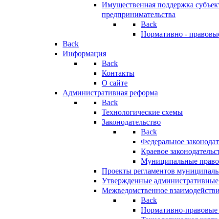
Имущественная поддержка субъект
предпринимательства
Back
Нормативно - правовы
Back
Информация
Back
Контакты
О сайте
Административная реформа
Back
Технологические схемы
Законодательство
Back
Федеральное законодат
Краевое законодательс
Муниципальные право
Проекты регламентов муниципаль
Утвержденные административные
Межведомственное взаимодейств
Back
Нормативно-правовые