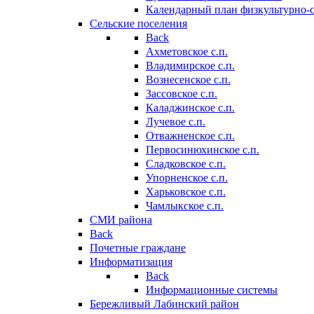
Календарный план физкультурно-
Сельские поселения
Back
Ахметовское с.п.
Владимирское с.п.
Вознесенское с.п.
Зассовское с.п.
Каладжинское с.п.
Лучевое с.п.
Отважненское с.п.
Первосинюхинское с.п.
Сладковское с.п.
Упорненское с.п.
Харьковское с.п.
Чамлыкское с.п.
СМИ района
Back
Почетные граждане
Информатизация
Back
Информационные системы
Бережливый Лабинский район