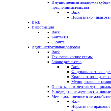
Имущественная поддержка субъект
предпринимательства
Back
Нормативно - правовы
Back
Информация
Back
Контакты
О сайте
Административная реформа
Back
Технологические схемы
Законодательство
Back
Федеральное законодат
Краевое законодательс
Муниципальные право
Проекты регламентов муниципаль
Утвержденные административные
Межведомственное взаимодейств
Back
Нормативно-правовые