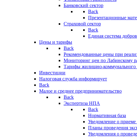
Банковский сектор
Back
Презентационные мате
Страховой сектор
Back
Единая система добро
Цены и тарифы
Back
Рекомендованные цены при реализ
Мониторинг цен по Лабинскому р
Тарифы жилищно-коммунального 
Инвестиции
Налоговая служба информирует
Back
Малое и среднее предпринимательство
Back
Экспертиза НПА
Back
Нормативная база
Уведомление о приеме
Планы проведения эк
Уведомления о провед