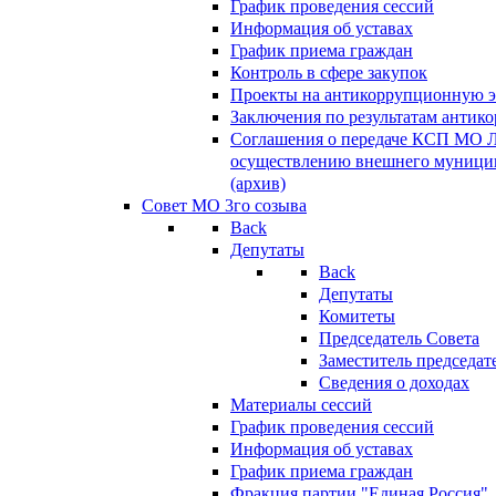
График проведения сессий
Информация об уставах
График приема граждан
Контроль в сфере закупок
Проекты на антикоррупционную э
Заключения по результатам антик
Соглашения о передаче КСП МО 
осуществлению внешнего муницип
(архив)
Совет МО 3го созыва
Back
Депутаты
Back
Депутаты
Комитеты
Председатель Совета
Заместитель председат
Сведения о доходах
Материалы сессий
График проведения сессий
Информация об уставах
График приема граждан
Фракция партии "Единая Россия"