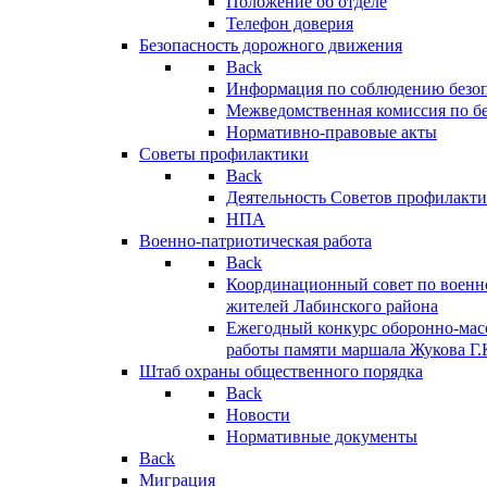
Положение об отделе
Телефон доверия
Безопасность дорожного движения
Back
Информация по соблюдению безо
Межведомственная комиссия по б
Нормативно-правовые акты
Советы профилактики
Back
Деятельность Советов профилакт
НПА
Военно-патриотическая работа
Back
Координационный совет по военн
жителей Лабинского района
Ежегодный конкурс оборонно-мас
работы памяти маршала Жукова Г.
Штаб охраны общественного порядка
Back
Новости
Нормативные документы
Back
Миграция