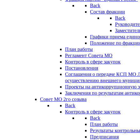
Back
Состав фракции
Back
Руководите
Заместител
Графики приема едино
Положение по фракци
План работы
Регламент Совета МО
Контроль в сфере закупок
Постановления
Соглашения о передаче КСП МО 
осуществлению внешнего муницип
Проекты на антикоррупционную э
Заключения по результатам антик
Совет МО 2го созыва
Back
Контроль в сфере закупок
Back
План работы
Результаты контрольн
Предписания