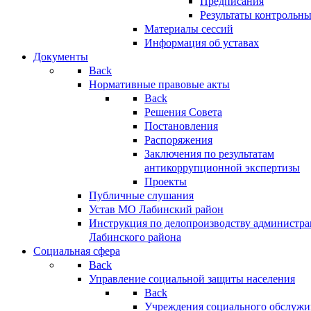
Предписания
Результаты контрольн
Материалы сессий
Информация об уставах
Документы
Back
Нормативные правовые акты
Back
Решения Совета
Постановления
Распоряжения
Заключения по результатам
антикоррупционной экспертизы
Проекты
Публичные слушания
Устав МО Лабинский район
Инструкция по делопроизводству администр
Лабинского района
Социальная сфера
Back
Управление социальной защиты населения
Back
Учреждения социального обслужи