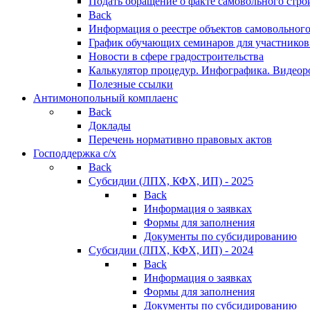
Подать обращение о факте самовольного стро
Back
Информация о реестре объектов самовольного
График обучающих семинаров для участников
Новости в сфере градостроительства
Калькулятор процедур. Инфографика. Видеор
Полезные ссылки
Антимонопольный комплаенс
Back
Доклады
Перечень нормативно правовых актов
Господдержка с/х
Back
Субсидии (ЛПХ, КФХ, ИП) - 2025
Back
Информация о заявках
Формы для заполнения
Документы по субсидированию
Субсидии (ЛПХ, КФХ, ИП) - 2024
Back
Информация о заявках
Формы для заполнения
Документы по субсидированию