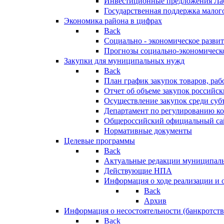
Инвестиционные предложения Ла
Государственная поддержка мало
Экономика района в цифрах
Back
Социально - экономическое разви
Прогнозы социально-экономическо
Закупки для муниципальных нужд
Back
План график закупок товаров, ра
Отчет об объеме закупок российск
Осуществление закупок среди с
Департамент по регулированию ко
Общероссийский официальный сайт
Нормативные документы
Целевые программы
Back
Актуальные редакции муниципал
Действующие НПА
Информация о ходе реализации и
Back
Архив
Информация о несостоятельности (банкротств
Back