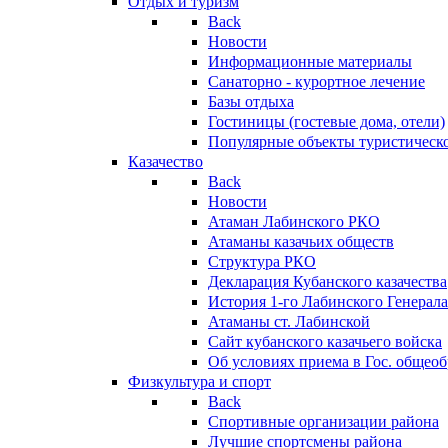
Отдых и туризм
Back
Новости
Информационные материалы
Санаторно - курортное лечение
Базы отдыха
Гостиницы (гостевые дома, отели)
Популярные объекты туристическо
Казачество
Back
Новости
Атаман Лабинского РКО
Атаманы казачьих обществ
Структура РКО
Декларация Кубанского казачества
История 1-го Лабинского Генерала
Атаманы ст. Лабинской
Cайт кубанского казачьего войска
Об условиях приема в Гос. общео
Физкультура и спорт
Back
Спортивные организации района
Лучшие спортсмены района