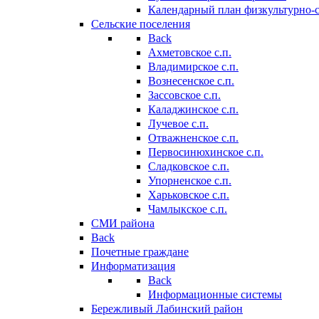
Календарный план физкультурно-
Сельские поселения
Back
Ахметовское с.п.
Владимирское с.п.
Вознесенское с.п.
Зассовское с.п.
Каладжинское с.п.
Лучевое с.п.
Отважненское с.п.
Первосинюхинское с.п.
Сладковское с.п.
Упорненское с.п.
Харьковское с.п.
Чамлыкское с.п.
СМИ района
Back
Почетные граждане
Информатизация
Back
Информационные системы
Бережливый Лабинский район