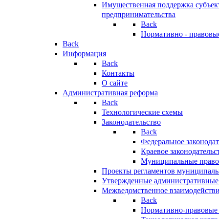
Имущественная поддержка субъект
предпринимательства
Back
Нормативно - правовы
Back
Информация
Back
Контакты
О сайте
Административная реформа
Back
Технологические схемы
Законодательство
Back
Федеральное законодат
Краевое законодательс
Муниципальные право
Проекты регламентов муниципаль
Утвержденные административные
Межведомственное взаимодейств
Back
Нормативно-правовые