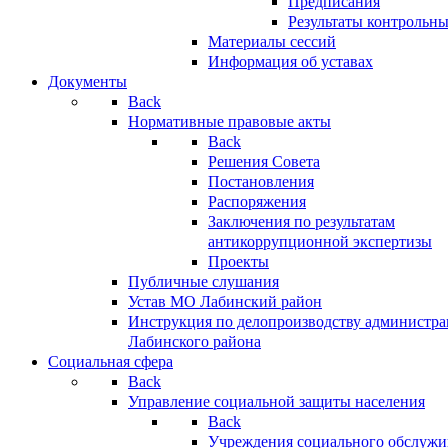
Предписания
Результаты контрольн
Материалы сессий
Информация об уставах
Документы
Back
Нормативные правовые акты
Back
Решения Совета
Постановления
Распоряжения
Заключения по результатам
антикоррупционной экспертизы
Проекты
Публичные слушания
Устав МО Лабинский район
Инструкция по делопроизводству администр
Лабинского района
Социальная сфера
Back
Управление социальной защиты населения
Back
Учреждения социального обслужи