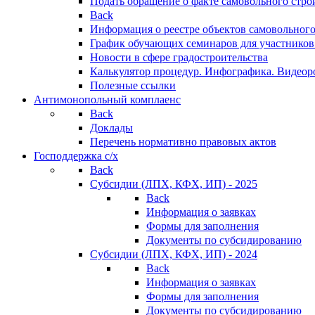
Подать обращение о факте самовольного стро
Back
Информация о реестре объектов самовольного
График обучающих семинаров для участников
Новости в сфере градостроительства
Калькулятор процедур. Инфографика. Видеор
Полезные ссылки
Антимонопольный комплаенс
Back
Доклады
Перечень нормативно правовых актов
Господдержка с/х
Back
Субсидии (ЛПХ, КФХ, ИП) - 2025
Back
Информация о заявках
Формы для заполнения
Документы по субсидированию
Субсидии (ЛПХ, КФХ, ИП) - 2024
Back
Информация о заявках
Формы для заполнения
Документы по субсидированию