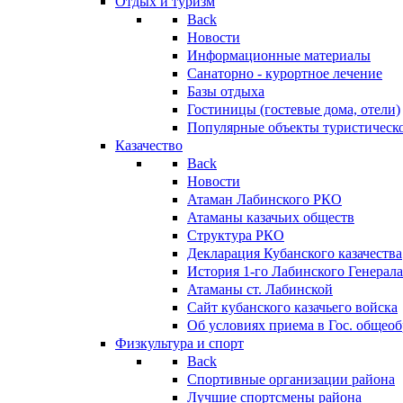
Отдых и туризм
Back
Новости
Информационные материалы
Санаторно - курортное лечение
Базы отдыха
Гостиницы (гостевые дома, отели)
Популярные объекты туристическо
Казачество
Back
Новости
Атаман Лабинского РКО
Атаманы казачьих обществ
Структура РКО
Декларация Кубанского казачества
История 1-го Лабинского Генерала
Атаманы ст. Лабинской
Cайт кубанского казачьего войска
Об условиях приема в Гос. общео
Физкультура и спорт
Back
Спортивные организации района
Лучшие спортсмены района