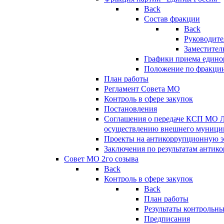
Back
Состав фракции
Back
Руководите
Заместител
Графики приема едино
Положение по фракци
План работы
Регламент Совета МО
Контроль в сфере закупок
Постановления
Соглашения о передаче КСП МО 
осуществлению внешнего муницип
Проекты на антикоррупционную э
Заключения по результатам антик
Совет МО 2го созыва
Back
Контроль в сфере закупок
Back
План работы
Результаты контрольн
Предписания