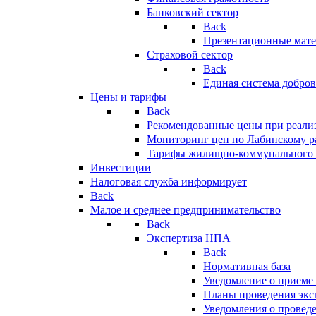
Банковский сектор
Back
Презентационные мате
Страховой сектор
Back
Единая система добро
Цены и тарифы
Back
Рекомендованные цены при реализ
Мониторинг цен по Лабинскому р
Тарифы жилищно-коммунального 
Инвестиции
Налоговая служба информирует
Back
Малое и среднее предпринимательство
Back
Экспертиза НПА
Back
Нормативная база
Уведомление о приеме
Планы проведения эк
Уведомления о провед