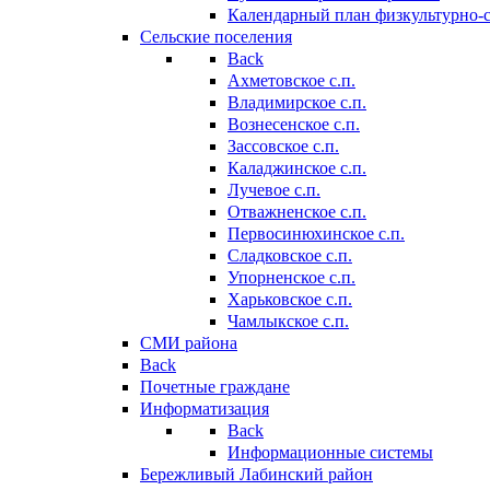
Календарный план физкультурно-
Сельские поселения
Back
Ахметовское с.п.
Владимирское с.п.
Вознесенское с.п.
Зассовское с.п.
Каладжинское с.п.
Лучевое с.п.
Отважненское с.п.
Первосинюхинское с.п.
Сладковское с.п.
Упорненское с.п.
Харьковское с.п.
Чамлыкское с.п.
СМИ района
Back
Почетные граждане
Информатизация
Back
Информационные системы
Бережливый Лабинский район