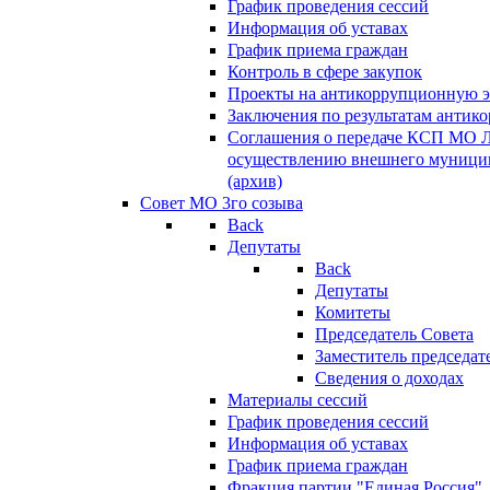
График проведения сессий
Информация об уставах
График приема граждан
Контроль в сфере закупок
Проекты на антикоррупционную э
Заключения по результатам антик
Соглашения о передаче КСП МО 
осуществлению внешнего муницип
(архив)
Совет МО 3го созыва
Back
Депутаты
Back
Депутаты
Комитеты
Председатель Совета
Заместитель председат
Сведения о доходах
Материалы сессий
График проведения сессий
Информация об уставах
График приема граждан
Фракция партии "Единая Россия"