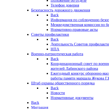
Положение об отделе
Телефон доверия
Безопасность дорожного движения
Back
Информация по соблюдению безо
Межведомственная комиссия по б
Нормативно-правовые акты
Советы профилактики
Back
Деятельность Советов профилакт
НПА
Военно-патриотическая работа
Back
Координационный совет по военн
жителей Лабинского района
Ежегодный конкурс оборонно-мас
работы памяти маршала Жукова Г.
Штаб охраны общественного порядка
Back
Новости
Нормативные документы
Back
Миграция