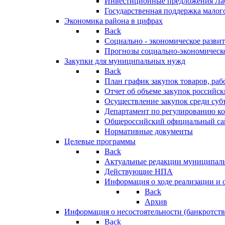
Инвестиционные предложения Ла
Государственная поддержка мало
Экономика района в цифрах
Back
Социально - экономическое разви
Прогнозы социально-экономическо
Закупки для муниципальных нужд
Back
План график закупок товаров, ра
Отчет об объеме закупок российск
Осуществление закупок среди с
Департамент по регулированию ко
Общероссийский официальный сайт
Нормативные документы
Целевые программы
Back
Актуальные редакции муниципал
Действующие НПА
Информация о ходе реализации и
Back
Архив
Информация о несостоятельности (банкротств
Back